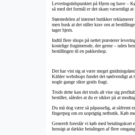
Leveringstidspunktet på Hjem og have – Køkke
så med det formål er det skam væsentligt at 
Størstedelen af internet butikker reklamer
men husk at det stiller krav om at bestillin
tager hjem.
Indtil flere shops på nettet præsterer lever
kostelige fragtmetode, der gerne – uden hen
bestillingen til en pakkeshop.
Det har vist sig at være meget gnidningsløst 
Kähler webshops fundet det nødvendigt at tv
nogle gange sikre gratis fragt.
Trods dette kan det trods alt vise sig profita
bestiller, således at du er sikker på at modta
Du må dog være så påpasselig, at såfremt en i
fingerpeg om en uoprigtig netbutik. Køb med
Generelt foreslår vi køb med betalingskort e
hensigt at dække betalingen af flere omgan