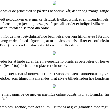
ehøver de principielt se på dens handelsvilkår, det er dog mange gange
vidt netbutikken er e-mærke tilsluttet, hvilket typisk er en tilkendegivel
orretningen jævnligt besøges af specialister der er indført i vilkårene
mmaer i forbindelse med din ordre.
agt for de mest betydningsfulde betingelser der kan håndhæves i forbin
hæng er det tilmed afgørende, at man når som helst sikrer ens ordrekvit
/stor), hvad end du skal købe til en herre eller dame.
heder for at finde ud af flere nuværende forbrugeres oplevelser og herved
n (hvid/stor) forinden du placerer din ordre.
igheder for at få indtryk af internet virksomhedens kundefokus. I øvrig
orløbet, som tilmed må anvendes til at afveje tilfredsheden hos kunderne
r et fast samarbejde med en mængde online outlets hvor vi formidler fi
et køb.
tholdes løbende, men det er umuligt for os at give garantier imod regule