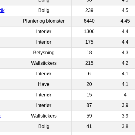
dk
Bolig
239
4,5
Planter og blomster
6440
4,45
Interiør
1306
4,4
Interiør
175
4,4
Belysning
18
4,3
Wallstickers
215
4,2
Interiør
6
4,1
Have
20
4,1
Interiør
15
4
Interiør
87
3,9
k
Wallstickers
59
3,9
Bolig
41
3,8