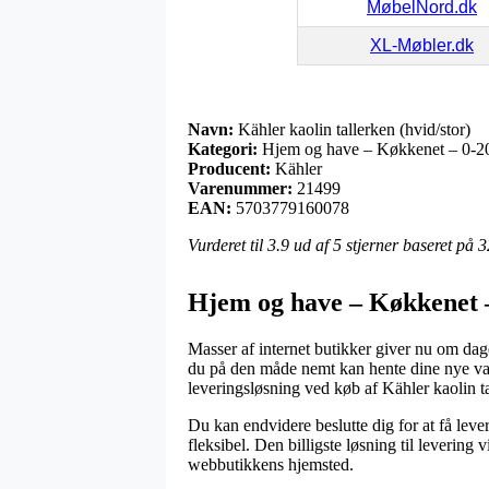
MøbelNord.dk
XL-Møbler.dk
Navn:
Kähler kaolin tallerken (hvid/stor)
Kategori:
Hjem og have – Køkkenet – 0-200
Producent:
Kähler
Varenummer:
21499
EAN:
5703779160078
Vurderet til
3.9
ud af 5 stjerner baseret på
3
Hjem og have – Køkkenet –
Masser af internet butikker giver nu om dag
du på den måde nemt kan hente dine nye varer
leveringsløsning ved køb af Kähler kaolin ta
Du kan endvidere beslutte dig for at få levere
fleksibel. Den billigste løsning til levering
webbutikkens hjemsted.