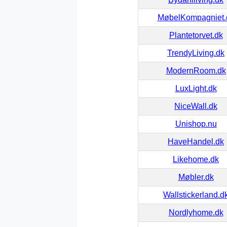
MøbelKompagniet.
Plantetorvet.dk
TrendyLiving.dk
ModernRoom.dk
LuxLight.dk
NiceWall.dk
Unishop.nu
HaveHandel.dk
Likehome.dk
Møbler.dk
Wallstickerland.d
Nordlyhome.dk