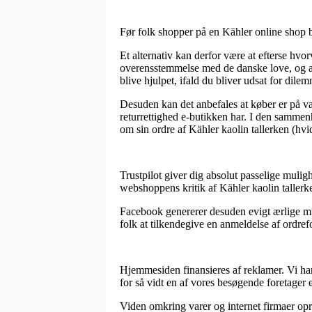
Før folk shopper på en Kähler online shop b
Et alternativ kan derfor være at efterse hvor
overensstemmelse med de danske love, og at f
blive hjulpet, ifald du bliver udsat for dile
Desuden kan det anbefales at køber er på v
returrettighed e-butikken har. I den sammen
om sin ordre af Kähler kaolin tallerken (hvid
Trustpilot giver dig absolut passelige mulig
webshoppens kritik af Kähler kaolin tallerke
Facebook genererer desuden evigt ærlige mul
folk at tilkendegive en anmeldelse af ordref
Hjemmesiden finansieres af reklamer. Vi ha
for så vidt en af vores besøgende foretager 
Viden omkring varer og internet firmaer opre