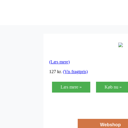
(Læs mere)
127
kr.
(Vis fragtpris)
Læs mere »
Køb nu »
Webshop