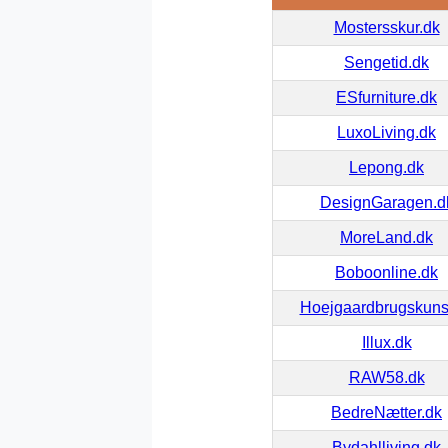
Mostersskur.dk
Sengetid.dk
ESfurniture.dk
LuxoLiving.dk
Lepong.dk
DesignGaragen.d
MoreLand.dk
Boboonline.dk
Hoejgaardbrugskuns
Illux.dk
RAW58.dk
BedreNætter.dk
Bydahlliving.dk