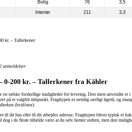
Bolig
76
3,5
Interiør
211
3,3
 kr. – Tallerkener
2
anmeldelser
 0-200 kr. – Tallerkener fra Kähler
e en række forskellige muligheder for levering. Den mest anvendte er i v
 på et valgfrit tidspunkt. Fragttypen er nemlig særligt ligetil, og man
llerken (hvid/stor).
t til dit hus eller til dit arbejdes adresse. Fragttypen bliver typisk et h
 vil dog i de fleste tilfælde være at du selv henter ordren, men den muligh