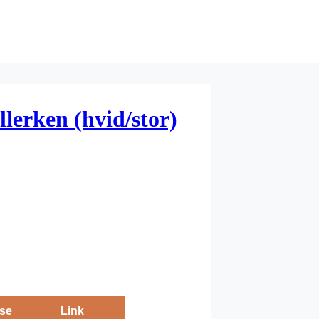
llerken (hvid/stor)
se
Link