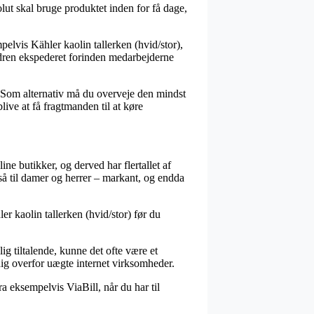
lut skal bruge produktet inden for få dage,
lvis Kähler kaolin tallerken (hvid/stor),
ordren ekspederet forinden medarbejderne
b. Som alternativ må du overveje den mindst
ive at få fragtmanden til at køre
ine butikker, og derved har flertallet af
så til damer og herrer – markant, og endda
ler kaolin tallerken (hvid/stor) før du
ig tiltalende, kunne det ofte være et
dig overfor uægte internet virksomheder.
ra eksempelvis ViaBill, når du har til