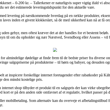
net – 0-200 kr. – Tallerkener er naturligvis super vigtig ifald vi abso
du ser det estimerede leveringstidspunkt for den aktuelle vare.
er med levering på næstkommende hverdag på en række produkter, eksempe
gen laves inden et givent klokkeslæt, så de med sikkerhed kan nå at få 
ing uden gebyr, men oftest kræver det at der handles for et bestemt belø
syn til om du opholder sig nær Næstved, Svendborg eller Assens – vil bl
for almindelige dødelige at finde frem til de bedste priser fra diverse onl
inge salgspriserne på produkterne – til børn og babyer, og desuden og
belt at inspicere forskellige internet foretagender efter rabatkoder på Käh
ge den mindst kostelige pris.
nternet shop tilbyder et produkt til en salgspris der kan virke ubegribel
 kort er på den anden side omfavnet af et regulativ, hvilket passer på 
ller mobilbetaling. Som alternativ kan du overveje et afbetalingstilbud f
ge.