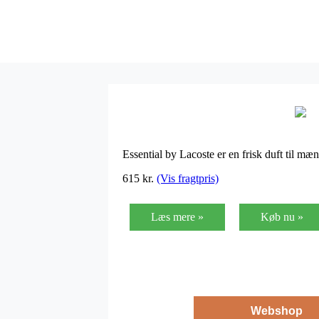
Essential by Lacoste er en frisk duft til mæ
615
kr.
(Vis fragtpris)
Læs mere »
Køb nu »
Webshop