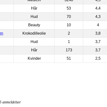
Hår
53
4,4
Hud
70
4,3
Beauty
10
4
om
Krokodilleolie
2
3,8
Hud
1
3,7
Hår
173
3,7
Kvinder
51
2,5
5
anmeldelser