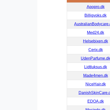
Apopro.dk
Billigvoks.dk
AustralianBodycare
Med24.dk
Helsebixen.dk
Cerix.dk
UdenParfume.d
Lidtluksus.dk
Made4men.dk
NiceHair.dk
DanishSkinCare.
EDOA.dk
Mecindo.dk