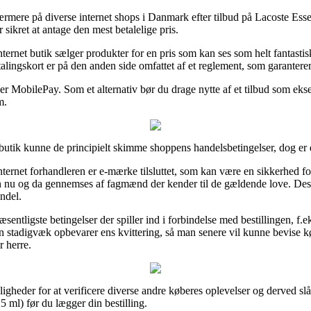
rmere på diverse internet shops i Danmark efter tilbud på Lacoste Esse
 sikret at antage den mest betalelige pris.
nternet butik sælger produkter for en pris som kan ses som helt fantasti
talingskort er på den anden side omfattet af et reglement, som garanterer
ler MobilePay. Som et alternativ bør du drage nytte af et tilbud som eks
m.
utik kunne de principielt skimme shoppens handelsbetingelser, dog er de
ernet forhandleren er e-mærke tilsluttet, som kan være en sikkerhed for
n nu og da gennemses af fagmænd der kender til de gældende love. Desud
ndel.
væsentligste betingelser der spiller ind i forbindelse med bestillingen, 
n stadigvæk opbevarer ens kvittering, så man senere vil kunne bevise 
r herre.
gheder for at verificere diverse andre køberes oplevelser og derved slår v
5 ml) før du lægger din bestilling.