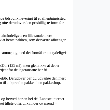
 tidspunkt levering til et afhentningssted,
 ofte derudover den prisbilligste form for
er almindeligvis en lille smule mere
selv at hente pakken, som desværre afhænger
 samme, og med det formål er det tydeligvis
EDT (125 ml), men glem ikke at det er
jent før de lageransatte har fri.
et beløb. Derudover bør du udvælge den mest
n til at køre din pakke til en pakkeshop.
, og herved har en hel del Lacoste internet
, og tillige også til kvinder og mænd –