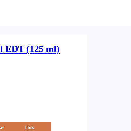
al EDT (125 ml)
se
Link