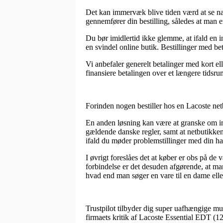
Det kan immervæk blive tiden værd at se næ
gennemfører din bestilling, således at man er
Du bør imidlertid ikke glemme, at ifald en i
en svindel online butik. Bestillinger med be
Vi anbefaler generelt betalinger med kort el
finansiere betalingen over et længere tidsru
Forinden nogen bestiller hos en Lacoste netb
En anden løsning kan være at granske om int
gældende danske regler, samt at netbutikke
ifald du møder problemstillinger med din ha
I øvrigt foreslåes det at køber er obs på de 
forbindelse er det desuden afgørende, at ma
hvad end man søger en vare til en dame elle
Trustpilot tilbyder dig super uafhængige muli
firmaets kritik af Lacoste Essential EDT (12