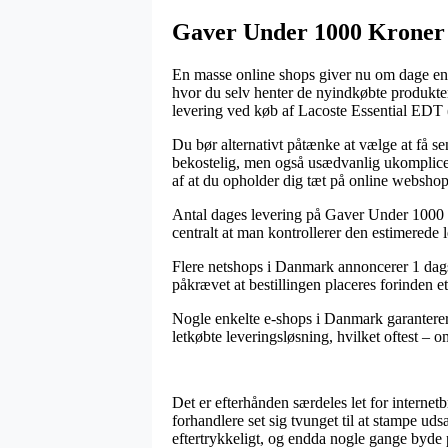
Gaver Under 1000 Kroner 
En masse online shops giver nu om dage en r
hvor du selv henter de nyindkøbte produkter 
levering ved køb af Lacoste Essential EDT 
Du bør alternativt påtænke at vælge at få sen
bekostelig, men også usædvanlig ukompliceret
af at du opholder dig tæt på online websho
Antal dages levering på Gaver Under 1000 K
centralt at man kontrollerer den estimerede
Flere netshops i Danmark annoncerer 1 dags
påkrævet at bestillingen placeres forinden et
Nogle enkelte e-shops i Danmark garanterer 
letkøbte leveringsløsning, hvilket oftest – 
Det er efterhånden særdeles let for internetb
forhandlere set sig tvunget til at stampe uds
eftertrykkeligt, og endda nogle gange byde 