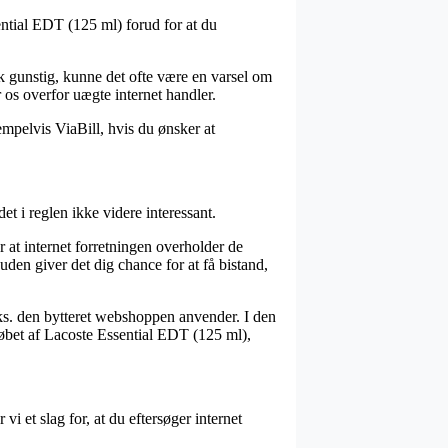
ntial EDT (125 ml) forud for at du
sk gunstig, kunne det ofte være en varsel om
 os overfor uægte internet handler.
empelvis ViaBill, hvis du ønsker at
t i reglen ikke videre interessant.
 at internet forretningen overholder de
en giver det dig chance for at få bistand,
f.eks. den bytteret webshoppen anvender. I den
købet af Lacoste Essential EDT (125 ml),
i et slag for, at du eftersøger internet