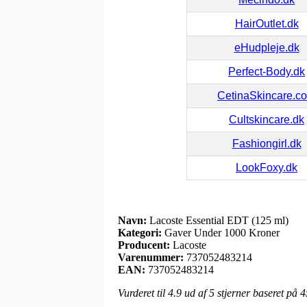
HairOutlet.dk
eHudpleje.dk
Perfect-Body.dk
CetinaSkincare.c
Cultskincare.dk
Fashiongirl.dk
LookFoxy.dk
Navn:
Lacoste Essential EDT (125 ml)
Kategori:
Gaver Under 1000 Kroner
Producent:
Lacoste
Varenummer:
737052483214
EAN:
737052483214
Vurderet til
4.9
ud af 5 stjerner baseret på
4