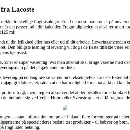
fra Lacoste
ække forskellige fragtløsninger. En af de mest moderne er på nuværende
når det passer ind i din kalender. Fragtmuligheden er altså ret smart, og
(125 ml).
dt til din lejlighed eller hus eller ud til dit arbejde. Leveringsmetoden 
. Den billigste løsning til levering vil dog i de fleste tilfælde være 
ppens hjemsted.
roner er super væsentlig hvis man absolut skal bruge varerne med det
 leveringsdato på det pågældende produkt.
 levering på en lang række varenumre, eksempelvis Lacoste Essential 
 nøjagtigt klokkeslæt, sådan at de har mulighed for at nå at få pakken bet
portofri fragt, men i reglen afkræver det at der bestilles for et konkr
om du befinder sig ved Vejle, Hobro eller Svenstrup – er at få fragtmande
rugere at søge information om priser i blandt flere forretninger på nettet
algspriserne på specielt deres bedst i test produkter – til babyer og børn
på fragt uden betaling.