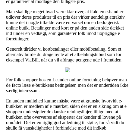
er garanteret at modtage den billigste pris.
Man skal lige meget hvad være klar over, at ifald en e-handler
udlover deres produkter til en pris der virker uendeligt attraktiv,
kunne det i nogle tilfælde være en varsel om en bedragerisk
online butik. Betalinger med kort er på den anden side dækket
ind under en vedtægt, som garanterer folk imod uoprigtige e-
forretninger.
Generelt tilråder vi kortbetalinger eller mobilbetaling. Som et
alternativ burde du drage nytte af et afbetalingstilbud som for
eksempel ViaBill, når du vil afdrage pengene ude i fremtiden.
Før folk shopper hos en Leander online forretning behøver man
de facto læse e-butikkens betingelser, men det er undertiden ikke
særlig interessant.
En anden mulighed kunne måske være at granske hvorvidt e-
butikken er medlem af e-mærket, siden det er en sikring om at e-
shoppen understøtter de danske retningslinjer, tillige med at
butikken ofte overværes af eksperter der kender til lovene på
området. Det er en rigtig god anledning til støtte, for så vidt du
skulle få vanskeligheder i forbindelse med dit indkøb.