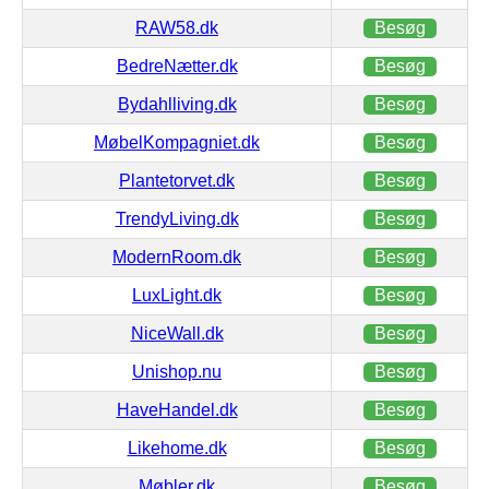
RAW58.dk
Besøg
BedreNætter.dk
Besøg
Bydahlliving.dk
Besøg
MøbelKompagniet.dk
Besøg
Plantetorvet.dk
Besøg
TrendyLiving.dk
Besøg
ModernRoom.dk
Besøg
LuxLight.dk
Besøg
NiceWall.dk
Besøg
Unishop.nu
Besøg
HaveHandel.dk
Besøg
Likehome.dk
Besøg
Møbler.dk
Besøg