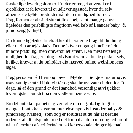
forskellige leveringsformer. En der er meget anvendt er i
øjeblikket at få leveret til et udleveringssted, hvor du selv
afhenter de købte produkter når der er mulighed for det.
Fragtformen er altså ekstremt fleksibel, samt mange gange
ligeledes den prisbilligste fragtform ved køb af Leander baby- &
juniorseng (valnød).
Du kunne ligeledes foretrække at få varerne bragt til din bolig
eller til din arbejdsplads. Denne bliver en gang i mellem lidt
mindre prisbillig, men omvendt ret smart. Den mest betalelige
mulighed for fragt vil dog utvivlsomt være at hente pakken selv,
hvilket kræver at du opholder dig nærved online webshoppens
lager.
Fragtperioden på Hjem og have – Møbler – Senge er naturligvis
usædvanlig central ifald vi står og skal bruge varen inden for få
dage, så af den grund er det i sandhed væsentligt at vi tjekker
leveringstidspunktet på den vedkommende vare.
En del butikker på nettet giver løfte om dag-til-dag fragt på
mange af butikkens varenumre, eksempelvis Leander baby- &
juniorseng (valnød), som dog er forudsat at du når at bestille
inden et aftalt tidspunkt, med det formål at de har mulighed for at
nå at få ordren afsted forinden pakkepersonalet drager hjemad.