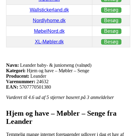
Wallstickerland.dk
Besøg
Nordlyhome.dk
Besøg
MøbelNord.dk
Besøg
XL-Møbler.dk
Besøg
Navn:
Leander baby- & juniorseng (valnød)
Kategori:
Hjem og have – Møbler – Senge
Producent:
Leander
Varenummer:
24632
EAN:
5707770501380
Vurderet til
4.6
ud af 5 stjerner baseret på
3
anmeldelser
Hjem og have – Møbler – Senge fra
Leander
Temmelig mange internet foretagender udlover i dag et hav af