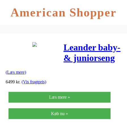
American Shopper
Leander baby-
& juniorseng
(valnød)
(Læs mere)
6499
kr.
(Vis fragtpris)
Læs mere »
Køb nu »