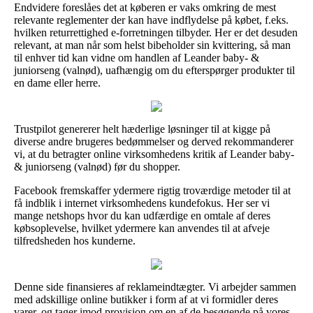
Endvidere foreslåes det at køberen er vaks omkring de mest
relevante reglementer der kan have indflydelse på købet, f.eks.
hvilken returrettighed e-forretningen tilbyder. Her er det desuden
relevant, at man når som helst bibeholder sin kvittering, så man
til enhver tid kan vidne om handlen af Leander baby- &
juniorseng (valnød), uafhængig om du efterspørger produkter til
en dame eller herre.
Trustpilot genererer helt hæderlige løsninger til at kigge på
diverse andre brugeres bedømmelser og derved rekommanderer
vi, at du betragter online virksomhedens kritik af Leander baby-
& juniorseng (valnød) før du shopper.
Facebook fremskaffer ydermere rigtig troværdige metoder til at
få indblik i internet virksomhedens kundefokus. Her ser vi
mange netshops hvor du kan udfærdige en omtale af deres
købsoplevelse, hvilket ydermere kan anvendes til at afveje
tilfredsheden hos kunderne.
Denne side finansieres af reklameindtægter. Vi arbejder sammen
med adskillige online butikker i form af at vi formidler deres
varer, og tager imod provision om en af de besøgende på vores