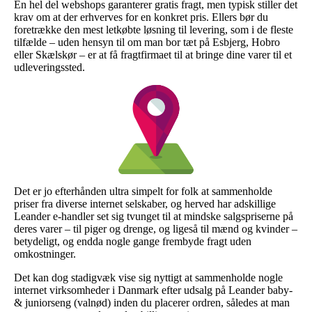
En hel del webshops garanterer gratis fragt, men typisk stiller det
krav om at der erhverves for en konkret pris. Ellers bør du
foretrække den mest letkøbte løsning til levering, som i de fleste
tilfælde – uden hensyn til om man bor tæt på Esbjerg, Hobro
eller Skælskør – er at få fragtfirmaet til at bringe dine varer til et
udleveringssted.
Det er jo efterhånden ultra simpelt for folk at sammenholde
priser fra diverse internet selskaber, og herved har adskillige
Leander e-handler set sig tvunget til at mindske salgspriserne på
deres varer – til piger og drenge, og ligeså til mænd og kvinder –
betydeligt, og endda nogle gange frembyde fragt uden
omkostninger.
Det kan dog stadigvæk vise sig nyttigt at sammenholde nogle
internet virksomheder i Danmark efter udsalg på Leander baby-
& juniorseng (valnød) inden du placerer ordren, således at man