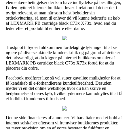
elementære betingelser der kan have indflydelse på bestillingen,
fx den bytteret internet butikken lover. I relation til det er det i
øvrigt relevant, at man når som helst beholder sin
ordrekvittering, så man til enhver tid vil kunne bekræfte sit køb
af LEXMARK PB cartridge black C73x X73x, hvad end du
leder efter et produkt til en herre eller dame.
Trustpilot tilbyder fuldkommen fordelagtige løsninger til at se
nøjere på diverse aktuelle kunders kritik og på grund af dette er
det prisværdigt, at du kigger på internet butikkens omtaler af
LEXMARK PB cartridge black C73x X73x forud for at du
placerer din ordre.
Facebook medfører lige så vel super gavnlige muligheder for at
få kendskab til e-forhandlerens kundetilfredshed. Desuden
møder vi en del online webshops hvor du kan skrive en
bedømmelse af deres køb, hvilket ydermere kan udnyttes til at få
et indblik i kundernes tilfredshed.
Denne side finansieres af annoncer. Vi har aftaler med et hold af
internet selskaber eftersom vi fremviser butikkernes produkter,
og tager provision om en af vores besøgende fuldfører en