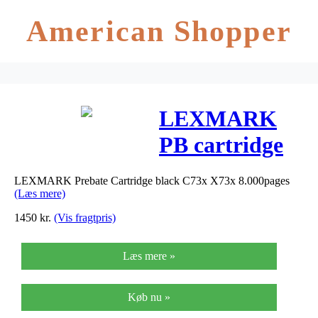
American Shopper
LEXMARK
PB cartridge
black C73x
LEXMARK Prebate Cartridge black C73x X73x 8.000pages
X73x
(Læs mere)
1450
kr.
(Vis fragtpris)
Læs mere »
Køb nu »