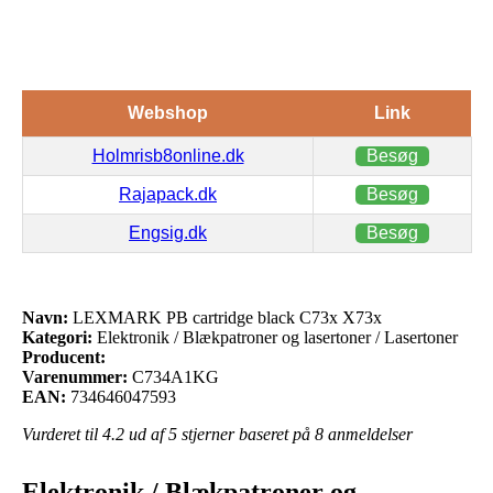
Webshop
Link
Holmrisb8online.dk
Besøg
Rajapack.dk
Besøg
Engsig.dk
Besøg
Navn:
LEXMARK PB cartridge black C73x X73x
Kategori:
Elektronik / Blækpatroner og lasertoner / Lasertoner
Producent:
Varenummer:
C734A1KG
EAN:
734646047593
Vurderet til
4.2
ud af 5 stjerner baseret på
8
anmeldelser
Elektronik / Blækpatroner og