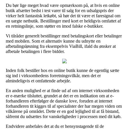
Du bør lige meget hvad være opmærksom på, at hvis en online
butik afsætter bedst i test varer til salg for en udsalgspris der
virker helt fantastisk letkøbt, så bør det tit være et faresignal om
en uægte netbutik. Bestillinger med kort er heldigvis omfattet af
en retningslinje, som støtter en imod falske e-butikker.
Vi tilråder generelt bestillinger med betalingskort eller betalinger
med mobilen. Som et alternativ kunne du udnytte en
afbetalingsløsning fra eksempelvis ViaBill, ifald du ønsker at
afbetale betalingen i flere bidder.
Inden folk bestiller hos en online butik kunne de egentlig sætte
sig ind i virksomhedens forretningsvilkår, men det er
almindeligvis et omfattende arbejde.
En anden mulighed er at finde ud af om internet virksomheden
er e-mærke tilsluttet, grundet at det er en indikation om at e-
forhandleren efterfølger de danske love, foruden at internet
forhandleren tit kigges til af specialister der har megen viden om
vilkårene på området. Dette er en god lejlighed til at få bistand,
såfremt du udsættes for vanskeligheder i processen med dit køb.
Endvidere anbefales det at du er hensynstagende til de