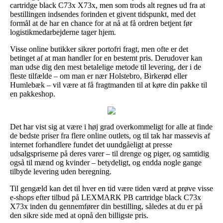
cartridge black C73x X73x, men som trods alt regnes ud fra at
bestillingen indsendes forinden et givent tidspunkt, med det
formål at de har en chance for at nå at få ordren betjent før
logistikmedarbejderne tager hjem.
Visse online butikker sikrer portofri fragt, men ofte er det
betinget af at man handler for en bestemt pris. Derudover kan
man udse dig den mest betalelige metode til levering, der i de
fleste tilfælde – om man er nær Holstebro, Birkerød eller
Humlebæk – vil være at få fragtmanden til at køre din pakke til
en pakkeshop.
Det har vist sig at være i høj grad overkommeligt for alle at finde
de bedste priser fra flere online outlets, og til tak har massevis af
internet forhandlere fundet det uundgåeligt at presse
udsalgspriserne på deres varer – til drenge og piger, og samtidig
også til mænd og kvinder – betydeligt, og endda nogle gange
tilbyde levering uden beregning.
Til gengæld kan det til hver en tid være tiden værd at prøve visse
e-shops efter tilbud på LEXMARK PB cartridge black C73x
X73x inden du gennemfører din bestilling, således at du er på
den sikre side med at opnå den billigste pris.