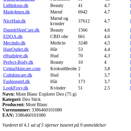
Lidtluksus.dk
Beauty
41
4,7
Made4men.dk
Mænd
6942
4,7
Mænd og
NiceHair.dk
37612
4,7
kvinder
DanishSkinCare.dk
Beauty
1566
4,6
EDOA.dk
CBD olie
661
4,6
Mecindo.dk
Medicin
3248
4,5
HairOutlet.dk
Hår
53
4,4
eHudpleje.dk
Hud
70
4,3
Perfect-Body.dk
Beauty
10
4
CetinaSkincare.com
Krokodilleolie
2
3,8
Cultskincare.dk
Hud
1
3,7
Fashiongirl.dk
Hår
173
3,7
LookFoxy.dk
Kvinder
51
2,5
Navn:
Mont Blanc Explorer Deo (75 g)
Kategori:
Deo Stick
Producent:
Mont Blanc
Varenummer:
3386460101080
EAN:
3386460101080
Vurderet til
4.1
ud af 5 stjerner baseret på
9
anmeldelser