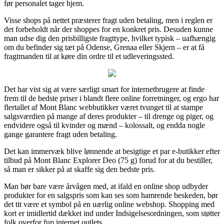
før personalet tager hjem.
Visse shops på nettet præsterer fragt uden betaling, men i reglen er
det forbeholdt når der shoppes for en konkret pris. Desuden kunne
man udse dig den prisbilligste fragttype, hvilket typisk – uafhængig
om du befinder sig tæt på Odense, Grenaa eller Skjern – er at få
fragtmanden til at køre din ordre til et udleveringssted.
Det har vist sig at være særligt smart for internetbrugere at finde
frem til de bedste priser i blandt flere online forretninger, og ergo har
flertallet af Mont Blanc webbutikker været tvunget til at stampe
salgsværdien på mange af deres produkter – til drenge og piger, og
endvidere også til kvinder og mænd – kolossalt, og endda nogle
gange garantere fragt uden betaling.
Det kan immervæk blive lønnende at besigtige et par e-butikker efter
tilbud på Mont Blanc Explorer Deo (75 g) forud for at du bestiller,
så man er sikker på at skaffe sig den bedste pris.
Man bør bare være årvågen med, at ifald en online shop udbyder
produkter for en salgspris som kan ses som hamrende beskeden, bør
det tit være et symbol på en uærlig online webshop. Shopping med
kort er imidlertid dækket ind under Indsigelsesordningen, som støtter
folk overfor fup internet outlets.