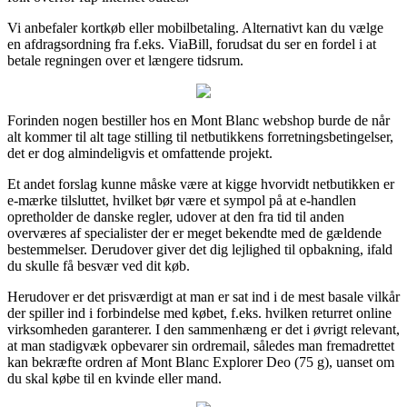
Vi anbefaler kortkøb eller mobilbetaling. Alternativt kan du vælge
en afdragsordning fra f.eks. ViaBill, forudsat du ser en fordel i at
betale regningen over et længere tidsrum.
Forinden nogen bestiller hos en Mont Blanc webshop burde de når
alt kommer til alt tage stilling til netbutikkens forretningsbetingelser,
det er dog almindeligvis et omfattende projekt.
Et andet forslag kunne måske være at kigge hvorvidt netbutikken er
e-mærke tilsluttet, hvilket bør være et sympol på at e-handlen
opretholder de danske regler, udover at den fra tid til anden
overværes af specialister der er meget bekendte med de gældende
bestemmelser. Derudover giver det dig lejlighed til opbakning, ifald
du skulle få besvær ved dit køb.
Herudover er det prisværdigt at man er sat ind i de mest basale vilkår
der spiller ind i forbindelse med købet, f.eks. hvilken returret online
virksomheden garanterer. I den sammenhæng er det i øvrigt relevant,
at man stadigvæk opbevarer sin ordremail, således man fremadrettet
kan bekræfte ordren af Mont Blanc Explorer Deo (75 g), uanset om
du skal købe til en kvinde eller mand.