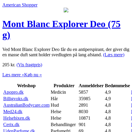
American Shopper
Mont Blanc Explorer Deo (75
g)
Ved Mont Blanc Explorer Deo får du en antiperspirant, der giver dig
en masse duft samt holder svedlugten på lang afstand.
(Læs mere)
205
kr.
(Vis fragtpris)
Læs mere »
Køb nu »
Webshop
Produkter
Anmeldelser
Bedømmelse
Apopro.dk
Medicin
5857
4,9
Billigvoks.dk
Hår
35985
4,9
AustralianBodycare.com
Hud
2891
4,8
Med24.dk
Helse
8030
4,8
Helsebixen.dk
Helse
10871
4,8
Cerix.dk
Behandlinger
901
4,8
UdenParfume.dk
Parfumefri
69
4,8