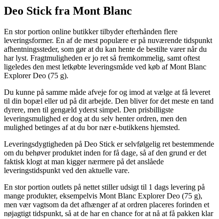
Deo Stick fra Mont Blanc
En stor portion online butikker tilbyder efterhånden flere
leveringsformer. En af de mest populære er på nuværende tidspunkt
afhentningssteder, som gør at du kan hente de bestilte varer når du
har lyst. Fragtmuligheden er jo ret så fremkommelig, samt oftest
ligeledes den mest letkøbte leveringsmåde ved køb af Mont Blanc
Explorer Deo (75 g).
Du kunne på samme måde afveje for og imod at vælge at få leveret
til din bopæl eller ud på dit arbejde. Den bliver for det meste en tand
dyrere, men til gengæld yderst simpel. Den prisbilligste
leveringsmulighed er dog at du selv henter ordren, men den
mulighed betinges af at du bor nær e-butikkens hjemsted.
Leveringsdygtigheden på Deo Stick er selvfølgelig ret bestemmende
om du behøver produktet inden for få dage, så af den grund er det
faktisk klogt at man kigger nærmere på det anslåede
leveringstidspunkt ved den aktuelle vare.
En stor portion outlets på nettet stiller udsigt til 1 dags levering på
mange produkter, eksempelvis Mont Blanc Explorer Deo (75 g),
men vær vagtsom da det afhænger af at ordren placeres forinden et
nøjagtigt tidspunkt, så at de har en chance for at nå at få pakken klar