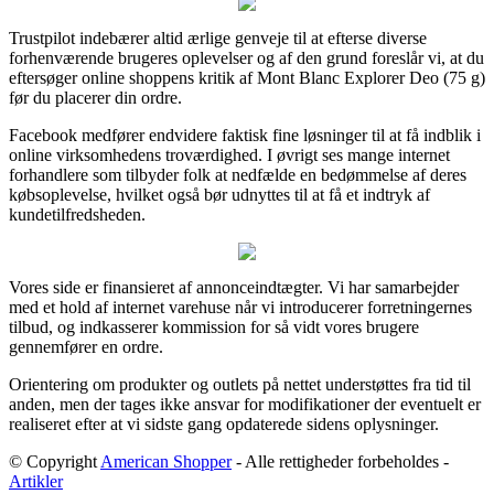
Trustpilot indebærer altid ærlige genveje til at efterse diverse
forhenværende brugeres oplevelser og af den grund foreslår vi, at du
eftersøger online shoppens kritik af Mont Blanc Explorer Deo (75 g)
før du placerer din ordre.
Facebook medfører endvidere faktisk fine løsninger til at få indblik i
online virksomhedens troværdighed. I øvrigt ses mange internet
forhandlere som tilbyder folk at nedfælde en bedømmelse af deres
købsoplevelse, hvilket også bør udnyttes til at få et indtryk af
kundetilfredsheden.
Vores side er finansieret af annonceindtægter. Vi har samarbejder
med et hold af internet varehuse når vi introducerer forretningernes
tilbud, og indkasserer kommission for så vidt vores brugere
gennemfører en ordre.
Orientering om produkter og outlets på nettet understøttes fra tid til
anden, men der tages ikke ansvar for modifikationer der eventuelt er
realiseret efter at vi sidste gang opdaterede sidens oplysninger.
© Copyright
American Shopper
- Alle rettigheder forbeholdes -
Artikler