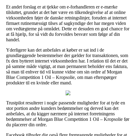
Et andet forslag er at tjekke om e-forhandleren er e-mærke
tilsluttet, grundet at det bør være en tilkendegivelse af at online
virksomheden føjer de danske retningslinjer, foruden at internet
firmaet rutinemæssigt tilses af sagkyndige der har megen viden
om vedtægterne på området. Dette er desuden en god chance for
at få hjælp, for så vidt du forvoldes besvær som følge af din
handel.
Yderligere kan det anbefales at køber er sat ind i de
grundlæggende bestemmelser der gælder for transaktionen, som
fx den bytteret internet virksomheden har. I relation til det er det
på samme måde vigtigt, at man permanent beholder ens faktura,
så man til enhver tid vil kunne vidne om sin ordre af Morgan
Blue Competition 1 Oil – Kropsolie, om man efterspørger
produkter til en kvinde eller mand.
Trustpilot resulterer i nogle passende muligheder for at tyde en
stor portion andre kunders bedømmelser og derved kan det
anbefales, at du kigger nærmere på internet forretningens
bedømmelser af Morgan Blue Competition 1 Oil – Kropsolie før
du placerer din ordre.
Facebook tilbyder dig også flere fremragende muligheder for at