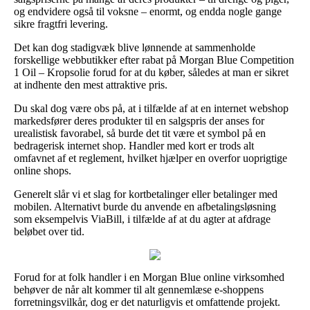
og endvidere også til voksne – enormt, og endda nogle gange
sikre fragtfri levering.
Det kan dog stadigvæk blive lønnende at sammenholde
forskellige webbutikker efter rabat på Morgan Blue Competition
1 Oil – Kropsolie forud for at du køber, således at man er sikret
at indhente den mest attraktive pris.
Du skal dog være obs på, at i tilfælde af at en internet webshop
markedsfører deres produkter til en salgspris der anses for
urealistisk favorabel, så burde det tit være et symbol på en
bedragerisk internet shop. Handler med kort er trods alt
omfavnet af et reglement, hvilket hjælper en overfor uoprigtige
online shops.
Generelt slår vi et slag for kortbetalinger eller betalinger med
mobilen. Alternativt burde du anvende en afbetalingsløsning
som eksempelvis ViaBill, i tilfælde af at du agter at afdrage
beløbet over tid.
Forud for at folk handler i en Morgan Blue online virksomhed
behøver de når alt kommer til alt gennemlæse e-shoppens
forretningsvilkår, dog er det naturligvis et omfattende projekt.