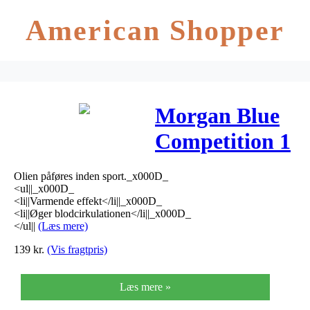
American Shopper
Morgan Blue
Competition 1
Oil –
Olien påføres inden sport._x000D_
Kropsolie
<ul||_x000D_
<li||Varmende effekt</li||_x000D_
<li||Øger blodcirkulationen</li||_x000D_
</ul||
(Læs mere)
139
kr.
(Vis fragtpris)
Læs mere »