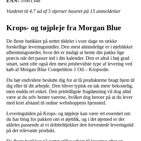
EAN:
51601348
Vurderet til
4.7
ud af 5 stjerner baseret på
15
anmeldelser
Krops- og tøjpleje fra Morgan Blue
De fleste butikker på nettet tildeler i vore dage en række
forskellige leveringsmidler. Den mest almindelige er i øjeblikket
afhentningssteder, hvor det er muligt at hente din pakke lige
præcis når det passer ind i din kalender. Den er altså i høj grad
smart, samt ofte også den mest prisbevidste type af levering ved
køb af Morgan Blue Competition 1 Oil – Kropsolie.
Du bør endvidere beslutte dig for at få produkterne bragt hjem til
dig eller til dit arbejde. Den bliver typisk en tak mere bekostelig,
men endda ret enkel. Den prisbilligste fragtløsning vil dog altid
være at du selv henter varerne, hvilket dog beroer på at du lever
med kort afstand til online webshoppens hjemsted.
Leveringstiden på Krops- og tøjpleje kan være ret essentiel om
du har brug for pakken om et øjeblik, og i det øjemed er det
aldeles passende at vi dobbelttjekker den forventede leveringstid
på det relevante produkt.