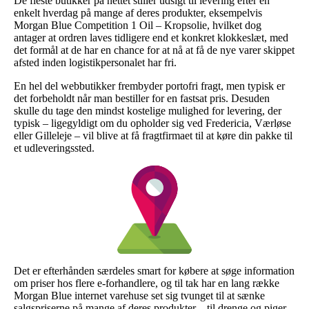
De fleste butikker på nettet stiller udsigt til levering efter en
enkelt hverdag på mange af deres produkter, eksempelvis
Morgan Blue Competition 1 Oil – Kropsolie, hvilket dog
antager at ordren laves tidligere end et konkret klokkeslæt, med
det formål at de har en chance for at nå at få de nye varer skippet
afsted inden logistikpersonalet har fri.
En hel del webbutikker frembyder portofri fragt, men typisk er
det forbeholdt når man bestiller for en fastsat pris. Desuden
skulle du tage den mindst kostelige mulighed for levering, der
typisk – ligegyldigt om du opholder sig ved Fredericia, Værløse
eller Gilleleje – vil blive at få fragtfirmaet til at køre din pakke til
et udleveringssted.
Det er efterhånden særdeles smart for købere at søge information
om priser hos flere e-forhandlere, og til tak har en lang række
Morgan Blue internet varehuse set sig tvunget til at sænke
salgspriserne på mange af deres produkter – til drenge og piger,