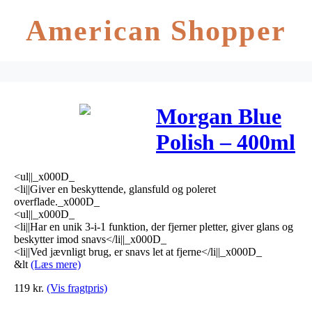
American Shopper
Morgan Blue
Polish – 400ml
<ul||_x000D_
<li||Giver en beskyttende, glansfuld og poleret
overflade._x000D_
<ul||_x000D_
<li||Har en unik 3-i-1 funktion, der fjerner pletter, giver glans og
beskytter imod snavs</li||_x000D_
<li||Ved jævnligt brug, er snavs let at fjerne</li||_x000D_
&lt
(Læs mere)
119
kr.
(Vis fragtpris)