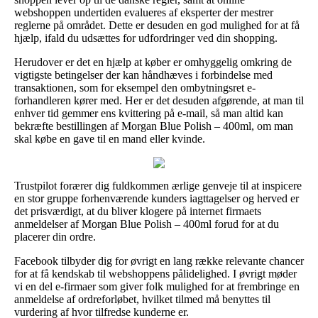
webshoppen undertiden evalueres af eksperter der mestrer
reglerne på området. Dette er desuden en god mulighed for at få
hjælp, ifald du udsættes for udfordringer ved din shopping.
Herudover er det en hjælp at køber er omhyggelig omkring de
vigtigste betingelser der kan håndhæves i forbindelse med
transaktionen, som for eksempel den ombytningsret e-
forhandleren kører med. Her er det desuden afgørende, at man til
enhver tid gemmer ens kvittering på e-mail, så man altid kan
bekræfte bestillingen af Morgan Blue Polish – 400ml, om man
skal købe en gave til en mand eller kvinde.
Trustpilot forærer dig fuldkommen ærlige genveje til at inspicere
en stor gruppe forhenværende kunders iagttagelser og herved er
det prisværdigt, at du bliver klogere på internet firmaets
anmeldelser af Morgan Blue Polish – 400ml forud for at du
placerer din ordre.
Facebook tilbyder dig for øvrigt en lang række relevante chancer
for at få kendskab til webshoppens pålidelighed. I øvrigt møder
vi en del e-firmaer som giver folk mulighed for at frembringe en
anmeldelse af ordreforløbet, hvilket tilmed må benyttes til
vurdering af hvor tilfredse kunderne er.