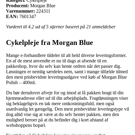
Kategori:
Cykelpleje
Producent:
Morgan Blue
Varenummer:
224311
EAN:
7601347
Vurderet til
4.2
ud af 5 stjerner baseret på
21
anmeldelser
Cykelpleje fra Morgan Blue
Mange e-forhandlere tildeler til alt held diverse leveringsformer.
En af de mest anvendte er nu til dags at afsende til en
pakkeshop, hvor du selv kan hente ordren når det passer dig.
Løsningen er nemlig særdeles nem, samt i mange tilfælde tilmed
den mest prisbevidste leveringsudgave ved køb af Morgan Blue
Polish – 400ml.
Du bør derudover afveje for og imod at få pakken bragt til din
hjemmeadresse eller ud til din arbejdsplads. Fragtløsningen viser
sig beklageligvis en tak mere omkostningsfuld, men også
usædvanlig let gængelig. Den mest prisbevidste leveringstype vil
dog altid vise sig at være at du selv henter pakken, men den
mulighed beroer på at du befinder dig i kort afstand af
webshoppens bopæl.