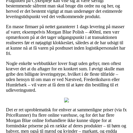
Fragttiden på Cykelpleje kan vise sig at være særligt
bestemmende såfremt man skal bruge din ordre nu og her, og
herved er det bestemt vigtigt at man undersøger det estimerede
leveringstidspunkt ved det vedkommende produkt.
En masse firmaer på nettet garanterer 1 dags levering på masser
af varer, eksempelvis Morgan Blue Polish – 400ml, men vær
opmærksom på at det tager udgangspunkt i at transaktionen
realiseres før et nøjagtigt klokkeslæt, således at de har udsigt til
at kunne nå at få varen på posthuset inden logistikpersonalet har
fri.
Nogle enkelte webbutikker lover fragt uden gebyr, men oftest
kræver det at du aftager for en konkret sum. I øvrigt skulle man
gribe den billigste leveringstype, hvilket i de fleste tilfælde –
uden hensyn til om man er ved Næstved, Frederikshavn eller
Humlebæk – vil være at få dem til at køre din bestilling til et
udleveringssted.
Det er ret uproblematisk for enhver at sammenligne priser (via fx
PriceRunner) fra flere online varehuse, og for det har flere
Morgan Blue online forhandlere ikke kunne slippe for at
formindske priserne på en række af deres produkter – til børn og
babyer, men også til mænd og kvinder – markant, og endda