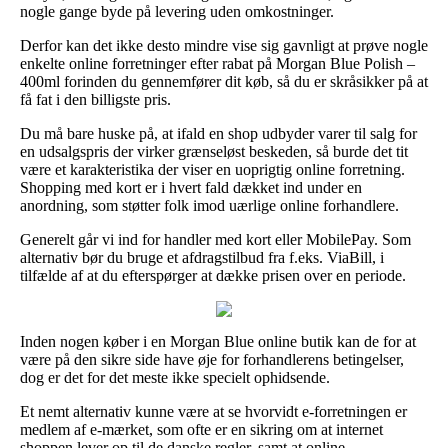
nogle gange byde på levering uden omkostninger.
Derfor kan det ikke desto mindre vise sig gavnligt at prøve nogle
enkelte online forretninger efter rabat på Morgan Blue Polish –
400ml forinden du gennemfører dit køb, så du er skråsikker på at
få fat i den billigste pris.
Du må bare huske på, at ifald en shop udbyder varer til salg for
en udsalgspris der virker grænseløst beskeden, så burde det tit
være et karakteristika der viser en uoprigtig online forretning.
Shopping med kort er i hvert fald dækket ind under en
anordning, som støtter folk imod uærlige online forhandlere.
Generelt går vi ind for handler med kort eller MobilePay. Som
alternativ bør du bruge et afdragstilbud fra f.eks. ViaBill, i
tilfælde af at du efterspørger at dække prisen over en periode.
Inden nogen køber i en Morgan Blue online butik kan de for at
være på den sikre side have øje for forhandlerens betingelser,
dog er det for det meste ikke specielt ophidsende.
Et nemt alternativ kunne være at se hvorvidt e-forretningen er
medlem af e-mærket, som ofte er en sikring om at internet
shoppen lever op til de danske regler, samt at online