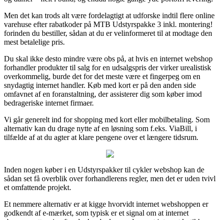
Men det kan trods alt være fordelagtigt at udforske indtil flere online
varehuse efter rabatkoder på MTB Udstyrspakke 3 inkl. montering!
forinden du bestiller, sådan at du er velinformeret til at modtage den
mest betalelige pris.
Du skal ikke desto mindre være obs på, at hvis en internet webshop
forhandler produkter til salg for en udsalgspris der virker urealistisk
overkommelig, burde det for det meste være et fingerpeg om en
snydagtig internet handler. Køb med kort er på den anden side
omfavnet af en foranstaltning, der assisterer dig som køber imod
bedrageriske internet firmaer.
Vi går generelt ind for shopping med kort eller mobilbetaling. Som
alternativ kan du drage nytte af en løsning som f.eks. ViaBill, i
tilfælde af at du agter at klare pengene over et længere tidsrum.
Inden nogen køber i en Udstyrspakker til cykler webshop kan de
sådan set få overblik over forhandlerens regler, men det er uden tvivl
et omfattende projekt.
Et nemmere alternativ er at kigge hvorvidt internet webshoppen er
godkendt af e-mærket, som typisk er et signal om at internet