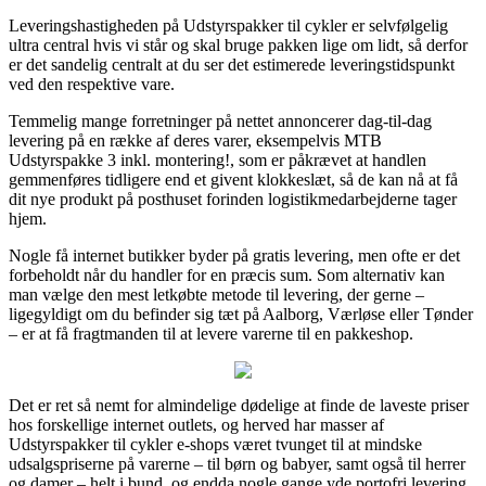
Leveringshastigheden på Udstyrspakker til cykler er selvfølgelig
ultra central hvis vi står og skal bruge pakken lige om lidt, så derfor
er det sandelig centralt at du ser det estimerede leveringstidspunkt
ved den respektive vare.
Temmelig mange forretninger på nettet annoncerer dag-til-dag
levering på en række af deres varer, eksempelvis MTB
Udstyrspakke 3 inkl. montering!, som er påkrævet at handlen
gemmenføres tidligere end et givent klokkeslæt, så de kan nå at få
dit nye produkt på posthuset forinden logistikmedarbejderne tager
hjem.
Nogle få internet butikker byder på gratis levering, men ofte er det
forbeholdt når du handler for en præcis sum. Som alternativ kan
man vælge den mest letkøbte metode til levering, der gerne –
ligegyldigt om du befinder sig tæt på Aalborg, Værløse eller Tønder
– er at få fragtmanden til at levere varerne til en pakkeshop.
Det er ret så nemt for almindelige dødelige at finde de laveste priser
hos forskellige internet outlets, og herved har masser af
Udstyrspakker til cykler e-shops været tvunget til at mindske
udsalgspriserne på varerne – til børn og babyer, samt også til herrer
og damer – helt i bund, og endda nogle gange yde portofri levering.