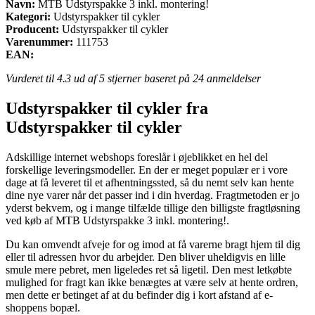
Navn:
MTB Udstyrspakke 3 inkl. montering!
Kategori:
Udstyrspakker til cykler
Producent:
Udstyrspakker til cykler
Varenummer:
111753
EAN:
Vurderet til
4.3
ud af 5 stjerner baseret på
24
anmeldelser
Udstyrspakker til cykler fra
Udstyrspakker til cykler
Adskillige internet webshops foreslår i øjeblikket en hel del
forskellige leveringsmodeller. En der er meget populær er i vore
dage at få leveret til et afhentningssted, så du nemt selv kan hente
dine nye varer når det passer ind i din hverdag. Fragtmetoden er jo
yderst bekvem, og i mange tilfælde tillige den billigste fragtløsning
ved køb af MTB Udstyrspakke 3 inkl. montering!.
Du kan omvendt afveje for og imod at få varerne bragt hjem til dig
eller til adressen hvor du arbejder. Den bliver uheldigvis en lille
smule mere pebret, men ligeledes ret så ligetil. Den mest letkøbte
mulighed for fragt kan ikke benægtes at være selv at hente ordren,
men dette er betinget af at du befinder dig i kort afstand af e-
shoppens bopæl.