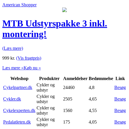
American Shopper
MTB Udstyrspakke 3 inkl.
montering!
(Læs mere)
999
kr.
(Vis fragtpris)
Læs mere »
Køb nu »
Webshop
Produkter
Anmeldelser
Bedømmelse
Link
Cykler og
Cykelpartner.dk
24460
4,8
Besøg
udstyr
Cykler og
Cykler.dk
2505
4,65
Besøg
udstyr
Cykler og
Cykelexperten.dk
1560
4,55
Besøg
udstyr
Cykler og
Pedalatleten.dk
175
4,05
Besøg
udstyr