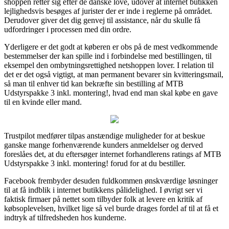
shoppen retter sig efter de danske love, udover at internet butikken
lejlighedsvis besøges af jurister der er inde i reglerne på området.
Derudover giver det dig genvej til assistance, når du skulle få
udfordringer i processen med din ordre.
Yderligere er det godt at køberen er obs på de mest vedkommende
bestemmelser der kan spille ind i forbindelse med bestillingen, til
eksempel den ombytningsrettighed netshoppen lover. I relation til
det er det også vigtigt, at man permanent bevarer sin kvitteringsmail,
så man til enhver tid kan bekræfte sin bestilling af MTB
Udstyrspakke 3 inkl. montering!, hvad end man skal købe en gave
til en kvinde eller mand.
Trustpilot medfører tilpas anstændige muligheder for at beskue
ganske mange forhenværende kunders anmeldelser og derved
foreslåes det, at du eftersøger internet forhandlerens ratings af MTB
Udstyrspakke 3 inkl. montering! forud for at du bestiller.
Facebook frembyder desuden fuldkommen ønskværdige løsninger
til at få indblik i internet butikkens pålidelighed. I øvrigt ser vi
faktisk firmaer på nettet som tilbyder folk at levere en kritik af
købsoplevelsen, hvilket lige så vel burde drages fordel af til at få et
indtryk af tilfredsheden hos kunderne.