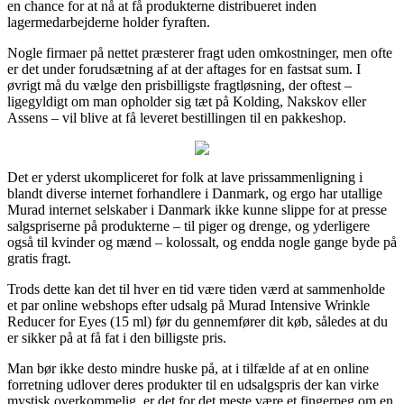
en chance for at nå at få produkterne distribueret inden
lagermedarbejderne holder fyraften.
Nogle firmaer på nettet præsterer fragt uden omkostninger, men ofte
er det under forudsætning af at der aftages for en fastsat sum. I
øvrigt må du vælge den prisbilligste fragtløsning, der oftest –
ligegyldigt om man opholder sig tæt på Kolding, Nakskov eller
Assens – vil blive at få leveret bestillingen til en pakkeshop.
Det er yderst ukompliceret for folk at lave prissammenligning i
blandt diverse internet forhandlere i Danmark, og ergo har utallige
Murad internet selskaber i Danmark ikke kunne slippe for at presse
salgspriserne på produkterne – til piger og drenge, og yderligere
også til kvinder og mænd – kolossalt, og endda nogle gange byde på
gratis fragt.
Trods dette kan det til hver en tid være tiden værd at sammenholde
et par online webshops efter udsalg på Murad Intensive Wrinkle
Reducer for Eyes (15 ml) før du gennemfører dit køb, således at du
er sikker på at få fat i den billigste pris.
Man bør ikke desto mindre huske på, at i tilfælde af at en online
forretning udlover deres produkter til en udsalgspris der kan virke
mystisk overkommelig, er det for det meste være et fingerpeg om en