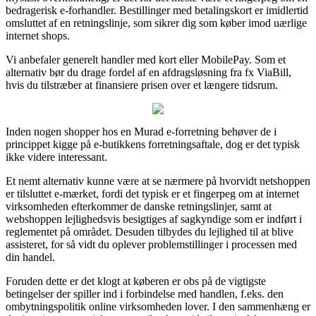
bedragerisk e-forhandler. Bestillinger med betalingskort er imidlertid
omsluttet af en retningslinje, som sikrer dig som køber imod uærlige
internet shops.
Vi anbefaler generelt handler med kort eller MobilePay. Som et
alternativ bør du drage fordel af en afdragsløsning fra fx ViaBill,
hvis du tilstræber at finansiere prisen over et længere tidsrum.
Inden nogen shopper hos en Murad e-forretning behøver de i
princippet kigge på e-butikkens forretningsaftale, dog er det typisk
ikke videre interessant.
Et nemt alternativ kunne være at se nærmere på hvorvidt netshoppen
er tilsluttet e-mærket, fordi det typisk er et fingerpeg om at internet
virksomheden efterkommer de danske retningslinjer, samt at
webshoppen lejlighedsvis besigtiges af sagkyndige som er indført i
reglementet på området. Desuden tilbydes du lejlighed til at blive
assisteret, for så vidt du oplever problemstillinger i processen med
din handel.
Foruden dette er det klogt at køberen er obs på de vigtigste
betingelser der spiller ind i forbindelse med handlen, f.eks. den
ombytningspolitik online virksomheden lover. I den sammenhæng er