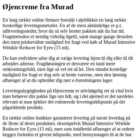
Øjencreme fra Murad
En lang række online firmaer foreslår i øjeblikket en lang række
forskellige leveringsmetoder. En af de mest almindelige er p.t.
udleveringssteder, hvor du så selv henter pakken når du har tid.
Fragtmetoden er nemlig virkelig ligetil, samt mange gange desuden
den mest prisbevidste mulighed for fragt ved køb af Murad Intensive
Wrinkle Reducer for Eyes (15 ml).
Du kan endvidere udse dig at vælge levering hjem til dig eller til dit
arbejdes adresse. Fragtløsningen er desværre en tand mere
omkostningsfuld, men lige så vel ret så let. Den mindst kostelige
mulighed for fragt er dog selv at hente varerne, men den løsning
afhænger af at du opholder dig nær e-forretningens lager.
Leveringsdygtigheden på Øjencreme er selvfølgelig ret så vital hvis
man behøver din pakke lige om lidt, og i det øjemed er det særdeles
relevant at man tjekker det estimerede leveringstidspunkt på det
pågældende produkt.
En række online butikker garanterer levering på næste hverdag på
de fleste af deres produkter, eksempelvis Murad Intensive Wrinkle
Reducer for Eyes (15 ml), men som imidlertid afhænger af at ordren
lægges forinden et givent tidspunkt, med hensynstagen til at de har