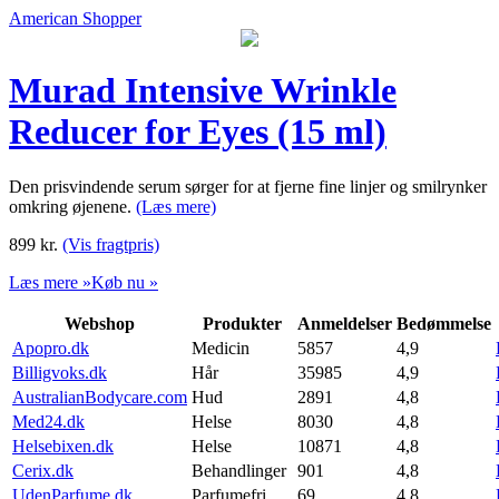
American Shopper
Murad Intensive Wrinkle
Reducer for Eyes (15 ml)
Den prisvindende serum sørger for at fjerne fine linjer og smilrynker
omkring øjenene.
(Læs mere)
899
kr.
(Vis fragtpris)
Læs mere »
Køb nu »
Webshop
Produkter
Anmeldelser
Bedømmelse
Apopro.dk
Medicin
5857
4,9
Billigvoks.dk
Hår
35985
4,9
AustralianBodycare.com
Hud
2891
4,8
Med24.dk
Helse
8030
4,8
Helsebixen.dk
Helse
10871
4,8
Cerix.dk
Behandlinger
901
4,8
UdenParfume.dk
Parfumefri
69
4,8