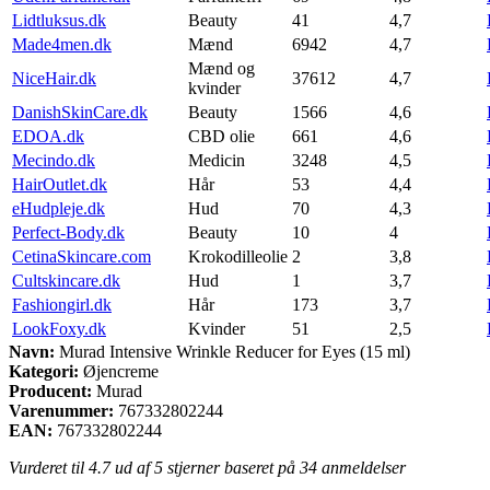
Lidtluksus.dk
Beauty
41
4,7
Made4men.dk
Mænd
6942
4,7
Mænd og
NiceHair.dk
37612
4,7
kvinder
DanishSkinCare.dk
Beauty
1566
4,6
EDOA.dk
CBD olie
661
4,6
Mecindo.dk
Medicin
3248
4,5
HairOutlet.dk
Hår
53
4,4
eHudpleje.dk
Hud
70
4,3
Perfect-Body.dk
Beauty
10
4
CetinaSkincare.com
Krokodilleolie
2
3,8
Cultskincare.dk
Hud
1
3,7
Fashiongirl.dk
Hår
173
3,7
LookFoxy.dk
Kvinder
51
2,5
Navn:
Murad Intensive Wrinkle Reducer for Eyes (15 ml)
Kategori:
Øjencreme
Producent:
Murad
Varenummer:
767332802244
EAN:
767332802244
Vurderet til
4.7
ud af 5 stjerner baseret på
34
anmeldelser