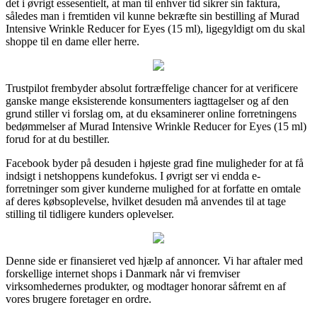
det i øvrigt essesentielt, at man til enhver tid sikrer sin faktura,
således man i fremtiden vil kunne bekræfte sin bestilling af Murad
Intensive Wrinkle Reducer for Eyes (15 ml), ligegyldigt om du skal
shoppe til en dame eller herre.
Trustpilot frembyder absolut fortræffelige chancer for at verificere
ganske mange eksisterende konsumenters iagttagelser og af den
grund stiller vi forslag om, at du eksaminerer online forretningens
bedømmelser af Murad Intensive Wrinkle Reducer for Eyes (15 ml)
forud for at du bestiller.
Facebook byder på desuden i højeste grad fine muligheder for at få
indsigt i netshoppens kundefokus. I øvrigt ser vi endda e-
forretninger som giver kunderne mulighed for at forfatte en omtale
af deres købsoplevelse, hvilket desuden må anvendes til at tage
stilling til tidligere kunders oplevelser.
Denne side er finansieret ved hjælp af annoncer. Vi har aftaler med
forskellige internet shops i Danmark når vi fremviser
virksomhedernes produkter, og modtager honorar såfremt en af
vores brugere foretager en ordre.