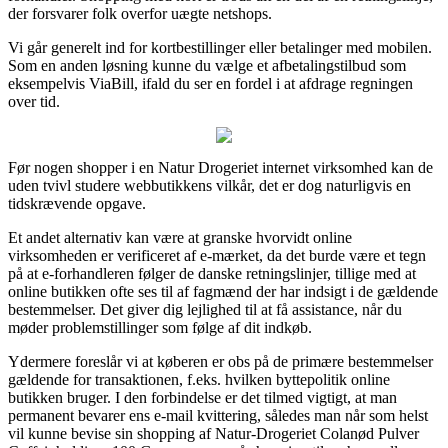
der forsvarer folk overfor uægte netshops.
Vi går generelt ind for kortbestillinger eller betalinger med mobilen.
Som en anden løsning kunne du vælge et afbetalingstilbud som
eksempelvis ViaBill, ifald du ser en fordel i at afdrage regningen
over tid.
Før nogen shopper i en Natur Drogeriet internet virksomhed kan de
uden tvivl studere webbutikkens vilkår, det er dog naturligvis en
tidskrævende opgave.
Et andet alternativ kan være at granske hvorvidt online
virksomheden er verificeret af e-mærket, da det burde være et tegn
på at e-forhandleren følger de danske retningslinjer, tillige med at
online butikken ofte ses til af fagmænd der har indsigt i de gældende
bestemmelser. Det giver dig lejlighed til at få assistance, når du
møder problemstillinger som følge af dit indkøb.
Ydermere foreslår vi at køberen er obs på de primære bestemmelser
gældende for transaktionen, f.eks. hvilken byttepolitik online
butikken bruger. I den forbindelse er det tilmed vigtigt, at man
permanent bevarer ens e-mail kvittering, således man når som helst
vil kunne bevise sin shopping af Natur-Drogeriet Colanød Pulver