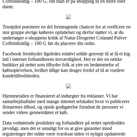
Coffeinholdig – 100 G, om man er på shopping til en herre eller
dame.
Trustpilot præsterer en del fremragende chancer for at verificere en
stor gruppe øvrige køberes opfattelser og derfor støtter vi, at du
undersøger e-shoppens kritik af Natur-Drogeriet Colanød Pulver
Coffeinholdig – 100 G før du placerer din ordre.
Facebook frembyder ligeledes relativt solide genveje til at få et kig
ind i internet forhandlerens troværdighed. Her er der en række
butikker på nettet som tilbyder folk at ytre en bedømmelse af
købsoplevelsen, hvilket tillige kan drages fordel af til at vurdere
kundetilfredsheden.
Hjemmesiden er finansieret af indtægter fra reklamer. Vi har
samarbejdsaftaler med mange internet selskaber hvor vi publicerer
firmaernes tilbud, og opnår godtgørelse forudsat de personer vi
sender videre gennemfører et køb.
Data vedrørende produkter og forhandlere på nettet opretholdes
jævnligt, men det er umuligt for os at give garantier imod
reguleringer der måtte være iværksat siden vi nyligst opdaterede