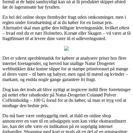
formål at de højst sandsynligt kan nå at få produktet skippet afsted
før de lageransatte har fyraften.
En hel del online shops frembyder fragt uden omkostninger, men i
reglen under forudsætning af at du køber for en fastsat pris.
Alternativt skal man gribe den billigste leveringsmåde, hvilket oftest
– hvad end du er nær Holstebro, Korsør eller Skagen – vil være at få
fragtfirmaet til at levere dine varer til et udleveringssted.
Det er yderst uproblematisk for købere at analysere priser hos flere
internet foretagender, og herved har utallige Natur Drogeriet
webbutikker ikke kunne slippe for at stampe prisniveauet på mange
af deres varer – til børn og babyer, men også til mænd og kvinder –
markant, og endda nogle gange garantere fri fragt.
Dog kan det trods alt blive nyttigt at inspicere indtil flere forretninger
på nettet efter rabatkoder på Natur-Drogeriet Colanød Pulver
Coffeinholdig – 100 G forud for at du køber, så man er tryg ved at
modtage den bedste pris.
Du må bare være omhyggelig med, at ifald en online shop
annoncerer en vare til en udsalgspris som kan virke ekstraordinært
lav, kan det ofte være en indikation på en uoprigtig internet
forhandler. Shopping med kort er trods alt en del af en retningslinje,