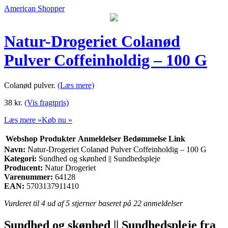
American Shopper
Natur-Drogeriet Colanød
Pulver Coffeinholdig – 100 G
Colanød pulver.
(Læs mere)
38
kr.
(Vis fragtpris)
Læs mere »
Køb nu »
Webshop
Produkter
Anmeldelser
Bedømmelse
Link
Navn:
Natur-Drogeriet Colanød Pulver Coffeinholdig – 100 G
Kategori:
Sundhed og skønhed || Sundhedspleje
Producent:
Natur Drogeriet
Varenummer:
64128
EAN:
5703137911410
Vurderet til
4
ud af 5 stjerner baseret på
22
anmeldelser
Sundhed og skønhed || Sundhedspleje fra