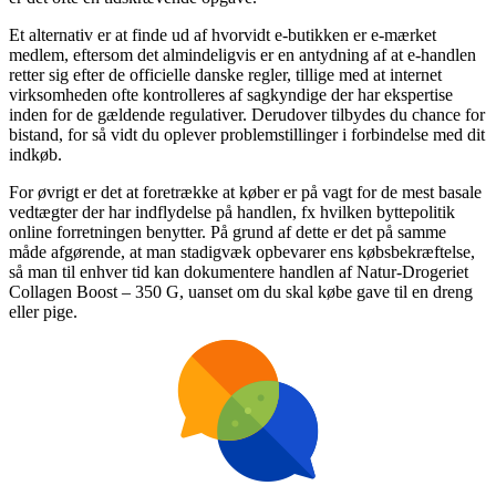
Et alternativ er at finde ud af hvorvidt e-butikken er e-mærket
medlem, eftersom det almindeligvis er en antydning af at e-handlen
retter sig efter de officielle danske regler, tillige med at internet
virksomheden ofte kontrolleres af sagkyndige der har ekspertise
inden for de gældende regulativer. Derudover tilbydes du chance for
bistand, for så vidt du oplever problemstillinger i forbindelse med dit
indkøb.
For øvrigt er det at foretrække at køber er på vagt for de mest basale
vedtægter der har indflydelse på handlen, fx hvilken byttepolitik
online forretningen benytter. På grund af dette er det på samme
måde afgørende, at man stadigvæk opbevarer ens købsbekræftelse,
så man til enhver tid kan dokumentere handlen af Natur-Drogeriet
Collagen Boost – 350 G, uanset om du skal købe gave til en dreng
eller pige.