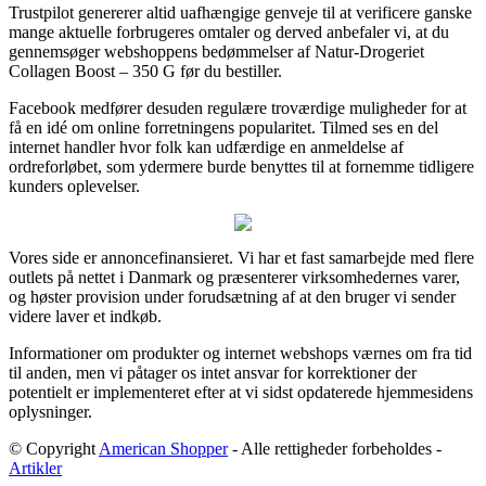
Trustpilot genererer altid uafhængige genveje til at verificere ganske
mange aktuelle forbrugeres omtaler og derved anbefaler vi, at du
gennemsøger webshoppens bedømmelser af Natur-Drogeriet
Collagen Boost – 350 G før du bestiller.
Facebook medfører desuden regulære troværdige muligheder for at
få en idé om online forretningens popularitet. Tilmed ses en del
internet handler hvor folk kan udfærdige en anmeldelse af
ordreforløbet, som ydermere burde benyttes til at fornemme tidligere
kunders oplevelser.
Vores side er annoncefinansieret. Vi har et fast samarbejde med flere
outlets på nettet i Danmark og præsenterer virksomhedernes varer,
og høster provision under forudsætning af at den bruger vi sender
videre laver et indkøb.
Informationer om produkter og internet webshops værnes om fra tid
til anden, men vi påtager os intet ansvar for korrektioner der
potentielt er implementeret efter at vi sidst opdaterede hjemmesidens
oplysninger.
© Copyright
American Shopper
- Alle rettigheder forbeholdes -
Artikler