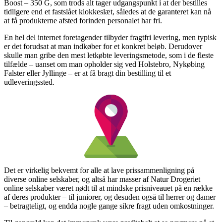
Boost – 350 G, som trods alt tager udgangspunkt i at der bestilles
tidligere end et fastslået klokkeslæt, således at de garanteret kan nå
at få produkterne afsted forinden personalet har fri.
En hel del internet foretagender tilbyder fragtfri levering, men typisk
er det forudsat at man indkøber for et konkret beløb. Derudover
skulle man gribe den mest letkøbte leveringsmetode, som i de fleste
tilfælde – uanset om man opholder sig ved Holstebro, Nykøbing
Falster eller Jyllinge – er at få bragt din bestilling til et
udleveringssted.
Det er virkelig bekvemt for alle at lave prissammenligning på
diverse online selskaber, og altså har masser af Natur Drogeriet
online selskaber været nødt til at mindske prisniveauet på en række
af deres produkter – til juniorer, og desuden også til herrer og damer
– betragteligt, og endda nogle gange sikre fragt uden omkostninger.