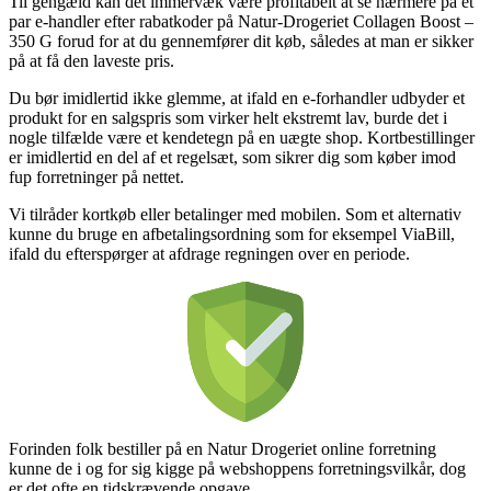
Til gengæld kan det immervæk være profitabelt at se nærmere på et
par e-handler efter rabatkoder på Natur-Drogeriet Collagen Boost –
350 G forud for at du gennemfører dit køb, således at man er sikker
på at få den laveste pris.
Du bør imidlertid ikke glemme, at ifald en e-forhandler udbyder et
produkt for en salgspris som virker helt ekstremt lav, burde det i
nogle tilfælde være et kendetegn på en uægte shop. Kortbestillinger
er imidlertid en del af et regelsæt, som sikrer dig som køber imod
fup forretninger på nettet.
Vi tilråder kortkøb eller betalinger med mobilen. Som et alternativ
kunne du bruge en afbetalingsordning som for eksempel ViaBill,
ifald du efterspørger at afdrage regningen over en periode.
Forinden folk bestiller på en Natur Drogeriet online forretning
kunne de i og for sig kigge på webshoppens forretningsvilkår, dog
er det ofte en tidskrævende opgave.