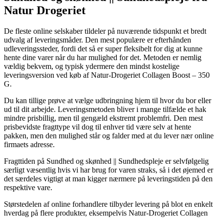
Natur Drogeriet
De fleste online selskaber tildeler på nuværende tidspunkt et bredt
udvalg af leveringsmåder. Den mest populære er efterhånden
udleveringssteder, fordi det så er super fleksibelt for dig at kunne
hente dine varer når du har mulighed for det. Metoden er nemlig
vældig bekvem, og typisk ydermere den mindst kostelige
leveringsversion ved køb af Natur-Drogeriet Collagen Boost – 350
G.
Du kan tillige prøve at vælge udbringning hjem til hvor du bor eller
ud til dit arbejde. Leveringsmetoden bliver i mange tilfælde et hak
mindre prisbillig, men til gengæld ekstremt problemfri. Den mest
prisbevidste fragttype vil dog til enhver tid være selv at hente
pakken, men den mulighed står og falder med at du lever nær online
firmaets adresse.
Fragttiden på Sundhed og skønhed || Sundhedspleje er selvfølgelig
særligt væsentlig hvis vi har brug for varen straks, så i det øjemed er
det særdeles vigtigt at man kigger nærmere på leveringstiden på den
respektive vare.
Størstedelen af online forhandlere tilbyder levering på blot en enkelt
hverdag på flere produkter, eksempelvis Natur-Drogeriet Collagen