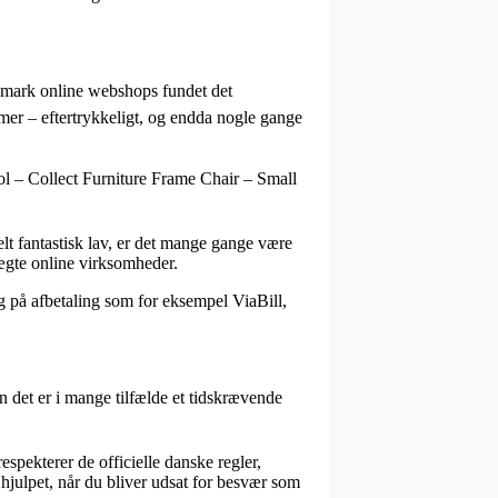
lamark online webshops fundet det
damer – eftertrykkeligt, og endda nogle gange
tol – Collect Furniture Frame Chair – Small
elt fantastisk lav, er det mange gange være
uægte online virksomheder.
ng på afbetaling som for eksempel ViaBill,
 det er i mange tilfælde et tidskrævende
spekterer de officielle danske regler,
 hjulpet, når du bliver udsat for besvær som