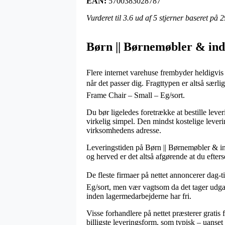
EAN:
5700383028787
Vurderet til
3.6
ud af 5 stjerner baseret på
2
Børn || Børnemøbler & ind
Flere internet varehuse frembyder heldigvis 
når det passer dig. Fragttypen er altså sær
Frame Chair – Small – Eg/sort.
Du bør ligeledes foretrække at bestille leveri
virkelig simpel. Den mindst kostelige lever
virksomhedens adresse.
Leveringstiden på Børn || Børnemøbler & in
og herved er det altså afgørende at du efters
De fleste firmaer på nettet annoncerer dag-
Eg/sort, men vær vagtsom da det tager udgang
inden lagermedarbejderne har fri.
Visse forhandlere på nettet præsterer gratis 
billigste leveringsform, som typisk – uanset 