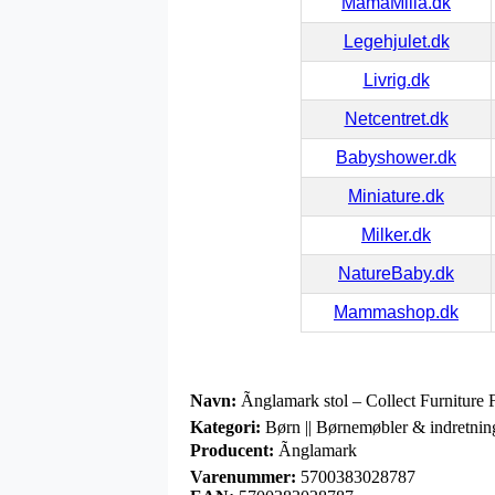
MamaMilla.dk
Legehjulet.dk
Livrig.dk
Netcentret.dk
Babyshower.dk
Miniature.dk
Milker.dk
NatureBaby.dk
Mammashop.dk
Navn:
Ãnglamark stol – Collect Furniture 
Kategori:
Børn || Børnemøbler & indretnin
Producent:
Ãnglamark
Varenummer:
5700383028787