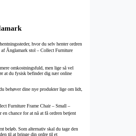
glamark
fhentningssteder, hvor du selv henter ordren
 af Ãnglamark stol – Collect Furniture
ule mere omkostningsfuld, men lige så vel
r at du fysisk befinder dig nær online
u behøver dine nye produkter lige om lidt,
llect Furniture Frame Chair – Small –
 en chance for at nå at få ordren betjent
emt beløb. Som alternativ skal du tage den
n til at bringe din ordre til et