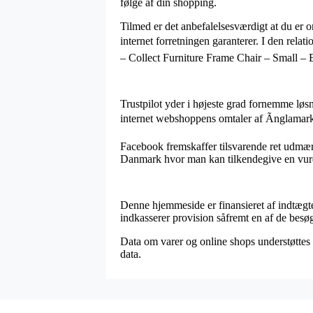
følge af din shopping.
Tilmed er det anbefalelsesværdigt at du er
internet forretningen garanterer. I den relat
– Collect Furniture Frame Chair – Small – Eg
Trustpilot yder i højeste grad fornemme løsn
internet webshoppens omtaler af Ãnglamark
Facebook fremskaffer tilsvarende ret udmærk
Danmark hvor man kan tilkendegive en vurder
Denne hjemmeside er finansieret af indtægt
indkasserer provision såfremt en af de besø
Data om varer og online shops understøttes 
data.