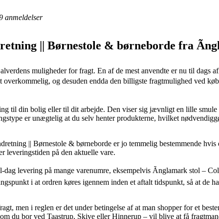
9
anmeldelser
retning || Børnestole & børneborde fra Ãn
alverdens muligheder for fragt. En af de mest anvendte er nu til dags a
ligt overkommelig, og desuden endda den billigste fragtmulighed ved køb
ng til din bolig eller til dit arbejde. Den viser sig jævnligt en lille sm
ingstype er unægtelig at du selv henter produkterne, hvilket nødvendiggø
dretning || Børnestole & børneborde er jo temmelig bestemmende hvis d
er leveringstiden på den aktuelle vare.
til-dag levering på mange varenumre, eksempelvis Ãnglamark stol – Co
spunkt i at ordren køres igennem inden et aftalt tidspunkt, så at de har
fragt, men i reglen er det under betingelse af at man shopper for et best
om du bor ved Taastrup, Skive eller Hinnerup – vil blive at få fragtmande