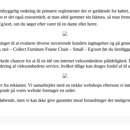
 omhyggelig omkring de primære reglementer der er gældende for købet,
ion er det også essesentielt, at man altid gemmer sin faktura, så man fre
/sort, om du søger efter varer til en dame eller herre.
inger til at evaluere diverse nuværende kunders iagttagelser og på grund
 stol – Collect Furniture Frame Chair – Small – Eg/sort før du færdigg
ede chancer for at få en idé om internet virksomhedens pålidelighed. I 
ing af virksomhedens service, hvilket tillige kan drages fordel af til a
er fra reklamer. Vi samarbejder med en række webshops eftersom vi int
gende på vores website foretager en ordre.
løbende, men vi kan ikke give garantier imod forandringer der muligvis 