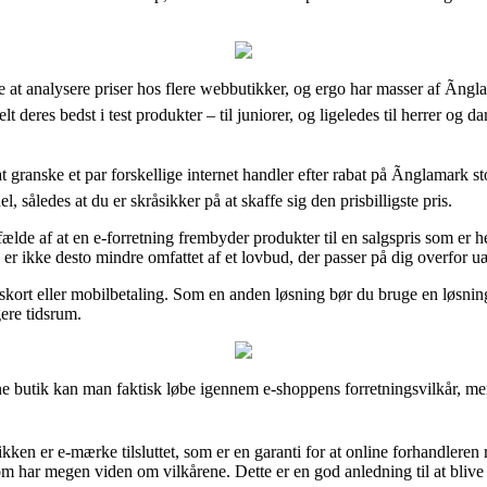
e at analysere priser hos flere webbutikker, og ergo har masser af Ãng
 deres bedst i test produkter – til juniorer, og ligeledes til herrer og 
granske et par forskellige internet handler efter rabat på Ãnglamark s
 således at du er skråsikker på at skaffe sig den prisbilligste pris.
lde af at en e-forretning frembyder produkter til en salgspris som er h
 er ikke desto mindre omfattet af et lovbud, der passer på dig overfor 
ngskort eller mobilbetaling. Som en anden løsning bør du bruge en løsni
gere tidsrum.
e butik kan man faktisk løbe igennem e-shoppens forretningsvilkår, men
en er e-mærke tilsluttet, som er en garanti for at online forhandleren re
 som har megen viden om vilkårene. Dette er en god anledning til at blive