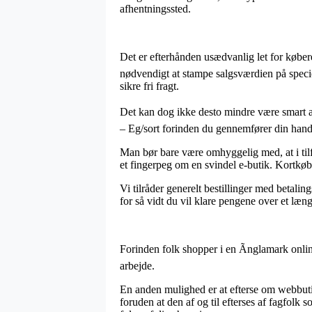
afhentningssted.
Det er efterhånden usædvanlig let for køber
nødvendigt at stampe salgsværdien på specielt
sikre fri fragt.
Det kan dog ikke desto mindre være smart at 
– Eg/sort forinden du gennemfører din handel,
Man bør bare være omhyggelig med, at i tilfæ
et fingerpeg om en svindel e-butik. Kortkøb
Vi tilråder generelt bestillinger med betali
for så vidt du vil klare pengene over et læn
Forinden folk shopper i en Ãnglamark onlin
arbejde.
En anden mulighed er at efterse om webbutikk
foruden at den af og til efterses af fagfolk