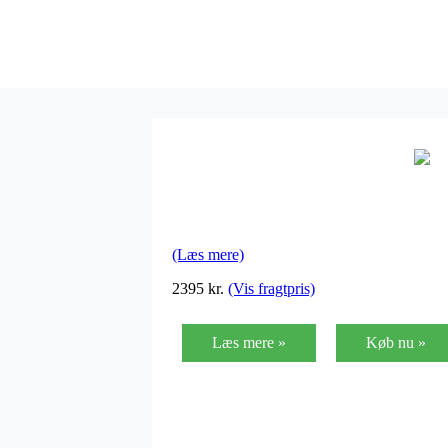
(Læs mere)
2395
kr.
(Vis fragtpris)
Læs mere »
Køb nu »