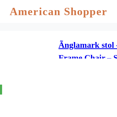
American Shopper
Ãnglamark stol 
Frame Chair – S