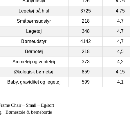
Babyudstyr
126
4,75
Legetøj på hjul
3725
4,75
Småbørnsudstyr
218
4,7
Legetøj
348
4,7
Børneudstyr
4142
4,7
Børnetøj
218
4,5
Ammetøj og ventetøj
373
4,2
Økologisk børnetøj
859
4,15
Baby, graviditet og legetøj
599
4,1
Frame Chair – Small – Eg/sort
g || Børnestole & børneborde