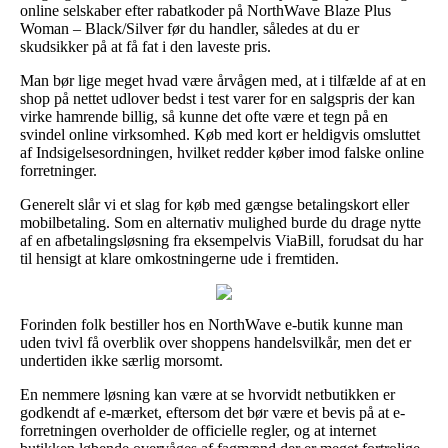
online selskaber efter rabatkoder på NorthWave Blaze Plus
Woman – Black/Silver før du handler, således at du er
skudsikker på at få fat i den laveste pris.
Man bør lige meget hvad være årvågen med, at i tilfælde af at en
shop på nettet udlover bedst i test varer for en salgspris der kan
virke hamrende billig, så kunne det ofte være et tegn på en
svindel online virksomhed. Køb med kort er heldigvis omsluttet
af Indsigelsesordningen, hvilket redder køber imod falske online
forretninger.
Generelt slår vi et slag for køb med gængse betalingskort eller
mobilbetaling. Som en alternativ mulighed burde du drage nytte
af en afbetalingsløsning fra eksempelvis ViaBill, forudsat du har
til hensigt at klare omkostningerne ude i fremtiden.
Forinden folk bestiller hos en NorthWave e-butik kunne man
uden tvivl få overblik over shoppens handelsvilkår, men det er
undertiden ikke særlig morsomt.
En nemmere løsning kan være at se hvorvidt netbutikken er
godkendt af e-mærket, eftersom det bør være et bevis på at e-
forretningen overholder de officielle regler, og at internet