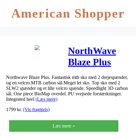
American Shopper
NorthWave
Blaze Plus
Woman –
Northwave Blaze Plus. Fantastisk mtb sko med 2 drejespænder,
Black/Silver
og en velcro.MTB carbon sål.Meget let sko. Top sko med 2
SLW2 spænder og et lille velcro spænde. Speedlight 3D carbon
sål. One piece BioMap overdel. PU svejsede forstærkninger.
Integrated heel
(Læs mere)
1799
kr.
(Vis fragtpris)
Læs mere »