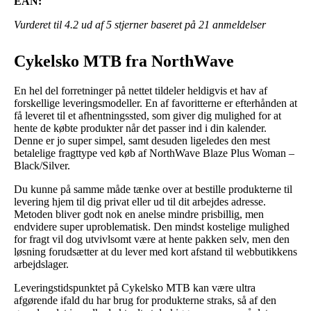
EAN:
Vurderet til
4.2
ud af 5 stjerner baseret på
21
anmeldelser
Cykelsko MTB fra NorthWave
En hel del forretninger på nettet tildeler heldigvis et hav af
forskellige leveringsmodeller. En af favoritterne er efterhånden at
få leveret til et afhentningssted, som giver dig mulighed for at
hente de købte produkter når det passer ind i din kalender.
Denne er jo super simpel, samt desuden ligeledes den mest
betalelige fragttype ved køb af NorthWave Blaze Plus Woman –
Black/Silver.
Du kunne på samme måde tænke over at bestille produkterne til
levering hjem til dig privat eller ud til dit arbejdes adresse.
Metoden bliver godt nok en anelse mindre prisbillig, men
endvidere super uproblematisk. Den mindst kostelige mulighed
for fragt vil dog utvivlsomt være at hente pakken selv, men den
løsning forudsætter at du lever med kort afstand til webbutikkens
arbejdslager.
Leveringstidspunktet på Cykelsko MTB kan være ultra
afgørende ifald du har brug for produkterne straks, så af den