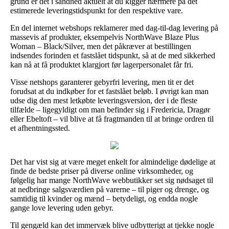
grund er det i sandhed aktuelt at du kigger nærmere på det
estimerede leveringstidspunkt for den respektive vare.
En del internet webshops reklamerer med dag-til-dag levering på
massevis af produkter, eksempelvis NorthWave Blaze Plus
Woman – Black/Silver, men det påkræver at bestillingen
indsendes forinden et fastslået tidspunkt, så at de med sikkerhed
kan nå at få produktet klargjort før lagerpersonalet får fri.
Visse netshops garanterer gebyrfri levering, men tit er det
forudsat at du indkøber for et fastslået beløb. I øvrigt kan man
udse dig den mest letkøbte leveringsversion, der i de fleste
tilfælde – ligegyldigt om man befinder sig i Fredericia, Dragør
eller Ebeltoft – vil blive at få fragtmanden til at bringe ordren til
et afhentningssted.
Det har vist sig at være meget enkelt for almindelige dødelige at
finde de bedste priser på diverse online virksomheder, og
følgelig har mange NorthWave webbutikker set sig nødsaget til
at nedbringe salgsværdien på varerne – til piger og drenge, og
samtidig til kvinder og mænd – betydeligt, og endda nogle
gange love levering uden gebyr.
Til gengæld kan det immervæk blive udbytterigt at tjekke nogle