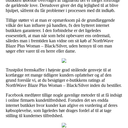
butikken løbende overvåges af fagmænd der er meget fortrolige
de gældende love. Derudover giver det dig lejlighed til at blive
hjulpet, såfremt du får problemer i processen med dit indkøb.
Tillige støtter vi at man er opmærksom på de grundlæggende
vilkår der kan influere på handlen, fx den bytteret internet
butikken garanterer. I den forbindelse er det ligeledes
essesentielt, at man når som helst opbevarer ens ordremail,
således man i fremtiden kan vidne om sit køb af NorthWave
Blaze Plus Woman – Black/Silver, uden hensyn til om man
søger efter varer til en herre eller dame.
Trustpilot fremskaffer i højeste grad strålende genveje til at
kortlægge ret mange tidligere kunders opfattelser og af den
grund foreslår vi, at du besigtiger e-butikkens ratings af
NorthWave Blaze Plus Woman – Black/Silver inden du bestiller.
Facebook medfører tillige nogle gavnlige metoder til at få indsigt
i online firmaets kundetilfredshed. Foruden det ses endda
internet butikker hvor kunder kan afgive en vurdering af deres
købsoplevelse, som ligeledes bør drages fordel af til at tage
stilling til kundernes tilfredshed.