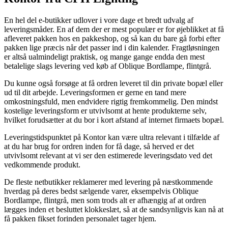
En hel del e-butikker udlover i vore dage et bredt udvalg af
leveringsmåder. En af dem der er mest populær er for øjeblikket at få
afleveret pakken hos en pakkeshop, og så kan du bare gå forbi efter
pakken lige præcis når det passer ind i din kalender. Fragtløsningen
er altså ualmindeligt praktisk, og mange gange endda den mest
betalelige slags levering ved køb af Oblique Bordlampe, flintgrå.
Du kunne også forsøge at få ordren leveret til din private bopæl eller
ud til dit arbejde. Leveringsformen er gerne en tand mere
omkostningsfuld, men endvidere rigtig fremkommelig. Den mindst
kostelige leveringsform er utvivlsomt at hente produkterne selv,
hvilket forudsætter at du bor i kort afstand af internet firmaets bopæl.
Leveringstidspunktet på Kontor kan være ultra relevant i tilfælde af
at du har brug for ordren inden for få dage, så herved er det
utvivlsomt relevant at vi ser den estimerede leveringsdato ved det
vedkommende produkt.
De fleste netbutikker reklamerer med levering på næstkommende
hverdag på deres bedst sælgende varer, eksempelvis Oblique
Bordlampe, flintgrå, men som trods alt er afhængig af at ordren
lægges inden et besluttet klokkeslæt, så at de sandsynligvis kan nå at
få pakken fikset forinden personalet tager hjem.