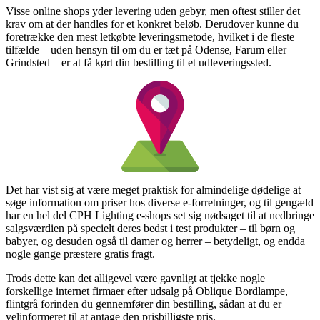
Visse online shops yder levering uden gebyr, men oftest stiller det
krav om at der handles for et konkret beløb. Derudover kunne du
foretrække den mest letkøbte leveringsmetode, hvilket i de fleste
tilfælde – uden hensyn til om du er tæt på Odense, Farum eller
Grindsted – er at få kørt din bestilling til et udleveringssted.
Det har vist sig at være meget praktisk for almindelige dødelige at
søge information om priser hos diverse e-forretninger, og til gengæld
har en hel del CPH Lighting e-shops set sig nødsaget til at nedbringe
salgsværdien på specielt deres bedst i test produkter – til børn og
babyer, og desuden også til damer og herrer – betydeligt, og endda
nogle gange præstere gratis fragt.
Trods dette kan det alligevel være gavnligt at tjekke nogle
forskellige internet firmaer efter udsalg på Oblique Bordlampe,
flintgrå forinden du gennemfører din bestilling, sådan at du er
velinformeret til at antage den prisbilligste pris.