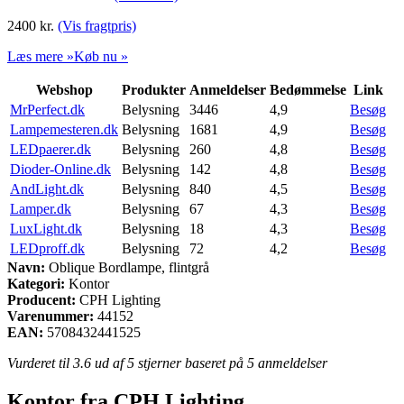
2400
kr.
(Vis fragtpris)
Læs mere »
Køb nu »
Webshop
Produkter
Anmeldelser
Bedømmelse
Link
MrPerfect.dk
Belysning
3446
4,9
Besøg
Lampemesteren.dk
Belysning
1681
4,9
Besøg
LEDpaerer.dk
Belysning
260
4,8
Besøg
Dioder-Online.dk
Belysning
142
4,8
Besøg
AndLight.dk
Belysning
840
4,5
Besøg
Lamper.dk
Belysning
67
4,3
Besøg
LuxLight.dk
Belysning
18
4,3
Besøg
LEDproff.dk
Belysning
72
4,2
Besøg
Navn:
Oblique Bordlampe, flintgrå
Kategori:
Kontor
Producent:
CPH Lighting
Varenummer:
44152
EAN:
5708432441525
Vurderet til
3.6
ud af 5 stjerner baseret på
5
anmeldelser
Kontor fra CPH Lighting