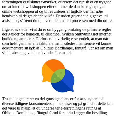
forretningen er tilsluttet e-mærket, eftersom det typisk er en tryghed
om at internet webshoppen efterkommer de danske regler, og at
online webshoppen af og til revurderes af fagfolk der har nøje
kendskab til de gældende vilkår. Desuden giver det dig genvej til
assistance, såfremt du oplever dilemmaer i processen med din ordre.
Ligeledes støtter vi at du er omhyggelig omkring de primære regler
der gælder for handlen, til eksempel hvilken ombytningsret internet
butikken garanterer. Derfor er det virkelig essesentielt, at man når
som helst gemmer ens faktura e-mail, således man senere vil kunne
dokumentere sit køb af Oblique Bordlampe, flintgrå, uanset om man
skal købe en gave til en kvinde eller mand.
Trustpilot genererer en del gunstige chancer for at se nøjere på
diverse tidligere konsumenters anmeldelser og på grund af dette kan
det være til hjælp, at du undersøger e-forretningens ratings af
Oblique Bordlampe, flintgrå forud for at du lægger din bestilling.