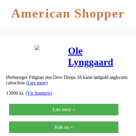
American Shopper
Ole
Lynggaard
Ørehænger
Ørehænger Filigran stor Dew Drops 18 karat rødguld røgkvarts
Filigran stor
cabochon
(Læs mere)
Dew Drops 18
13900
kr.
(Vis fragtpris)
karat rødguld
Læs mere »
røgkvarts
cabochon
Køb nu »