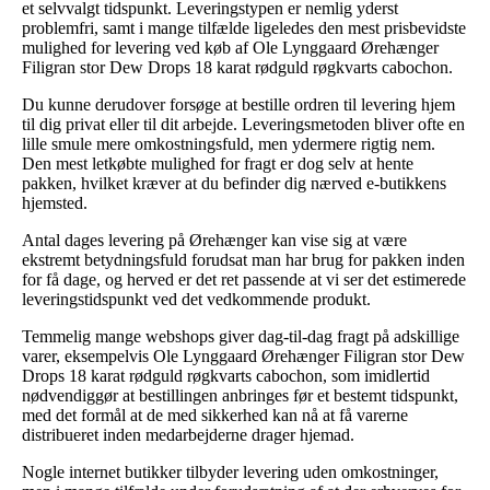
et selvvalgt tidspunkt. Leveringstypen er nemlig yderst
problemfri, samt i mange tilfælde ligeledes den mest prisbevidste
mulighed for levering ved køb af Ole Lynggaard Ørehænger
Filigran stor Dew Drops 18 karat rødguld røgkvarts cabochon.
Du kunne derudover forsøge at bestille ordren til levering hjem
til dig privat eller til dit arbejde. Leveringsmetoden bliver ofte en
lille smule mere omkostningsfuld, men ydermere rigtig nem.
Den mest letkøbte mulighed for fragt er dog selv at hente
pakken, hvilket kræver at du befinder dig nærved e-butikkens
hjemsted.
Antal dages levering på Ørehænger kan vise sig at være
ekstremt betydningsfuld forudsat man har brug for pakken inden
for få dage, og herved er det ret passende at vi ser det estimerede
leveringstidspunkt ved det vedkommende produkt.
Temmelig mange webshops giver dag-til-dag fragt på adskillige
varer, eksempelvis Ole Lynggaard Ørehænger Filigran stor Dew
Drops 18 karat rødguld røgkvarts cabochon, som imidlertid
nødvendiggør at bestillingen anbringes før et bestemt tidspunkt,
med det formål at de med sikkerhed kan nå at få varerne
distribueret inden medarbejderne drager hjemad.
Nogle internet butikker tilbyder levering uden omkostninger,