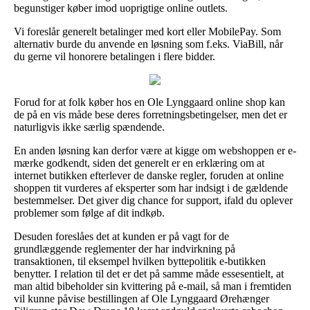
begunstiger køber imod uoprigtige online outlets.
Vi foreslår generelt betalinger med kort eller MobilePay. Som
alternativ burde du anvende en løsning som f.eks. ViaBill, når
du gerne vil honorere betalingen i flere bidder.
Forud for at folk køber hos en Ole Lynggaard online shop kan
de på en vis måde bese deres forretningsbetingelser, men det er
naturligvis ikke særlig spændende.
En anden løsning kan derfor være at kigge om webshoppen er e-
mærke godkendt, siden det generelt er en erklæring om at
internet butikken efterlever de danske regler, foruden at online
shoppen tit vurderes af eksperter som har indsigt i de gældende
bestemmelser. Det giver dig chance for support, ifald du oplever
problemer som følge af dit indkøb.
Desuden foreslåes det at kunden er på vagt for de
grundlæggende reglementer der har indvirkning på
transaktionen, til eksempel hvilken byttepolitik e-butikken
benytter. I relation til det er det på samme måde essesentielt, at
man altid bibeholder sin kvittering på e-mail, så man i fremtiden
vil kunne påvise bestillingen af Ole Lynggaard Ørehænger