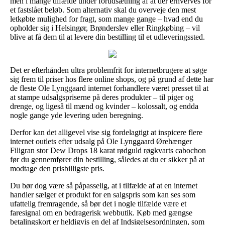
men i mange tilfælde under forudsætning af at der erhverves for
et fastslået beløb. Som alternativ skal du overveje den mest
letkøbte mulighed for fragt, som mange gange – hvad end du
opholder sig i Helsingør, Brønderslev eller Ringkøbing – vil
blive at få dem til at levere din bestilling til et udleveringssted.
Det er efterhånden ultra problemfrit for internetbrugere at søge
sig frem til priser hos flere online shops, og på grund af dette har
de fleste Ole Lynggaard internet forhandlere været presset til at
at stampe udsalgspriserne på deres produkter – til piger og
drenge, og ligeså til mænd og kvinder – kolossalt, og endda
nogle gange yde levering uden beregning.
Derfor kan det alligevel vise sig fordelagtigt at inspicere flere
internet outlets efter udsalg på Ole Lynggaard Ørehænger
Filigran stor Dew Drops 18 karat rødguld røgkvarts cabochon
før du gennemfører din bestilling, således at du er sikker på at
modtage den prisbilligste pris.
Du bør dog være så påpasselig, at i tilfælde af at en internet
handler sælger et produkt for en salgspris som kan ses som
ufattelig fremragende, så bør det i nogle tilfælde være et
faresignal om en bedragerisk webbutik. Køb med gængse
betalingskort er heldigvis en del af Indsigelsesordningen, som