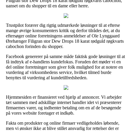
Filigran stor Dew Drops 18 karat rødguld røgkvarts cabochon,
uanset om du shopper til en dame eller herre.
Trustpilot forærer dig rigtig udmærkede løsninger til at efterse
mange øvrige konsumenters kritik og derfor tilrådes det, at du
eftersøger online forretningens anmeldelser af Ole Lynggaard
Ørehænger Filigran stor Dew Drops 18 karat rødguld røgkvarts
cabochon forinden du shopper.
Facebook genererer på samme måde faktisk gode løsninger til at
få indtryk af e-handlens kundefokus. Foruden det møder vi en
del online forretninger som giver folk mulighed for at notere en
vurdering af virksomhedens service, hvilket tilmed burde
benyttes til vurdering af kundetilfredsheden.
Hjemmesiden er finansieret ved hjælp af annoncer. Vi arbejder
tæt sammen med adskillige internet handler idet vi præsenterer
firmaernes varer, og indhenter betaling om en af de besøgende
på vores website foretager et indkøb.
Fakta om produkter og online firmaer vedligeholdes løbende,
men vi ønsker ikke at blive stillet ansvarlig for rettelser der er