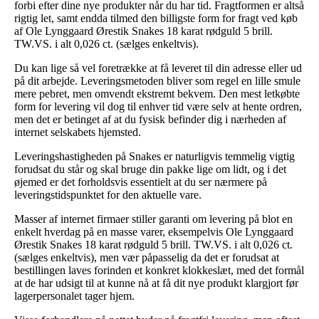
forbi efter dine nye produkter når du har tid. Fragtformen er altså
rigtig let, samt endda tilmed den billigste form for fragt ved køb
af Ole Lynggaard Ørestik Snakes 18 karat rødguld 5 brill.
TW.VS. i alt 0,026 ct. (sælges enkeltvis).
Du kan lige så vel foretrække at få leveret til din adresse eller ud
på dit arbejde. Leveringsmetoden bliver som regel en lille smule
mere pebret, men omvendt ekstremt bekvem. Den mest letkøbte
form for levering vil dog til enhver tid være selv at hente ordren,
men det er betinget af at du fysisk befinder dig i nærheden af
internet selskabets hjemsted.
Leveringshastigheden på Snakes er naturligvis temmelig vigtig
forudsat du står og skal bruge din pakke lige om lidt, og i det
øjemed er det forholdsvis essentielt at du ser nærmere på
leveringstidspunktet for den aktuelle vare.
Masser af internet firmaer stiller garanti om levering på blot en
enkelt hverdag på en masse varer, eksempelvis Ole Lynggaard
Ørestik Snakes 18 karat rødguld 5 brill. TW.VS. i alt 0,026 ct.
(sælges enkeltvis), men vær påpasselig da det er forudsat at
bestillingen laves forinden et konkret klokkeslæt, med det formål
at de har udsigt til at kunne nå at få dit nye produkt klargjort før
lagerpersonalet tager hjem.