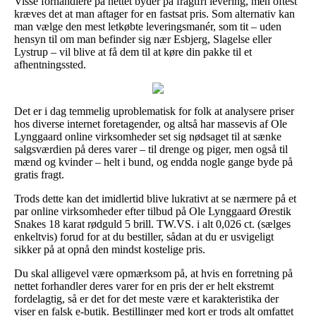
Visse forhandlere på nettet byder på fragtfri levering, men oftest
kræves det at man aftager for en fastsat pris. Som alternativ kan
man vælge den mest letkøbte leveringsmanér, som tit – uden
hensyn til om man befinder sig nær Esbjerg, Slagelse eller
Lystrup – vil blive at få dem til at køre din pakke til et
afhentningssted.
Det er i dag temmelig uproblematisk for folk at analysere priser
hos diverse internet foretagender, og altså har massevis af Ole
Lynggaard online virksomheder set sig nødsaget til at sænke
salgsværdien på deres varer – til drenge og piger, men også til
mænd og kvinder – helt i bund, og endda nogle gange byde på
gratis fragt.
Trods dette kan det imidlertid blive lukrativt at se nærmere på et
par online virksomheder efter tilbud på Ole Lynggaard Ørestik
Snakes 18 karat rødguld 5 brill. TW.VS. i alt 0,026 ct. (sælges
enkeltvis) forud for at du bestiller, sådan at du er usvigeligt
sikker på at opnå den mindst kostelige pris.
Du skal alligevel være opmærksom på, at hvis en forretning på
nettet forhandler deres varer for en pris der er helt ekstremt
fordelagtig, så er det for det meste være et karakteristika der
viser en falsk e-butik. Bestillinger med kort er trods alt omfattet