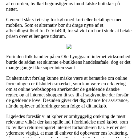
af en orden, hvilket begunstiger os imod falske butikker på
nettet.
Generelt slår vi et slag for køb med kort eller betalinger med
mobilen. Som et alternativ bør du drage nytte af et
afbetalingstilbud fra fx ViaBill, for så vidt du har i sinde at betale
prisen over et længere tidsrum.
Forinden folk handler på en Ole Lynggaard internet virksomhed
burde de sådan set skimme e-butikkens handelsaftale, dog er det
mange gange ikke super interessant.
Et alternativt forslag kunne måske være at bemærke om online
forretningen er tilsluttet e-mærket, som kan være en erklæring
om at online webshoppen anerkender de gældende danske
regler, og at internet shoppen tit ses til af sagkyndige der forstår
de gældende love. Desuden giver det dig chance for assistance,
når du oplever udfordringer som følge af dit indkøb.
Ligeledes foreslår vi at køber er omhyggelig omkring de mest
relevante vilkår der kan spille ind i forbindelse med købet, som
fx hvilken returneringsret internet forhandleren har. Her er det
ydermere vigtigt, at man til enhver tid opbevarer ens kvittering,