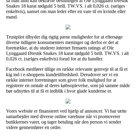
så man altid kan bekræfte bestillingen af Ole Lynggaard Ørestik
Snakes 18 karat rødguld 5 brill. TW.VS. i alt 0,026 ct. (sælges
enkeltvis), uanset om man leder efter en vare til en kvinde eller
mand.
Trustpilot tilbyder dig rigtig pæne muligheder for at eftersøge
diverse tidligere konsumenters meninger og derfor er det at
foretrække, at du studerer internet firmaets ratings af Ole
Lynggaard Ørestik Snakes 18 karat rødguld 5 brill. TW.VS. i alt
0,026 ct. (sælges enkeltvis) forud for at du handler.
Facebook medfører tillige en række relevante genveje til at få et
kig ind i e-shoppens kundetilfredshed. Derudover ser vi en
række internet forretninger som giver folk mulighed for at
registrere en omtale af deres købsoplevelse, som på samme måde
bør udnyttes til at få et indblik i hvor glade kunderne er.
Vores website er finansieret ved hjælp af annoncer. Vi har tætte
samarbejder med diverse online varehuse når vi promoverer
butikkernes varer, og tager betaling når den person vi sender
videre gennemfører en ordre.