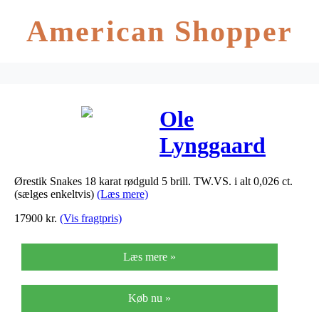
American Shopper
Ole
Lynggaard
Ørestik
Ørestik Snakes 18 karat rødguld 5 brill. TW.VS. i alt 0,026 ct.
Snakes 18
(sælges enkeltvis)
(Læs mere)
karat rødguld
17900
kr.
(Vis fragtpris)
5 brill.
Læs mere »
TW.VS. i alt
0,026 ct.
Køb nu »