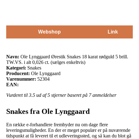
(sælges
enkeltvis)
Webshop
Link
Navn:
Ole Lynggaard Ørestik Snakes 18 karat rødguld 5 brill.
TW.VS. i alt 0,026 ct. (sælges enkeltvis)
Kategori:
Snakes
Producent:
Ole Lynggaard
Varenummer:
52304
EAN:
Vurderet til
3.5
ud af 5 stjerner baseret på
7
anmeldelser
Snakes fra Ole Lynggaard
En række e-forhandlere frembyder nu om dage flere
leveringsmuligheder. En der er meget populær er på nuværende
tidspunkt at få leveret til et udleveringssted, og så kan du blot gå