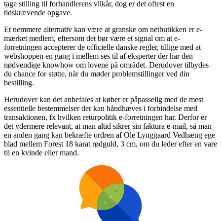
tage stilling til forhandlerens vilkår, dog er det oftest en
tidskrævende opgave.
Et nemmere alternativ kan være at granske om netbutikken er e-
mærket medlem, eftersom det bør være et signal om at e-
forretningen accepterer de officielle danske regler, tillige med at
webshoppen en gang i mellem ses til af eksperter der har den
nødvendige knowhow om lovene på området. Derudover tilbydes
du chance for støtte, når du møder problemstillinger ved din
bestilling.
Herudover kan det anbefales at køber er påpasselig med de mest
essentielle bestemmelser der kan håndhæves i forbindelse med
transaktionen, fx hvilken returpolitik e-forretningen har. Derfor er
det ydermere relevant, at man altid sikrer sin faktura e-mail, så man
en anden gang kan bekræfte ordren af Ole Lynggaard Vedhæng ege
blad mellem Forest 18 karat rødguld, 3 cm, om du leder efter en vare
til en kvinde eller mand.