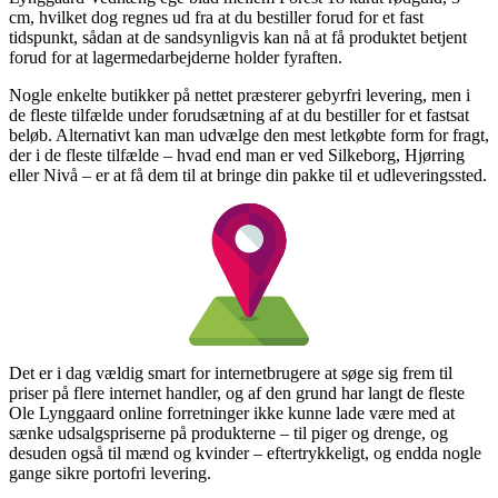
cm, hvilket dog regnes ud fra at du bestiller forud for et fast
tidspunkt, sådan at de sandsynligvis kan nå at få produktet betjent
forud for at lagermedarbejderne holder fyraften.
Nogle enkelte butikker på nettet præsterer gebyrfri levering, men i
de fleste tilfælde under forudsætning af at du bestiller for et fastsat
beløb. Alternativt kan man udvælge den mest letkøbte form for fragt,
der i de fleste tilfælde – hvad end man er ved Silkeborg, Hjørring
eller Nivå – er at få dem til at bringe din pakke til et udleveringssted.
Det er i dag vældig smart for internetbrugere at søge sig frem til
priser på flere internet handler, og af den grund har langt de fleste
Ole Lynggaard online forretninger ikke kunne lade være med at
sænke udsalgspriserne på produkterne – til piger og drenge, og
desuden også til mænd og kvinder – eftertrykkeligt, og endda nogle
gange sikre portofri levering.