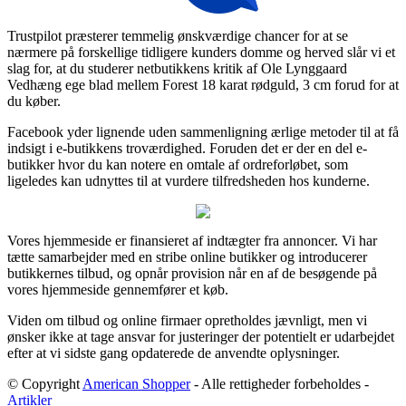
Trustpilot præsterer temmelig ønskværdige chancer for at se
nærmere på forskellige tidligere kunders domme og herved slår vi et
slag for, at du studerer netbutikkens kritik af Ole Lynggaard
Vedhæng ege blad mellem Forest 18 karat rødguld, 3 cm forud for at
du køber.
Facebook yder lignende uden sammenligning ærlige metoder til at få
indsigt i e-butikkens troværdighed. Foruden det er der en del e-
butikker hvor du kan notere en omtale af ordreforløbet, som
ligeledes kan udnyttes til at vurdere tilfredsheden hos kunderne.
Vores hjemmeside er finansieret af indtægter fra annoncer. Vi har
tætte samarbejder med en stribe online butikker og introducerer
butikkernes tilbud, og opnår provision når en af de besøgende på
vores hjemmeside gennemfører et køb.
Viden om tilbud og online firmaer opretholdes jævnligt, men vi
ønsker ikke at tage ansvar for justeringer der potentielt er udarbejdet
efter at vi sidste gang opdaterede de anvendte oplysninger.
© Copyright
American Shopper
- Alle rettigheder forbeholdes -
Artikler