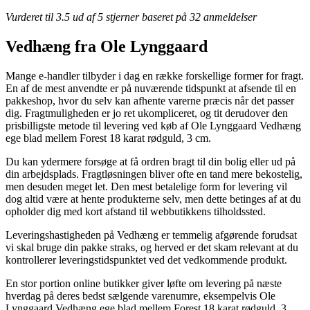
Vurderet til
3.5
ud af 5 stjerner baseret på
32
anmeldelser
Vedhæng fra Ole Lynggaard
Mange e-handler tilbyder i dag en række forskellige former for fragt.
En af de mest anvendte er på nuværende tidspunkt at afsende til en
pakkeshop, hvor du selv kan afhente varerne præcis når det passer
dig. Fragtmuligheden er jo ret ukompliceret, og tit derudover den
prisbilligste metode til levering ved køb af Ole Lynggaard Vedhæng
ege blad mellem Forest 18 karat rødguld, 3 cm.
Du kan ydermere forsøge at få ordren bragt til din bolig eller ud på
din arbejdsplads. Fragtløsningen bliver ofte en tand mere bekostelig,
men desuden meget let. Den mest betalelige form for levering vil
dog altid være at hente produkterne selv, men dette betinges af at du
opholder dig med kort afstand til webbutikkens tilholdssted.
Leveringshastigheden på Vedhæng er temmelig afgørende forudsat
vi skal bruge din pakke straks, og herved er det skam relevant at du
kontrollerer leveringstidspunktet ved det vedkommende produkt.
En stor portion online butikker giver løfte om levering på næste
hverdag på deres bedst sælgende varenumre, eksempelvis Ole
Lynggaard Vedhæng ege blad mellem Forest 18 karat rødguld, 3