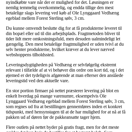
nyindkøbte vare når der er mulighed for det. Løsningen er
nemlig temmelig overkommelig, og endda tillige den mest
betalelige slags levering ved køb af Ole Lynggaard Vedhæng
egeblad mellem Forest Sterling sølv, 3 cm.
Du kunne omvendt beslutte dig for at få produkterne leveret til
din bopæl eller ud til din arbejdsplads. Fragtmetoden bliver til
tider lidt mere omkostningsfuld, men desuden ualmindeligt let
gængelig. Den mest betalelige fragtmulighed er uden tvivl at du
selv henter produkterne, hvilket kræver at du lever nærved
webshoppens tilholdssted.
Leveringsdygtigheden på Vedhæng er selvfølgelig ekstremt
relevant i tilfælde af at vi behøver din ordre om kort tid, og i det
øjemed er det tydeligvis afgørende at man efterser den anslåede
leveringstid ved den aktuelle vare.
En stor portion firmaer på nettet præsterer levering på blot en
enkelt hverdag på mange varenumre, eksempelvis Ole
Lynggaard Vedhæng egeblad mellem Forest Sterling sølv, 3 cm,
som regnes ud fra at bestillingen gennemføres inden et konkret
tidspunkt, med hensynstagen til at de har mulighed for at nå at få
pakken ud af døren før de pakkeansatte tager hjem.
Flere outlets på nettet byder på gratis fragt, men for det meste