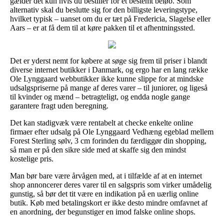
gælder det kun hvis du bestiller for et bestemt beløb. Som
alternativ skal du beslutte sig for den billigste leveringstype,
hvilket typisk – uanset om du er tæt på Fredericia, Slagelse eller
Aars – er at få dem til at køre pakken til et afhentningssted.
Det er yderst nemt for købere at søge sig frem til priser i blandt
diverse internet butikker i Danmark, og ergo har en lang række
Ole Lynggaard webbutikker ikke kunne slippe for at mindske
udsalgspriserne på mange af deres varer – til juniorer, og ligeså
til kvinder og mænd – betragteligt, og endda nogle gange
garantere fragt uden beregning.
Det kan stadigvæk være rentabelt at checke enkelte online
firmaer efter udsalg på Ole Lynggaard Vedhæng egeblad mellem
Forest Sterling sølv, 3 cm forinden du færdiggør din shopping,
så man er på den sikre side med at skaffe sig den mindst
kostelige pris.
Man bør bare være årvågen med, at i tilfælde af at en internet
shop annoncerer deres varer til en salgspris som virker umådelig
gunstig, så bør det tit være en indikation på en uærlig online
butik. Køb med betalingskort er ikke desto mindre omfavnet af
en anordning, der begunstiger en imod falske online shops.