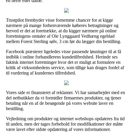
en herre eller dame.
Trustpilot frembyder visse fornemme chancer for at kigge
nærmere på mange forhenværende køberes betragtninger og
herved er det at foretrække, at du kigger nærmere på online
forretningens omtaler af Ole Lynggaard Vedhæng egeblad
mellem Forest Sterling sølv, 3 cm før du lægger din bestilling.
Facebook præsterer ligeledes visse passende løsninger til at få
indblik i online forhandlerens kundetilfredshed. Herinde ses
faktisk internet forretninger hvor det er muligt at formulere en
kritik af virksomhedens service, som tillige kan drages fordel af
til vurdering af kundernes tilfredshed.
Vores side er finansieret af reklamer. Vi har samarbejder med en
del netbutikker da vi formidler firmaernes produkter, og tjener
betaling når en af de besøgende på vores website laver en
bestilling.
Vejledning om produkter og internet webshops opdateres fra tid
til anden, men der tages forbehold for modifikationer der måtte
være lavet efter sidste opdatering af vores informationer.