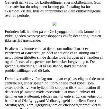
Generelt går vi ind for kortbestillinger eller mobilbetaling. Som
alternativ bør du udnytte en løsning på afbetaling fra for
eksempel ViaBill, hvis du foretrækker at klare omkostningerne
over en periode.
Forinden folk handler på en Ole Lynggaard e-butik kunne de i
virkeligheden overveje webshoppens vilkår, det er dog i reglen
ikke særlig spændende.
Et alternativ kunne være at tjekke om online firmaet er
verificeret af e-mærket, grundet at det ofte er en sikring om at
netbutikken tilslutter sig de danske love, foruden at e-handlen af
og til efterses af eksperter som behersker lovgivningen. Det
giver dig anledning til at få assistance, ifald du møder
problemstillinger ved dit køb.
Derudover stiller vi forslag om at man er påpasselig med de mest
centrale regler der spiller ind i forbindelse med købet, som
eksempelvis hvilken byttepolitik shoppen tilsikrer. I relation til
det er det på samme måde essesentielt, at man til enhver tid
gemmer ens kvittering, således man til enhver tid kan vidne om
handlen af Ole Lynggaard Vedhæng egeblad mellem Forest
Sterling sølv, 3 cm, ligegyldigt om du efterspørger produkter til