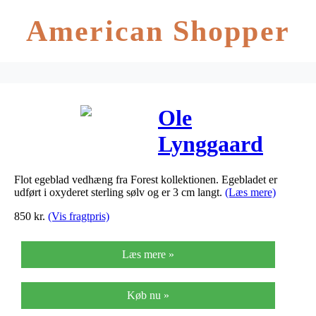
American Shopper
Ole
Lynggaard
Vedhæng
Flot egeblad vedhæng fra Forest kollektionen. Egebladet er
egeblad
udført i oxyderet sterling sølv og er 3 cm langt.
(Læs mere)
mellem Forest
850
kr.
(Vis fragtpris)
Sterling sølv, 3
Læs mere »
cm
Køb nu »