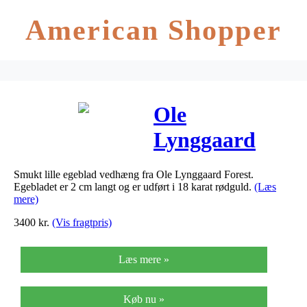
American Shopper
Ole
Lynggaard
Vedhæng lille
Smukt lille egeblad vedhæng fra Ole Lynggaard Forest.
egeblad Forest
Egebladet er 2 cm langt og er udført i 18 karat rødguld.
(Læs
mere)
18 karat
3400
kr.
(Vis fragtpris)
rødguld, 2 cm
Læs mere »
Køb nu »