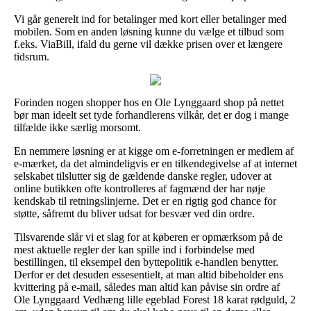
Vi går generelt ind for betalinger med kort eller betalinger med
mobilen. Som en anden løsning kunne du vælge et tilbud som
f.eks. ViaBill, ifald du gerne vil dække prisen over et længere
tidsrum.
Forinden nogen shopper hos en Ole Lynggaard shop på nettet
bør man ideelt set tyde forhandlerens vilkår, det er dog i mange
tilfælde ikke særlig morsomt.
En nemmere løsning er at kigge om e-forretningen er medlem af
e-mærket, da det almindeligvis er en tilkendegivelse af at internet
selskabet tilslutter sig de gældende danske regler, udover at
online butikken ofte kontrolleres af fagmænd der har nøje
kendskab til retningslinjerne. Det er en rigtig god chance for
støtte, såfremt du bliver udsat for besvær ved din ordre.
Tilsvarende slår vi et slag for at køberen er opmærksom på de
mest aktuelle regler der kan spille ind i forbindelse med
bestillingen, til eksempel den byttepolitik e-handlen benytter.
Derfor er det desuden essesentielt, at man altid bibeholder ens
kvittering på e-mail, således man altid kan påvise sin ordre af
Ole Lynggaard Vedhæng lille egeblad Forest 18 karat rødguld, 2