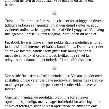
cm, uden hensyn til om du skal købe gave til en dame eller
herre.
Trustpilot frembringer flere solide chancer for at kigge på diverse
tidligere køberes synspunkter og af den grund støtter vi, at du
evaluerer online webshoppens kritik af Ole Lynggaard Vedhæng
lille egeblad Forest 18 karat rødguld, 2 cm inden du handler.
Facebook leverer tillige en lang række stabile muligheder for at
få kendskab til internet selskabets kundefokus. Derudover er der
en række internet handler som giver folk mulighed for at
meddele en kritik af ordreforløbet, hvilket lige så vel kan
udnyttes til at danne dig et indtryk af kundetilfredsheden.
Vores side finansieres af reklameindtægter. Vi samarbejder med
adskillige online varehuse da vi promoverer firmaernes varer, og
modtager provision om de personer vi sender videre laver et
indkøb.
Orientering angående produkter og online forretninger
opretholdes jævnligt, men vi tager forbehold for ændringer der
er blevet foretaget siden vi sidst opdaterede de anvendte data.