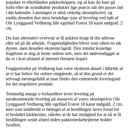
populær er efterhånden pakkeshoppen, og så kan du bare gå
forbi efter de nyindkøbte produkter lige præcis når det passer ind
i din kalender. Løsningen er altså virkelig ukompliceret, og
endda desuden den mest betalelige type af levering ved køb af
Ole Lynggaard Vedhæng lille egeblad Forest 18 karat rødguld, 2
cm.
Du kan alternativt overveje at få pakken bragt til din adresse
eller ud på dit arbejde. Fragtmuligheden bliver som oftest en tak
dyrere, men desuden ekstremt ligetil. Den mindst kostelige
fragtform er dog at hente ordren selv, men det nødvendiggør at
du er i kort afstand af internet firmaets bopæl.
Fragtperioden på Vedhæng kan være ekstremt aktuel i tilfælde af
at vi har behov for ordren omgående, så af den grund er det
selvsagt meningsfuldt at man finder den estimerede leveringstid
for det respektive produkt.
Temmelig mange e-forhandlere lover levering på
næstkommende hverdag på massevis af varer, eksempelvis Ole
Lynggaard Vedhæng lille egeblad Forest 18 karat rødguld, 2 cm,
men som imidlertid er betinget af at bestillingen laves forud for
et besluttet klokkeslæt, således at de har mulighed for at nå at få
bestillingen sendt afsted inden pakkemedarbejderne holder
fyraften.