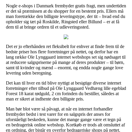
Nogle e-shops i Danmark frembyder gratis fragt, men undertiden
er det så præmissen at du shopper for en bestemt pris. Ellers må
man foretrække den billigste leveringstype, der tit – hvad end du
opholder sig tæt på Roskilde, Ringsted eller Billund – er at få
dem til at bringe ordren til et udleveringssted.
Det er jo efterhånden ret fleksibelt for enhver at finde frem til de
bedste priser hos flere forretninger på nettet, og derfor har en
lang række Ole Lynggaard internet webshops set sig nødsaget til
at reducere salgspriserne på mange af deres produkter – til børn,
samt til kvinder og mænd – enormt, og endda nogle gange love
levering uden beregning.
Det kan til hver en tid blive nyttigt at besigtige diverse internet
forretninger efter tilbud på Ole Lynggaard Vedhæng lille egeblad
Forest 18 karat rødguld, 2 cm forinden du bestiller, således at
man er sikret at indhente den billigste pris.
Man bør blot være så påvagt, at når en internet forhandler
frembyder bedst i test varer for en salgspris der anses for
uforståeligt beskeden, kunne det mange gange være et tegn på
en bedragerisk online webshop. Kortkøb er trods alt omsluttet af
en ordning, der bistår en overfor bedrageriske shops på nettet.