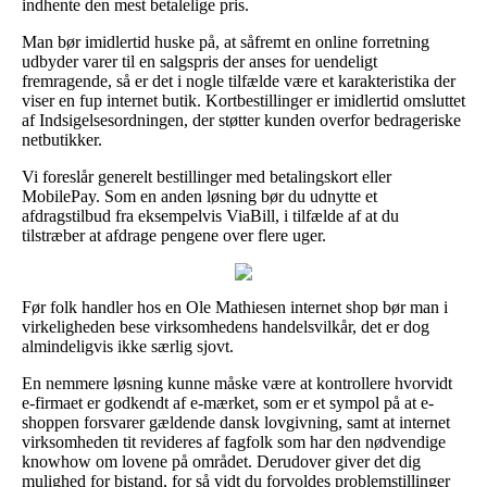
indhente den mest betalelige pris.
Man bør imidlertid huske på, at såfremt en online forretning
udbyder varer til en salgspris der anses for uendeligt
fremragende, så er det i nogle tilfælde være et karakteristika der
viser en fup internet butik. Kortbestillinger er imidlertid omsluttet
af Indsigelsesordningen, der støtter kunden overfor bedrageriske
netbutikker.
Vi foreslår generelt bestillinger med betalingskort eller
MobilePay. Som en anden løsning bør du udnytte et
afdragstilbud fra eksempelvis ViaBill, i tilfælde af at du
tilstræber at afdrage pengene over flere uger.
Før folk handler hos en Ole Mathiesen internet shop bør man i
virkeligheden bese virksomhedens handelsvilkår, det er dog
almindeligvis ikke særlig sjovt.
En nemmere løsning kunne måske være at kontrollere hvorvidt
e-firmaet er godkendt af e-mærket, som er et sympol på at e-
shoppen forsvarer gældende dansk lovgivning, samt at internet
virksomheden tit revideres af fagfolk som har den nødvendige
knowhow om lovene på området. Derudover giver det dig
mulighed for bistand, for så vidt du forvoldes problemstillinger