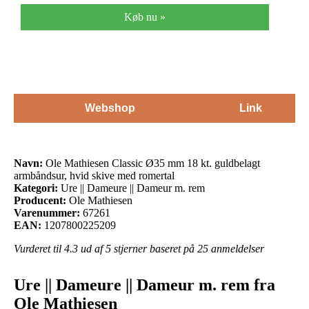
Køb nu »
Webshop
Link
Navn:
Ole Mathiesen Classic Ø35 mm 18 kt. guldbelagt
armbåndsur, hvid skive med romertal
Kategori:
Ure || Dameure || Dameur m. rem
Producent:
Ole Mathiesen
Varenummer:
67261
EAN:
1207800225209
Vurderet til
4.3
ud af 5 stjerner baseret på
25
anmeldelser
Ure || Dameure || Dameur m. rem fra
Ole Mathiesen