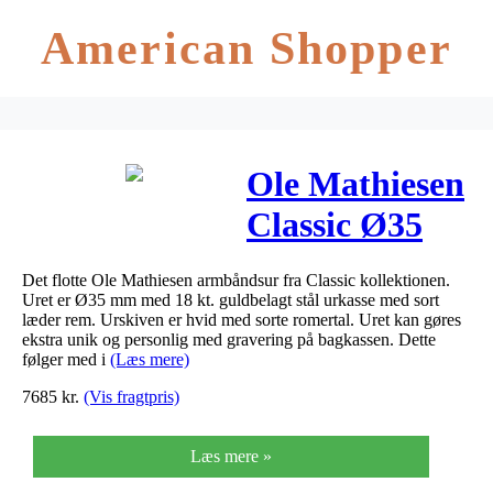
American Shopper
Ole Mathiesen
Classic Ø35
mm 18 kt.
Det flotte Ole Mathiesen armbåndsur fra Classic kollektionen.
guldbelagt
Uret er Ø35 mm med 18 kt. guldbelagt stål urkasse med sort
læder rem. Urskiven er hvid med sorte romertal. Uret kan gøres
armbåndsur,
ekstra unik og personlig med gravering på bagkassen. Dette
følger med i
(Læs mere)
hvid skive
7685
kr.
(Vis fragtpris)
med romertal
Læs mere »