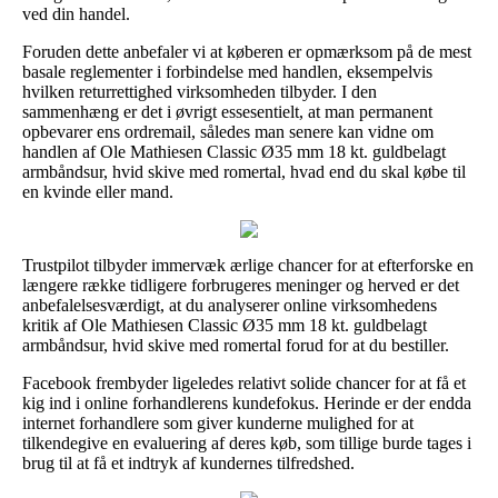
ved din handel.
Foruden dette anbefaler vi at køberen er opmærksom på de mest
basale reglementer i forbindelse med handlen, eksempelvis
hvilken returrettighed virksomheden tilbyder. I den
sammenhæng er det i øvrigt essesentielt, at man permanent
opbevarer ens ordremail, således man senere kan vidne om
handlen af Ole Mathiesen Classic Ø35 mm 18 kt. guldbelagt
armbåndsur, hvid skive med romertal, hvad end du skal købe til
en kvinde eller mand.
Trustpilot tilbyder immervæk ærlige chancer for at efterforske en
længere række tidligere forbrugeres meninger og herved er det
anbefalelsesværdigt, at du analyserer online virksomhedens
kritik af Ole Mathiesen Classic Ø35 mm 18 kt. guldbelagt
armbåndsur, hvid skive med romertal forud for at du bestiller.
Facebook frembyder ligeledes relativt solide chancer for at få et
kig ind i online forhandlerens kundefokus. Herinde er der endda
internet forhandlere som giver kunderne mulighed for at
tilkendegive en evaluering af deres køb, som tillige burde tages i
brug til at få et indtryk af kundernes tilfredshed.