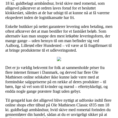
18 kt. guldbelagt armbåndsur, hvid skive med romertal, som
alligevel påkræver at ordren laves forud for et besluttet
klokkeslæt, således at de har udsigt til at kunne nå at få varerne
ekspederet inden de logistikansatte har fri.
Enkelte butikker på nettet garanterer levering uden betaling, men
oftest afkræver det at man bestiller for et fastslået beløb. Som
alternativ kan man snuppe den mest letkøbte leveringsform, der
mange gange – uden hensyn til om man befinder sig ved
Aalborg, Lillerød eller Hundested – vil være at få fragtfirmaet til
at bringe produkterne til et udleveringssted.
Det er jo vældig bekvemt for folk at sammenholde priser fra
flere internet firmaer i Danmark, og derved har flere Ole
Mathiesen online selskaber ikke kunne lade være med at
formindske salgspriserne på en række af deres produkter – til
børn, lige så vel som til kvinder og mænd – eftertrykkeligt, og
endda nogle gange præstere fragt uden gebyr.
Til gengæld kan det alligevel blive nyttigt at udforske indtil flere
online shops efter tilbud på Ole Mathiesen Classic Ø35 mm 18
kt. guldbelagt armbåndsur, hvid skive med romertal forinden du
gennemfører din handel, sådan at du er usvigeligt sikker på at