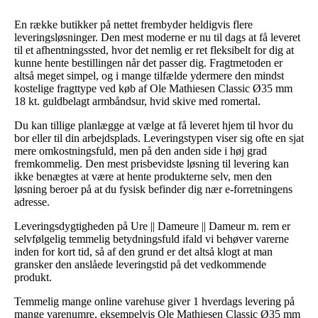
En række butikker på nettet frembyder heldigvis flere
leveringsløsninger. Den mest moderne er nu til dags at få leveret
til et afhentningssted, hvor det nemlig er ret fleksibelt for dig at
kunne hente bestillingen når det passer dig. Fragtmetoden er
altså meget simpel, og i mange tilfælde ydermere den mindst
kostelige fragttype ved køb af Ole Mathiesen Classic Ø35 mm
18 kt. guldbelagt armbåndsur, hvid skive med romertal.
Du kan tillige planlægge at vælge at få leveret hjem til hvor du
bor eller til din arbejdsplads. Leveringstypen viser sig ofte en sjat
mere omkostningsfuld, men på den anden side i høj grad
fremkommelig. Den mest prisbevidste løsning til levering kan
ikke benægtes at være at hente produkterne selv, men den
løsning beroer på at du fysisk befinder dig nær e-forretningens
adresse.
Leveringsdygtigheden på Ure || Dameure || Dameur m. rem er
selvfølgelig temmelig betydningsfuld ifald vi behøver varerne
inden for kort tid, så af den grund er det altså klogt at man
gransker den anslåede leveringstid på det vedkommende
produkt.
Temmelig mange online varehuse giver 1 hverdags levering på
mange varenumre, eksempelvis Ole Mathiesen Classic Ø35 mm