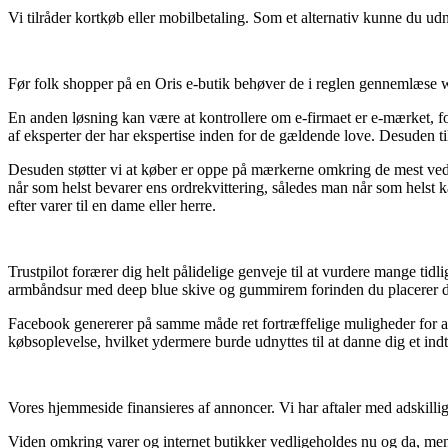
Vi tilråder kortkøb eller mobilbetaling. Som et alternativ kunne du udn
Før folk shopper på en Oris e-butik behøver de i reglen gennemlæse 
En anden løsning kan være at kontrollere om e-firmaet er e-mærket, for
af eksperter der har ekspertise inden for de gældende love. Desuden t
Desuden støtter vi at køber er oppe på mærkerne omkring de mest vedk
når som helst bevarer ens ordrekvittering, således man når som h
efter varer til en dame eller herre.
Trustpilot forærer dig helt pålidelige genveje til at vurdere mange t
armbåndsur med deep blue skive og gummirem forinden du placerer d
Facebook genererer på samme måde ret fortræffelige muligheder for at 
købsoplevelse, hvilket ydermere burde udnyttes til at danne dig et indt
Vores hjemmeside finansieres af annoncer. Vi har aftaler med adskillige
Viden omkring varer og internet butikker vedligeholdes nu og da, men de