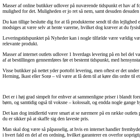
Masser af online butikker udlover på nuværende tidspunkt et hav af f
mulighed for det. Muligheden er jo ret så nem, samt desuden desud
Du kan tillige beslutte dig for at få produkterne sendt til din lejligh
modsiges at være selv at hente varerne, hvilket dog kræver at du fysi
Leveringstidspunktet på Nyheder kan i nogle tilfælde være vældig væsen
relevante produkt.
Masser af internet outlets udlover 1 hverdags levering på en hel 
af at bestillingen gennemføres før et bestemt tidspunkt, med hensynstag
Visse butikker på nettet yder portofri levering, men oftest er det unde
Herning, Ikast eller Sorø – vil være at få dem til at køre din ordre til e
Det er i høj grad simpelt for enhver at sammenligne priser i blandt fors
børn, og samtidig også til voksne – kolossalt, og endda nogle gange by
Det kan dog imidlertid være smart at se nærmere på en række outle
du er sikker på at skaffe sig den laveste pris.
Man skal dog være så påpasselig, at hvis en internet handler frembyde
i hvert fald en del af en ordning, hvilket garanterer en overfor uoprigt