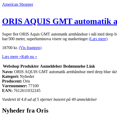
American Shopper
ORIS AQUIS GMT automatik ar
Super flot ORIS Aquis GMT automatik armbåndsur i stål med deep blue 
bar/300 meter, superluminova visere og markeringer
(Læs mere)
18700
kr.
(Vis fragtpris)
Læs mere »
Køb nu »
Webshop
Produkter
Anmeldelser
Bedømmelse
Link
Navn:
ORIS AQUIS GMT automatik armbåndsur med deep blue ski
Kategori:
Nyheder
Producent:
Oris
Varenummer:
77100
EAN:
7612611032245
Vurderet til
4.8
ud af 5 stjerner baseret på
49
anmeldelser
Nyheder fra Oris