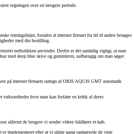
ansiere regningen over en længere periode.
e retningslinjer, foruden at internet firmaet fra tid til anden besøges
igheder med din bestilling.
urret netbutikken anvender. Derfor er det samtidig vigtigt, at man
åndsur med deep blue skive og gummirem, uafhængig om man søger
 klogere på internet firmaets ratings af ORIS AQUIS GMT automatik
t virksomheder hvor man kan forfatte en kritik af deres
orar såfremt de brugere vi sender videre fuldfører et køb.
 er implementeret efter at vi sidste gang opdaterede de viste