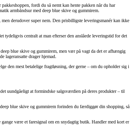
er pakkeshoppen, fordi du så nemt kan hente pakken når du har
omatik armbåndsur med deep blue skive og gummirem.
bret, men derudover super nem. Den prisbilligste leveringsmanér kan ikke
 tydeligvis centralt at man efterser den anslåede leveringstid for det
 deep blue skive og gummirem, men vær på vagt da det er afhængig
n de lageransatte drager hjemad.
ælge den mest betalelige fragtløsning, der gerne – om du opholder sig i
et det uundgåeligt at formindske salgsværdien på deres produkter – til
deep blue skive og gummirem forinden du færdiggør din shopping, så
ge gange være et faresignal om en snydagtig butik. Handler med kort er