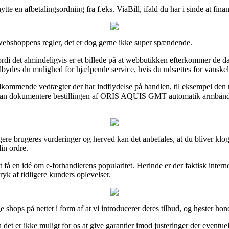
ytte en afbetalingsordning fra f.eks. ViaBill, ifald du har i sinde at fin
webshoppens regler, det er dog gerne ikke super spændende.
di det almindeligvis er et billede på at webbutikken efterkommer de dansk
ilbydes du mulighed for hjælpende service, hvis du udsættes for vanskel
ommende vedtægter der har indflydelse på handlen, til eksempel den ret
elst kan dokumentere bestillingen af ORIS AQUIS GMT automatik armb
idligere brugeres vurderinger og herved kan det anbefales, at du bliver
in ordre.
få en idé om e-forhandlerens popularitet. Herinde er der faktisk interne
ryk af tidligere kunders oplevelser.
 shops på nettet i form af at vi introducerer deres tilbud, og høster hon
t er ikke muligt for os at give garantier imod justeringer der eventuelt