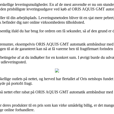
orskellige leveringsmuligheder. En af de mest anvendte er nu om stund
en den prisbilligste leveringsudgave ved køb af ORIS AQUIS GMT aut
ed eller til din arbejdsplads. Leveringsmetoden bliver tit en sjat mere pe
sk befinder dig nær online virksomhedens tilholdssted.
tlig ifald du har brug for ordren om få sekunder, så af den grund er det
del varenumre, eksempelvis ORIS AQUIS GMT automatik armbåndsur med
en til at de garanteret kan nå at få varerne hen til fragtfirmaet forinde
r betingelse af at du indkøber for en konkret sum. I øvrigt burde du udv
t udleveringssted.
kellige outlets på nettet, og herved har flertallet af Oris netshops fund
de på portofri fragt.
ts på nettet efter rabat på ORIS AQUIS GMT automatik armbåndsur med 
r deres produkter til en pris som kan virke umådelig billig, er det man
ige online forhandlere.