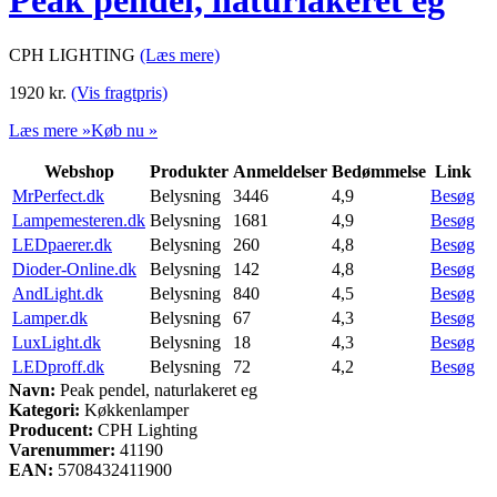
Peak pendel, naturlakeret eg
CPH LIGHTING
(Læs mere)
1920
kr.
(Vis fragtpris)
Læs mere »
Køb nu »
Webshop
Produkter
Anmeldelser
Bedømmelse
Link
MrPerfect.dk
Belysning
3446
4,9
Besøg
Lampemesteren.dk
Belysning
1681
4,9
Besøg
LEDpaerer.dk
Belysning
260
4,8
Besøg
Dioder-Online.dk
Belysning
142
4,8
Besøg
AndLight.dk
Belysning
840
4,5
Besøg
Lamper.dk
Belysning
67
4,3
Besøg
LuxLight.dk
Belysning
18
4,3
Besøg
LEDproff.dk
Belysning
72
4,2
Besøg
Navn:
Peak pendel, naturlakeret eg
Kategori:
Køkkenlamper
Producent:
CPH Lighting
Varenummer:
41190
EAN:
5708432411900