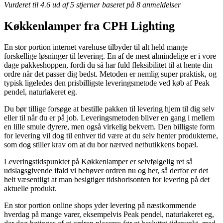
Vurderet til
4.6
ud af 5 stjerner baseret på
8
anmeldelser
Køkkenlamper fra CPH Lighting
En stor portion internet varehuse tilbyder til alt held mange
forskellige løsninger til levering. En af de mest almindelige er i vore
dage pakkeshoppen, fordi du så har fuld fleksibilitet til at hente din
ordre når det passer dig bedst. Metoden er nemlig super praktisk, og
typisk ligeledes den prisbilligste leveringsmetode ved køb af Peak
pendel, naturlakeret eg.
Du bør tillige forsøge at bestille pakken til levering hjem til dig selv
eller til når du er på job. Leveringsmetoden bliver en gang i mellem
en lille smule dyrere, men også virkelig bekvem. Den billigste form
for levering vil dog til enhver tid være at du selv henter produkterne,
som dog stiller krav om at du bor nærved netbutikkens bopæl.
Leveringstidspunktet på Køkkenlamper er selvfølgelig ret så
udslagsgivende ifald vi behøver ordren nu og her, så derfor er det
helt væsentligt at man besigtiger tidshorisonten for levering på det
aktuelle produkt.
En stor portion online shops yder levering på næstkommende
hverdag på mange varer, eksempelvis Peak pendel, naturlakeret eg,