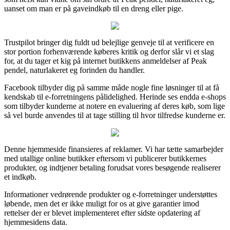
uanset om man er på gaveindkøb til en dreng eller pige.
Trustpilot bringer dig fuldt ud belejlige genveje til at verificere en
stor portion forhenværende køberes kritik og derfor slår vi et slag
for, at du tager et kig på internet butikkens anmeldelser af Peak
pendel, naturlakeret eg forinden du handler.
Facebook tilbyder dig på samme måde nogle fine løsninger til at få
kendskab til e-forretningens pålidelighed. Herinde ses endda e-shops
som tilbyder kunderne at notere en evaluering af deres køb, som lige
så vel burde anvendes til at tage stilling til hvor tilfredse kunderne er.
Denne hjemmeside finansieres af reklamer. Vi har tætte samarbejder
med utallige online butikker eftersom vi publicerer butikkernes
produkter, og indtjener betaling forudsat vores besøgende realiserer
et indkøb.
Informationer vedrørende produkter og e-forretninger understøttes
løbende, men det er ikke muligt for os at give garantier imod
rettelser der er blevet implementeret efter sidste opdatering af
hjemmesidens data.