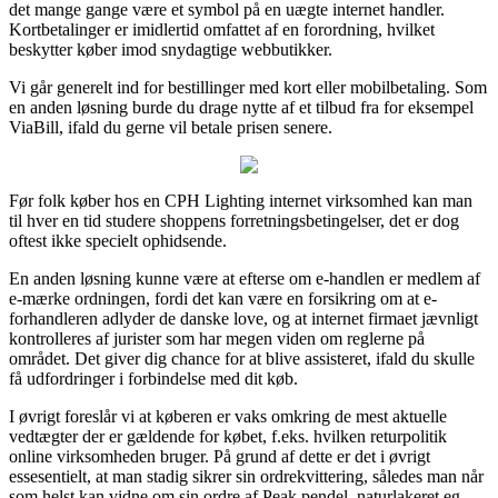
det mange gange være et symbol på en uægte internet handler.
Kortbetalinger er imidlertid omfattet af en forordning, hvilket
beskytter køber imod snydagtige webbutikker.
Vi går generelt ind for bestillinger med kort eller mobilbetaling. Som
en anden løsning burde du drage nytte af et tilbud fra for eksempel
ViaBill, ifald du gerne vil betale prisen senere.
Før folk køber hos en CPH Lighting internet virksomhed kan man
til hver en tid studere shoppens forretningsbetingelser, det er dog
oftest ikke specielt ophidsende.
En anden løsning kunne være at efterse om e-handlen er medlem af
e-mærke ordningen, fordi det kan være en forsikring om at e-
forhandleren adlyder de danske love, og at internet firmaet jævnligt
kontrolleres af jurister som har megen viden om reglerne på
området. Det giver dig chance for at blive assisteret, ifald du skulle
få udfordringer i forbindelse med dit køb.
I øvrigt foreslår vi at køberen er vaks omkring de mest aktuelle
vedtægter der er gældende for købet, f.eks. hvilken returpolitik
online virksomheden bruger. På grund af dette er det i øvrigt
essesentielt, at man stadig sikrer sin ordrekvittering, således man når
som helst kan vidne om sin ordre af Peak pendel, naturlakeret eg,