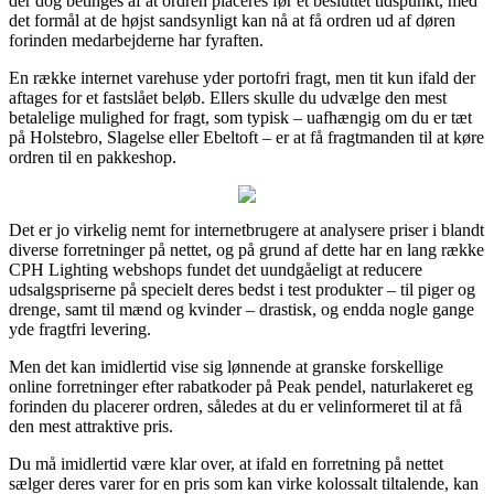
der dog betinges af at ordren placeres før et besluttet tidspunkt, med
det formål at de højst sandsynligt kan nå at få ordren ud af døren
forinden medarbejderne har fyraften.
En række internet varehuse yder portofri fragt, men tit kun ifald der
aftages for et fastslået beløb. Ellers skulle du udvælge den mest
betalelige mulighed for fragt, som typisk – uafhængig om du er tæt
på Holstebro, Slagelse eller Ebeltoft – er at få fragtmanden til at køre
ordren til en pakkeshop.
Det er jo virkelig nemt for internetbrugere at analysere priser i blandt
diverse forretninger på nettet, og på grund af dette har en lang række
CPH Lighting webshops fundet det uundgåeligt at reducere
udsalgspriserne på specielt deres bedst i test produkter – til piger og
drenge, samt til mænd og kvinder – drastisk, og endda nogle gange
yde fragtfri levering.
Men det kan imidlertid vise sig lønnende at granske forskellige
online forretninger efter rabatkoder på Peak pendel, naturlakeret eg
forinden du placerer ordren, således at du er velinformeret til at få
den mest attraktive pris.
Du må imidlertid være klar over, at ifald en forretning på nettet
sælger deres varer for en pris som kan virke kolossalt tiltalende, kan