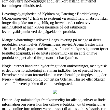
som desværre nødvendiggør at du er i kort afstand af internet
forretningens tilholdssted.
Leveringsdygtigheden på Køkken og Catering / Borddækning /
Økonomiserviet / 2-lags er jo ekstremt væsentlig ifald vi absolut skal
bruge din pakke om et øjeblik, og herved er det uden tvivl
meningsfuldt at man kigger nærmere på det estimerede
leveringstidspunkt ved det pågældende produkt.
Mange e-forretninger udlover 1 dags levering på mange af deres
produkter, eksempelvis Pølsemandens serviet, Abena Gastro-Line,
18x11cm, hvid, papir, som betinges af at ordren køres igennem før et
besluttet tidspunkt, så de højst sandsynligt kan nå at få dit nye
produkt skippet afsted før personalet har fyraften.
Nogle internet handler tilbyder fragt uden omkostninger, men typisk
er det under forudsætning af at man indkøber for et præcist beløb.
Derudover må man foretrække den mest betalelige fragtløsning, der
typisk – uafhængig om du bor tæt på Odense, Thisted eller Skagen
– er at få leveret pakken til et udleveringssted.
Det er i dag ualmindeligt fremkommeligt for alle og enhver at finde
information om priser hos forskellige e-butikker, og til gengæld har
mange online forretninger været presset til at at sænke salgspriserne