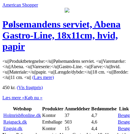
American Shopper
Pølsemandens serviet, Abena
Gastro-Line, 18x11cm, hvid,
papir
<u||Produktbetegnelse:</u||Pølsemandens serviet. <u||Varemærke:
</u||Abena. <u||Vareserie:</u||Gastro-Line. <u||Farve:</u||hvid.
<u||Materiale:</u||papir. <u||Længde/dybde:</u||18 cm. <u||Bredde:
</u||11 cm. <u||
(Læs mere)
450
kr.
(Vis fragtpris)
Læs mere »
Køb nu »
Webshop
Produkter
Anmeldelser
Bedømmelse
Link
Holmrisb8online.dk
Kontor
37
4,7
Besøg
Rajapack.dk
Emballage
503
4,6
Besøg
Engsig.dk
Kontor
15
4,4
Besøg