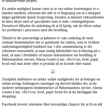
et tidskrævende projekt.
En anden mulighed kunne være at se om online forretningen er e-
mærket medlem, eftersom det ofte er et fingerpeg om at e-shoppen
følger gældende dansk lovgivning, foruden at internet virksomheden
tit føres tilsyn med af specialister som er inde i retningslinjerne.
Derudover tilbydes du anledning til at få hjælp, når du bliver udsat
for problemer i processen med din bestilling.
Tilmed er det prisværdigt at køberen er vaks omkring de mest
centrale bestemmelser der er gældende for ordren, som fx hvilken
ombytningsrettighed butikken har. I den sammenhæng er det
ydermere essesentielt, at man stadig bibeholder ens kvittering på e-
mail, så man i fremtiden vil kunne dokumentere sin bestilling af
Pølsemandens serviet, Abena Gastro-Line, 18x11cm, hvid, papir,
hvad end man leder efter et produkt til en kvinde eller mand.
Trustpilot indebærer en række solide muligheder for at betragte en
række øvrige forbrugeres meninger og derved tilrådes det, at du
studerer netshoppens bedømmelser af Pølsemandens serviet, Abena
Gastro-Line, 18x11cm, hvid, papir forud for at du færdiggør din
shopping.
Facebook leverer ydermere flere troværdige chancer for at få en idé