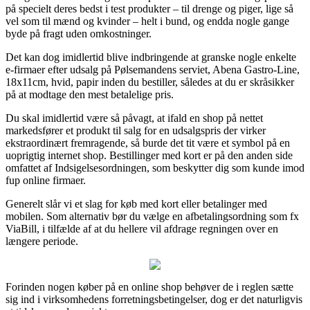
på specielt deres bedst i test produkter – til drenge og piger, lige så
vel som til mænd og kvinder – helt i bund, og endda nogle gange
byde på fragt uden omkostninger.
Det kan dog imidlertid blive indbringende at granske nogle enkelte
e-firmaer efter udsalg på Pølsemandens serviet, Abena Gastro-Line,
18x11cm, hvid, papir inden du bestiller, således at du er skråsikker
på at modtage den mest betalelige pris.
Du skal imidlertid være så påvagt, at ifald en shop på nettet
markedsfører et produkt til salg for en udsalgspris der virker
ekstraordinært fremragende, så burde det tit være et symbol på en
uoprigtig internet shop. Bestillinger med kort er på den anden side
omfattet af Indsigelsesordningen, som beskytter dig som kunde imod
fup online firmaer.
Generelt slår vi et slag for køb med kort eller betalinger med
mobilen. Som alternativ bør du vælge en afbetalingsordning som fx
ViaBill, i tilfælde af at du hellere vil afdrage regningen over en
længere periode.
Forinden nogen køber på en online shop behøver de i reglen sætte
sig ind i virksomhedens forretningsbetingelser, dog er det naturligvis