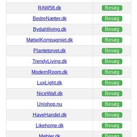
RAW58.dk
Besøg
BedreNætter.dk
Besøg
Bydahlliving.dk
Besøg
MøbelKompagniet.dk
Besøg
Plantetorvet.dk
Besøg
TrendyLiving.dk
Besøg
ModernRoom.dk
Besøg
LuxLight.dk
Besøg
NiceWall.dk
Besøg
Unishop.nu
Besøg
HaveHandel.dk
Besøg
Likehome.dk
Besøg
Møbler.dk
Besøg