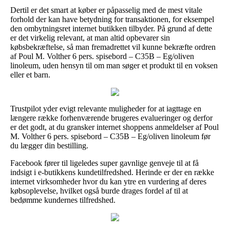
Dertil er det smart at køber er påpasselig med de mest vitale
forhold der kan have betydning for transaktionen, for eksempel
den ombytningsret internet butikken tilbyder. På grund af dette
er det virkelig relevant, at man altid opbevarer sin
købsbekræftelse, så man fremadrettet vil kunne bekræfte ordren
af Poul M. Volther 6 pers. spisebord – C35B – Eg/oliven
linoleum, uden hensyn til om man søger et produkt til en voksen
eller et barn.
Trustpilot yder evigt relevante muligheder for at iagttage en
længere række forhenværende brugeres evalueringer og derfor
er det godt, at du gransker internet shoppens anmeldelser af Poul
M. Volther 6 pers. spisebord – C35B – Eg/oliven linoleum før
du lægger din bestilling.
Facebook fører til ligeledes super gavnlige genveje til at få
indsigt i e-butikkens kundetilfredshed. Herinde er der en række
internet virksomheder hvor du kan ytre en vurdering af deres
købsoplevelse, hvilket også burde drages fordel af til at
bedømme kundernes tilfredshed.