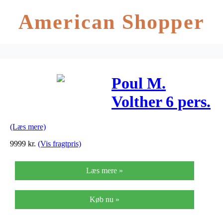
American Shopper
Poul M.
Volther 6 pers.
spisebord –
(Læs mere)
C35B –
9999
kr.
(Vis fragtpris)
Eg/oliven
Læs mere »
linoleum
Køb nu »