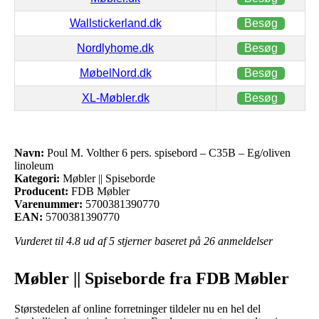
Wallstickerland.dk
Besøg
Nordlyhome.dk
Besøg
MøbelNord.dk
Besøg
XL-Møbler.dk
Besøg
Navn:
Poul M. Volther 6 pers. spisebord – C35B – Eg/oliven
linoleum
Kategori:
Møbler || Spiseborde
Producent:
FDB Møbler
Varenummer:
5700381390770
EAN:
5700381390770
Vurderet til
4.8
ud af 5 stjerner baseret på
26
anmeldelser
Møbler || Spiseborde fra FDB Møbler
Størstedelen af online forretninger tildeler nu en hel del