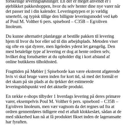
forskellige leveringsløsninger. En der er meget anvendt er i
øjeblikket pakkeshoppen, hvor du selv henter dine nye varer når
det passer ind i din kalender. Leveringstypen er jo vældig
smertefri, og typisk tillige den billigste leveringsmodel ved køb
af Poul M. Volther 6 pers. spisebord – C35B – Eg/oliven
linoleum.
Du kunne alternativt planlægge at bestille pakken til levering
hjem til hvor du bor eller ud til din arbejdsplads. Metoden viser
sig ofte en sjat dyrere, men ligeledes yderst let gængelig. Den
mest betalelige type af levering er dog at hente ordren selv,
hvilket dog forudsætter at du opholder dig i kort afstand af
online butikkens tilholdssted.
Fragttiden på Møbler || Spiseborde kan være ekstremt afgørende
hvis vi skal bruge varen inden for kort tid, så med det formål er
det skam på sin plads at du tjekker det estimerede
leveringstidspunkt ved det aktuelle produkt.
En række e-shops tilbyder 1 hverdags levering på deres primære
varer, eksempelvis Poul M. Volther 6 pers. spisebord – C35B –
Eg/oliven linoleum, men vær vagtsom da det regnes ud fra at
ordren gennemføres tidligere end et aftalt klokkeslæt, sådan at de
med sikkerhed kan nå at få produktet fikset inden de lageransatte
har fyraften.