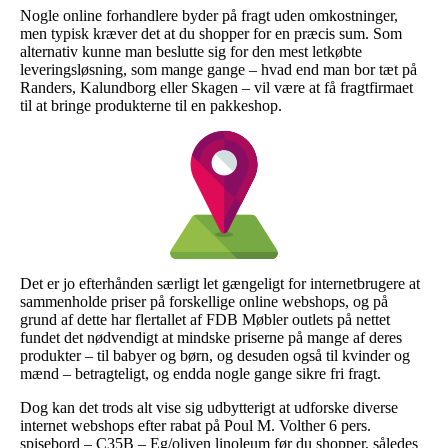
Nogle online forhandlere byder på fragt uden omkostninger,
men typisk kræver det at du shopper for en præcis sum. Som
alternativ kunne man beslutte sig for den mest letkøbte
leveringsløsning, som mange gange – hvad end man bor tæt på
Randers, Kalundborg eller Skagen – vil være at få fragtfirmaet
til at bringe produkterne til en pakkeshop.
Det er jo efterhånden særligt let gængeligt for internetbrugere at
sammenholde priser på forskellige online webshops, og på
grund af dette har flertallet af FDB Møbler outlets på nettet
fundet det nødvendigt at mindske priserne på mange af deres
produkter – til babyer og børn, og desuden også til kvinder og
mænd – betragteligt, og endda nogle gange sikre fri fragt.
Dog kan det trods alt vise sig udbytterigt at udforske diverse
internet webshops efter rabat på Poul M. Volther 6 pers.
spisebord – C35B – Eg/oliven linoleum før du shopper, således