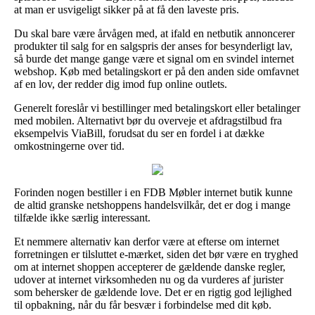
at man er usvigeligt sikker på at få den laveste pris.
Du skal bare være årvågen med, at ifald en netbutik annoncerer
produkter til salg for en salgspris der anses for besynderligt lav,
så burde det mange gange være et signal om en svindel internet
webshop. Køb med betalingskort er på den anden side omfavnet
af en lov, der redder dig imod fup online outlets.
Generelt foreslår vi bestillinger med betalingskort eller betalinger
med mobilen. Alternativt bør du overveje et afdragstilbud fra
eksempelvis ViaBill, forudsat du ser en fordel i at dække
omkostningerne over tid.
Forinden nogen bestiller i en FDB Møbler internet butik kunne
de altid granske netshoppens handelsvilkår, det er dog i mange
tilfælde ikke særlig interessant.
Et nemmere alternativ kan derfor være at efterse om internet
forretningen er tilsluttet e-mærket, siden det bør være en tryghed
om at internet shoppen accepterer de gældende danske regler,
udover at internet virksomheden nu og da vurderes af jurister
som behersker de gældende love. Det er en rigtig god lejlighed
til opbakning, når du får besvær i forbindelse med dit køb.