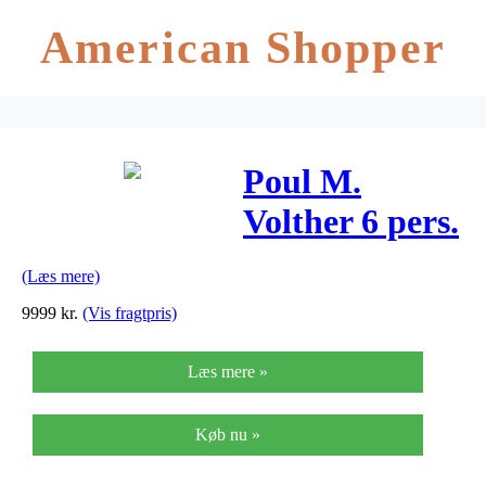
American Shopper
Poul M.
Volther 6 pers.
spisebord –
(Læs mere)
C35B – Eg/rød
9999
kr.
(Vis fragtpris)
linoleum
Læs mere »
Køb nu »