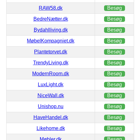
RAW58.dk
Besøg
BedreNætter.dk
Besøg
Bydahlliving.dk
Besøg
MøbelKompagniet.dk
Besøg
Plantetorvet.dk
Besøg
TrendyLiving.dk
Besøg
ModernRoom.dk
Besøg
LuxLight.dk
Besøg
NiceWall.dk
Besøg
Unishop.nu
Besøg
HaveHandel.dk
Besøg
Likehome.dk
Besøg
Møbler.dk
Besøg