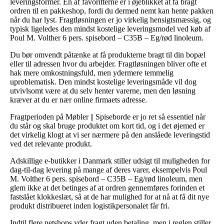
leveringsformer. En af favoritterne er i øjeblikket at få bragt
ordren til en pakkeshop, fordi du dermed nemt kan hente pakken
når du har lyst. Fragtløsningen er jo virkelig hensigtsmæssig, og
typisk ligeledes den mindst kostelige leveringsmodel ved køb af
Poul M. Volther 6 pers. spisebord – C35B – Eg/rød linoleum.
Du bør omvendt påtænke at få produkterne bragt til din bopæl
eller til adressen hvor du arbejder. Fragtløsningen bliver ofte et
hak mere omkostningsfuld, men ydermere temmelig
uproblematisk. Den mindst kostelige leveringsmåde vil dog
utvivlsomt være at du selv henter varerne, men den løsning
kræver at du er nær online firmaets adresse.
Fragtperioden på Møbler || Spiseborde er jo ret så essentiel når
du står og skal bruge produktet om kort tid, og i det øjemed er
det virkelig klogt at vi ser nærmere på den anslåede leveringstid
ved det relevante produkt.
Adskillige e-butikker i Danmark stiller udsigt til muligheden for
dag-til-dag levering på mange af deres varer, eksempelvis Poul
M. Volther 6 pers. spisebord – C35B – Eg/rød linoleum, men
glem ikke at det betinges af at ordren gennemføres forinden et
fastslået klokkeslæt, så at de har mulighed for at nå at få dit nye
produkt distribueret inden logistikpersonalet får fri.
Indtil flere netshops yder fragt uden betaling, men i reglen stiller