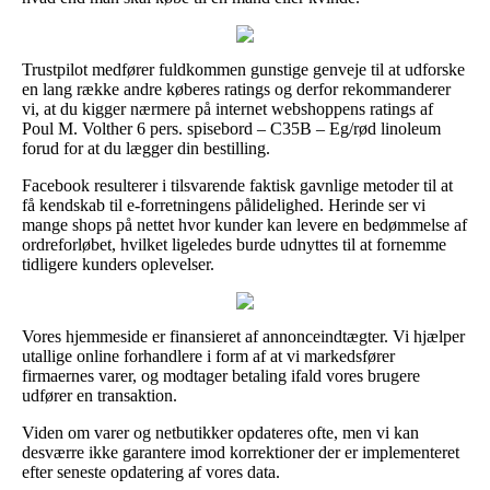
Trustpilot medfører fuldkommen gunstige genveje til at udforske
en lang række andre køberes ratings og derfor rekommanderer
vi, at du kigger nærmere på internet webshoppens ratings af
Poul M. Volther 6 pers. spisebord – C35B – Eg/rød linoleum
forud for at du lægger din bestilling.
Facebook resulterer i tilsvarende faktisk gavnlige metoder til at
få kendskab til e-forretningens pålidelighed. Herinde ser vi
mange shops på nettet hvor kunder kan levere en bedømmelse af
ordreforløbet, hvilket ligeledes burde udnyttes til at fornemme
tidligere kunders oplevelser.
Vores hjemmeside er finansieret af annonceindtægter. Vi hjælper
utallige online forhandlere i form af at vi markedsfører
firmaernes varer, og modtager betaling ifald vores brugere
udfører en transaktion.
Viden om varer og netbutikker opdateres ofte, men vi kan
desværre ikke garantere imod korrektioner der er implementeret
efter seneste opdatering af vores data.