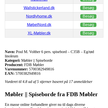
Wallstickerland.dk
Besøg
Nordlyhome.dk
Besøg
MøbelNord.dk
Besøg
XL-Møbler.dk
Besøg
Navn:
Poul M. Volther 6 pers. spisebord – C35B – Eg/rød
linoleum
Kategori:
Møbler || Spiseborde
Producent:
FDB Møbler
Varenummer:
5700382949816
EAN:
5700382949816
Vurderet til
4.8
ud af 5 stjerner baseret på
17
anmeldelser
Møbler || Spiseborde fra FDB Møbler
En masse online forhandlere giver nu til dags diverse