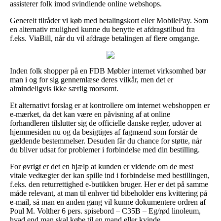
assisterer folk imod svindlende online webshops.
Generelt tilråder vi køb med betalingskort eller MobilePay. Som
en alternativ mulighed kunne du benytte et afdragstilbud fra
f.eks. ViaBill, når du vil afdrage betalingen af flere omgange.
Inden folk shopper på en FDB Møbler internet virksomhed bør
man i og for sig gennemlæse deres vilkår, men det er
almindeligvis ikke særlig morsomt.
Et alternativt forslag er at kontrollere om internet webshoppen er
e-mærket, da det kan være en påvisning af at online
forhandleren tilslutter sig de officielle danske regler, udover at
hjemmesiden nu og da besigtiges af fagmænd som forstår de
gældende bestemmelser. Desuden får du chance for støtte, når
du bliver udsat for problemer i forbindelse med din bestilling.
For øvrigt er det en hjælp at kunden er vidende om de mest
vitale vedtægter der kan spille ind i forbindelse med bestillingen,
f.eks. den returrettighed e-butikken bruger. Her er det på samme
måde relevant, at man til enhver tid bibeholder ens kvittering på
e-mail, så man en anden gang vil kunne dokumentere ordren af
Poul M. Volther 6 pers. spisebord – C35B – Eg/rød linoleum,
hvad end man skal købe til en mand eller kvinde.