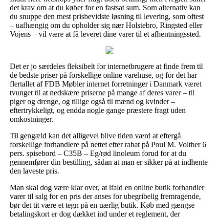
det krav om at du køber for en fastsat sum. Som alternativ kan
du snuppe den mest prisbevidste løsning til levering, som oftest
– uafhængig om du opholder sig nær Holstebro, Ringsted eller
Vojens – vil være at få leveret dine varer til et afhentningssted.
Det er jo særdeles fleksibelt for internetbrugere at finde frem til
de bedste priser på forskellige online varehuse, og for det har
flertallet af FDB Møbler internet forretninger i Danmark været
tvunget til at nedskære priserne på mange af deres varer – til
piger og drenge, og tillige også til mænd og kvinder –
eftertrykkeligt, og endda nogle gange præstere fragt uden
omkostninger.
Til gengæld kan det alligevel blive tiden værd at eftergå
forskellige forhandlere på nettet efter rabat på Poul M. Volther 6
pers. spisebord – C35B – Eg/rød linoleum forud for at du
gennemfører din bestilling, sådan at man er sikker på at indhente
den laveste pris.
Man skal dog være klar over, at ifald en online butik forhandler
varer til salg for en pris der anses for ubegribelig fremragende,
bør det tit være et tegn på en uærlig butik. Køb med gængse
betalingskort er dog dækket ind under et reglement, der