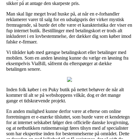
sikker på at antage den skarpeste pris.
Man skal lige meget hvad huske på, at når en e-forhandler
reklamerer varer til salg for en udsalgspris der virker mystisk
fremragende, så burde det ofte være et karakteristika der viser en
fup internet butik. Bestillinger med betalingskort er trods alt
inkluderet i en lovbestemmelse, der dækker dig som køber imod
falske e-firmaer.
Vi tilråder køb med gængse betalingskort eller betalinger med
mobilen. Som en anden løsning kunne du vælge en løsning fra
eksempelvis ViaBill, såfremt du efterspørger at dække
betalingen senere.
Inden folk køber i en Puky butik på nettet behøver de når alt
kommer til alt se på webshoppens vilkår, dog er det mange
gange et tidskrævende projekt.
En anden mulighed kunne derfor være at efterse om online
forretningen er e-mærke tilsluttet, som burde være et kendetegn
for at internet selskabet følger den officielle danske lovgivning,
og at netbutikken rutinemæssigt føres tilsyn med af specialister
som har ekspertise inden for bestemmelserne på området. Dette