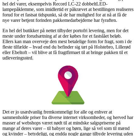
hel del varer, eksempelvis Record LC-22 dobbeltLED-
lampepåklemme, som imidlertid er påkrævet at bestillingen realiseres
forud for et fastsat tidspunkt, så de har mulighed for at nå at få de
nye varer betjent forinden pakkemedarbejderne har fyraften.
En hel del butikker på nettet tilbyder portofri levering, men for det
meste under forudsætning af at der købes for et fastslået beløb.
Ellers kan man overveje den mest betalelige form for fragt, som i de
fleste tilfælde – hvad end du befinder sig tæt på Holstebro, Lillerød
eller Ebeltoft – vil blive at få fragtfirmaet til at bringe pakken til et
udleveringssted.
Det er jo usædvanlig fremkommeligt for alle og enhver at
sammenholde priser fra diverse internet virksomheder, og herved har
masser af webshops været nødt til at mindske salgspriserne på
mange af deres varer – til babyer og børn, lige så vel som til mænd
og kvinder – betydeligt, og endda nogle gange tilbyde levering uden