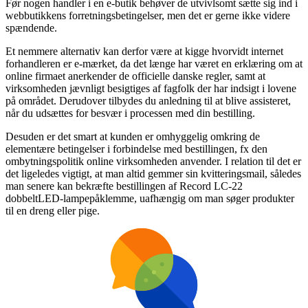
Før nogen handler i en e-butik behøver de utvivlsomt sætte sig ind i
webbutikkens forretningsbetingelser, men det er gerne ikke videre
spændende.
Et nemmere alternativ kan derfor være at kigge hvorvidt internet
forhandleren er e-mærket, da det længe har været en erklæring om at
online firmaet anerkender de officielle danske regler, samt at
virksomheden jævnligt besigtiges af fagfolk der har indsigt i lovene
på området. Derudover tilbydes du anledning til at blive assisteret,
når du udsættes for besvær i processen med din bestilling.
Desuden er det smart at kunden er omhyggelig omkring de
elementære betingelser i forbindelse med bestillingen, fx den
ombytningspolitik online virksomheden anvender. I relation til det er
det ligeledes vigtigt, at man altid gemmer sin kvitteringsmail, således
man senere kan bekræfte bestillingen af Record LC-22
dobbeltLED-lampepåklemme, uafhængig om man søger produkter
til en dreng eller pige.