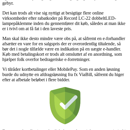
gebyr.
Det kan trods alt vise sig nyttigt at besigtige flere online
virksomheder efter rabatkoder på Record LC-22 dobbeltLED-
lampepåklemme inden du gennemfører dit køb, således at man ikke
er i tvivl om at få fat i den laveste pris.
Man skal ikke desto mindre være obs på, at såfremt en e-forhandler
afsætter en vare for en salgspris der er overordentlig tiltalende, så
bør det i nogle tilfælde være en indikation på en uægte e-handler.
Køb med betalingskort er trods alt omsluttet af en anordning, som
hjælper folk overfor bedrageriske e-forretninger.
Vi tilråder kortbetalinger eller MobilePay. Som en anden løsning
burde du udnytte en afdragsløsning fra fx ViaBill, såfremt du higer
efter at afbetale beløbet i flere bidder.