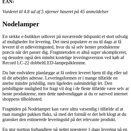
EAN:
Vurderet til
4.8
ud af 5 stjerner baseret på
45
anmeldelser
Nodelamper
En række e-butikker udlover på nuværende tidspunkt et stort udvalg
af muligheder for levering. Det mest populære er nu til dags at få
leveret til et udleveringssted, hvor du så selv henter produkterne
præcis når det passer dig. Fragtmetoden er altså super ukompliceret,
og desuden også den mindst kostelige leveringsversion ved køb af
Record LC-22 dobbeltLED-lampepåklemme.
Du bør endvidere planlægge at få ordren leveret hjem til dig eller ud
til dit arbejdes adresse. Leveringsformen er i mange tilfælde en
anelse mindre prisbillig, men ligeledes ualmindeligt let. Den
prisbilligste mulighed for fragt vil dog i de fleste tilfælde være selv at
hente produkterne, men dette nødvendiggør at du er nærved internet
shoppens tilholdssted.
Fragttiden på Nodelamper kan være ultra væsentlig i tilfælde af at
man mangler pakken fluks, så med det formål er det helt klogt at du
gransker den estimerede leveringstid på det relevante produkt.
En stor portion forhandlere på nettet præsterer 1 dags levering på en