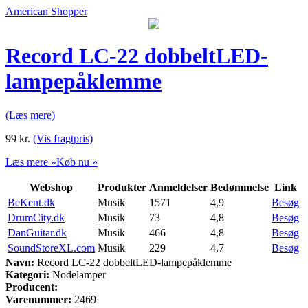
American Shopper
Record LC-22 dobbeltLED-
lampepåklemme
(Læs mere)
99
kr.
(Vis fragtpris)
Læs mere »
Køb nu »
Webshop
Produkter
Anmeldelser
Bedømmelse
Link
BeKent.dk
Musik
1571
4,9
Besøg
DrumCity.dk
Musik
73
4,8
Besøg
DanGuitar.dk
Musik
466
4,8
Besøg
SoundStoreXL.com
Musik
229
4,7
Besøg
Navn:
Record LC-22 dobbeltLED-lampepåklemme
Kategori:
Nodelamper
Producent:
Varenummer:
2469