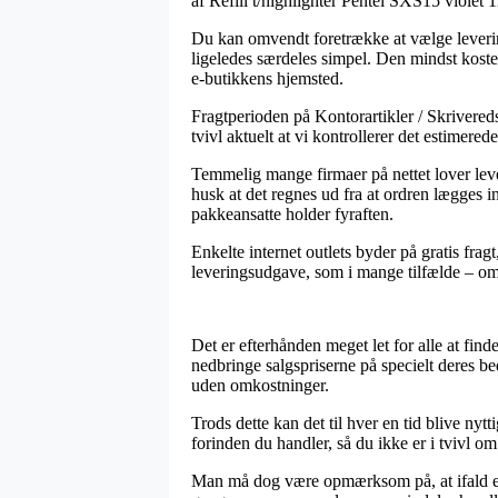
af Refill t/highlighter Pentel SXS15 violet 
Du kan omvendt foretrække at vælge levering
ligeledes særdeles simpel. Den mindst kostel
e-butikkens hjemsted.
Fragtperioden på Kontorartikler / Skrivereds
tvivl aktuelt at vi kontrollerer det estime
Temmelig mange firmaer på nettet lover leve
husk at det regnes ud fra at ordren lægges i
pakkeansatte holder fyraften.
Enkelte internet outlets byder på gratis frag
leveringsudgave, som i mange tilfælde – om 
Det er efterhånden meget let for alle at finde
nedbringe salgspriserne på specielt deres be
uden omkostninger.
Trods dette kan det til hver en tid blive nyt
forinden du handler, så du ikke er i tvivl om
Man må dog være opmærksom på, at ifald en 