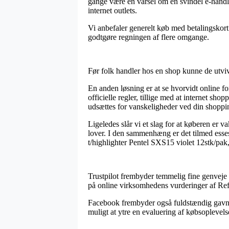
gange være en varsel om en svindel e-handle
internet outlets.
Vi anbefaler generelt køb med betalingskort 
godtgøre regningen af flere omgange.
Før folk handler hos en shop kunne de utviv
En anden løsning er at se hvorvidt online fo
officielle regler, tillige med at internet sho
udsættes for vanskeligheder ved din shoppi
Ligeledes slår vi et slag for at køberen er v
lover. I den sammenhæng er det tilmed essese
t/highlighter Pentel SXS15 violet 12stk/pak, 
Trustpilot frembyder temmelig fine genveje 
på online virksomhedens vurderinger af Refi
Facebook frembyder også fuldstændig gavnlig
muligt at ytre en evaluering af købsoplevels