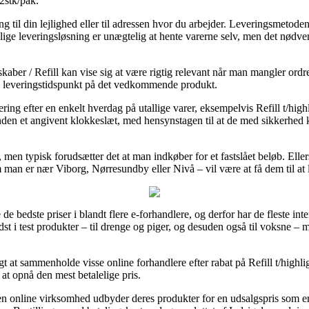
12stk/pak.
 til din lejlighed eller til adressen hvor du arbejder. Leveringsmetoden
ige leveringsløsning er unægtelig at hente varerne selv, men det nødven
kaber / Refill kan vise sig at være rigtig relevant når man mangler ordr
rede leveringstidspunkt på det vedkommende produkt.
ring efter en enkelt hverdag på utallige varer, eksempelvis Refill t/hig
nden et angivent klokkeslæt, med hensynstagen til at de med sikkerhed k
t, men typisk forudsætter det at man indkøber for et fastslået beløb. Ell
man er nær Viborg, Nørresundby eller Nivå – vil være at få dem til at 
 de bedste priser i blandt flere e-forhandlere, og derfor har de fleste in
dst i test produkter – til drenge og piger, og desuden også til voksne –
tigt at sammenholde visse online forhandlere efter rabat på Refill t/high
 at opnå den mest betalelige pris.
online virksomhed udbyder deres produkter for en udsalgspris som er 