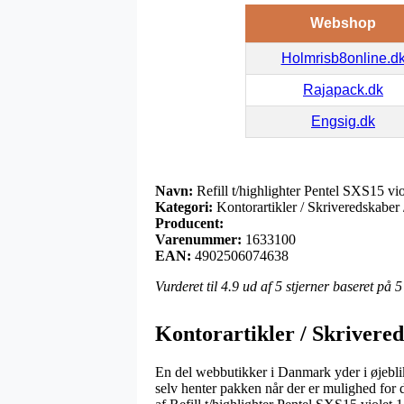
Webshop
Holmrisb8online.d
Rajapack.dk
Engsig.dk
Navn:
Refill t/highlighter Pentel SXS15 vio
Kategori:
Kontorartikler / Skriveredskaber /
Producent:
Varenummer:
1633100
EAN:
4902506074638
Vurderet til
4.9
ud af 5 stjerner baseret på
5
Kontorartikler / Skrivered
En del webbutikker i Danmark yder i øjeblik
selv henter pakken når der er mulighed for d