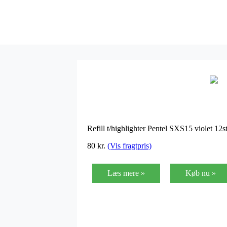
Refill t/highlighter Pentel SXS15 violet 12
80
kr.
(Vis fragtpris)
Læs mere »
Køb nu »