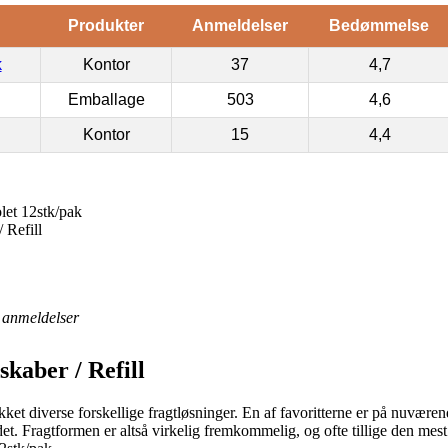
Produkter
Anmeldelser
Bedømmelse
k
Kontor
37
4,7
Emballage
503
4,6
Kontor
15
4,4
let 12stk/pak
 Refill
anmeldelser
skaber / Refill
ket diverse forskellige fragtløsninger. En af favoritterne er på nuværen
et. Fragtformen er altså virkelig fremkommelig, og ofte tillige den mes