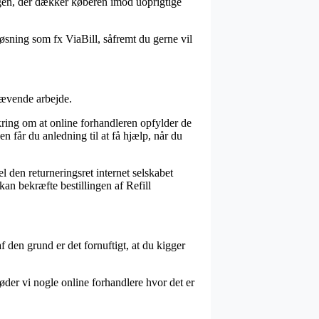
ngen, der dækker køberen imod uoprigtige
løsning som fx ViaBill, såfremt du gerne vil
rævende arbejde.
ikring om at online forhandleren opfylder de
den får du anledning til at få hjælp, når du
l den returneringsret internet selskabet
kan bekræfte bestillingen af Refill
den grund er det fornuftigt, at du kigger
der vi nogle online forhandlere hvor det er