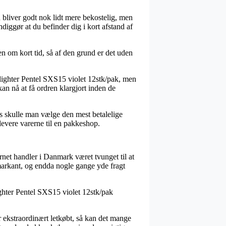
 bliver godt nok lidt mere bekostelig, men
diggør at du befinder dig i kort afstand af
en om kort tid, så af den grund er det uden
hlighter Pentel SXS15 violet 12stk/pak, men
an nå at få ordren klargjort inden de
ers skulle man vælge den mest betalelige
levere varerne til en pakkeshop.
ternet handler i Danmark været tvunget til at
 markant, og endda nogle gange yde fragt
lighter Pentel SXS15 violet 12stk/pak
ekstraordinært letkøbt, så kan det mange