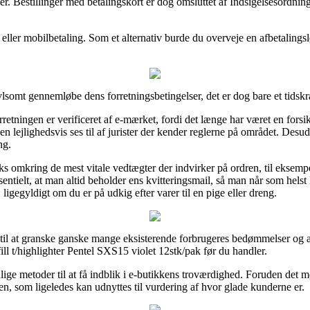
r. Bestillinger med betalingskort er dog omsluttet af Indsigelsesordni
eller mobilbetaling. Som et alternativ burde du overveje en afbetalings
lsomt gennemløbe dens forretningsbetingelser, det er dog bare et tidsk
rretningen er verificeret af e-mærket, fordi det længe har været en fors
ppen lejlighedsvis ses til af jurister der kender reglerne på området. Desu
ng.
aks omkring de mest vitale vedtægter der indvirker på ordren, til eksempe
ntielt, at man altid beholder ens kvitteringsmail, så man når som helst 
ligegyldigt om du er på udkig efter varer til en pige eller dreng.
til at granske ganske mange eksisterende forbrugeres bedømmelser og af 
ll t/highlighter Pentel SXS15 violet 12stk/pak før du handler.
e metoder til at få indblik i e-butikkens troværdighed. Foruden det mø
en, som ligeledes kan udnyttes til vurdering af hvor glade kunderne er.