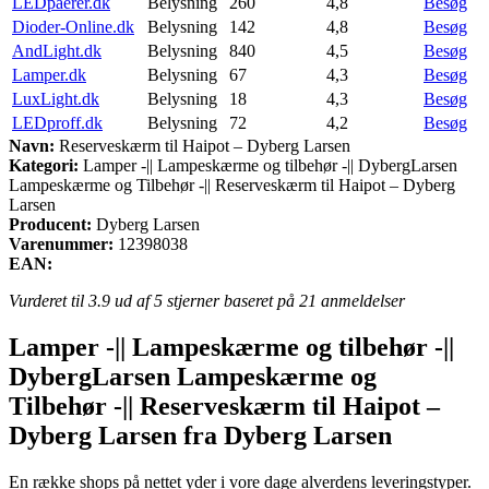
LEDpaerer.dk
Belysning
260
4,8
Besøg
Dioder-Online.dk
Belysning
142
4,8
Besøg
AndLight.dk
Belysning
840
4,5
Besøg
Lamper.dk
Belysning
67
4,3
Besøg
LuxLight.dk
Belysning
18
4,3
Besøg
LEDproff.dk
Belysning
72
4,2
Besøg
Navn:
Reserveskærm til Haipot – Dyberg Larsen
Kategori:
Lamper -|| Lampeskærme og tilbehør -|| DybergLarsen
Lampeskærme og Tilbehør -|| Reserveskærm til Haipot – Dyberg
Larsen
Producent:
Dyberg Larsen
Varenummer:
12398038
EAN:
Vurderet til
3.9
ud af 5 stjerner baseret på
21
anmeldelser
Lamper -|| Lampeskærme og tilbehør -||
DybergLarsen Lampeskærme og
Tilbehør -|| Reserveskærm til Haipot –
Dyberg Larsen fra Dyberg Larsen
En række shops på nettet yder i vore dage alverdens leveringstyper.