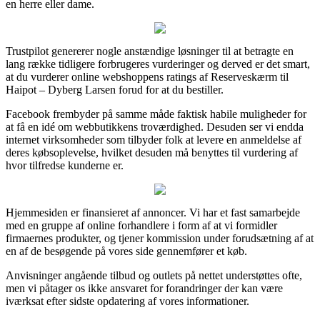
en herre eller dame.
Trustpilot genererer nogle anstændige løsninger til at betragte en
lang række tidligere forbrugeres vurderinger og derved er det smart,
at du vurderer online webshoppens ratings af Reserveskærm til
Haipot – Dyberg Larsen forud for at du bestiller.
Facebook frembyder på samme måde faktisk habile muligheder for
at få en idé om webbutikkens troværdighed. Desuden ser vi endda
internet virksomheder som tilbyder folk at levere en anmeldelse af
deres købsoplevelse, hvilket desuden må benyttes til vurdering af
hvor tilfredse kunderne er.
Hjemmesiden er finansieret af annoncer. Vi har et fast samarbejde
med en gruppe af online forhandlere i form af at vi formidler
firmaernes produkter, og tjener kommission under forudsætning af at
en af de besøgende på vores side gennemfører et køb.
Anvisninger angående tilbud og outlets på nettet understøttes ofte,
men vi påtager os ikke ansvaret for forandringer der kan være
iværksat efter sidste opdatering af vores informationer.