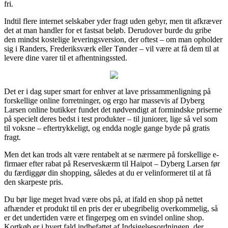
fri.
Indtil flere internet selskaber yder fragt uden gebyr, men tit afkræver
det at man handler for et fastsat beløb. Derudover burde du gribe
den mindst kostelige leveringsversion, der oftest – om man opholder
sig i Randers, Frederiksværk eller Tønder – vil være at få dem til at
levere dine varer til et afhentningssted.
Det er i dag super smart for enhver at lave prissammenligning på
forskellige online forretninger, og ergo har massevis af Dyberg
Larsen online butikker fundet det nødvendigt at formindske priserne
på specielt deres bedst i test produkter – til juniorer, lige så vel som
til voksne – eftertrykkeligt, og endda nogle gange byde på gratis
fragt.
Men det kan trods alt være rentabelt at se nærmere på forskellige e-
firmaer efter rabat på Reserveskærm til Haipot – Dyberg Larsen før
du færdiggør din shopping, således at du er velinformeret til at få
den skarpeste pris.
Du bør lige meget hvad være obs på, at ifald en shop på nettet
afhænder et produkt til en pris der er ubegribelig overkommelig, så
er det undertiden være et fingerpeg om en svindel online shop.
Kortkøb er i hvert fald indbefattet af Indsigelsesordningen, der