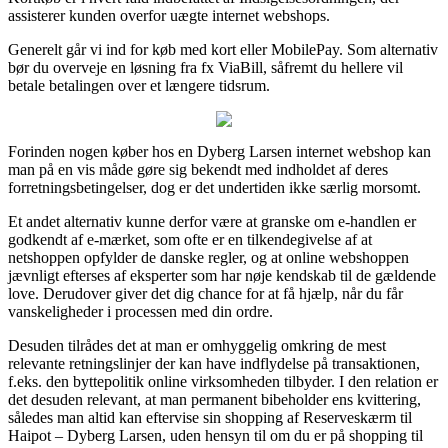
assisterer kunden overfor uægte internet webshops.
Generelt går vi ind for køb med kort eller MobilePay. Som alternativ
bør du overveje en løsning fra fx ViaBill, såfremt du hellere vil
betale betalingen over et længere tidsrum.
Forinden nogen køber hos en Dyberg Larsen internet webshop kan
man på en vis måde gøre sig bekendt med indholdet af deres
forretningsbetingelser, dog er det undertiden ikke særlig morsomt.
Et andet alternativ kunne derfor være at granske om e-handlen er
godkendt af e-mærket, som ofte er en tilkendegivelse af at
netshoppen opfylder de danske regler, og at online webshoppen
jævnligt efterses af eksperter som har nøje kendskab til de gældende
love. Derudover giver det dig chance for at få hjælp, når du får
vanskeligheder i processen med din ordre.
Desuden tilrådes det at man er omhyggelig omkring de mest
relevante retningslinjer der kan have indflydelse på transaktionen,
f.eks. den byttepolitik online virksomheden tilbyder. I den relation er
det desuden relevant, at man permanent bibeholder ens kvittering,
således man altid kan eftervise sin shopping af Reserveskærm til
Haipot – Dyberg Larsen, uden hensyn til om du er på shopping til