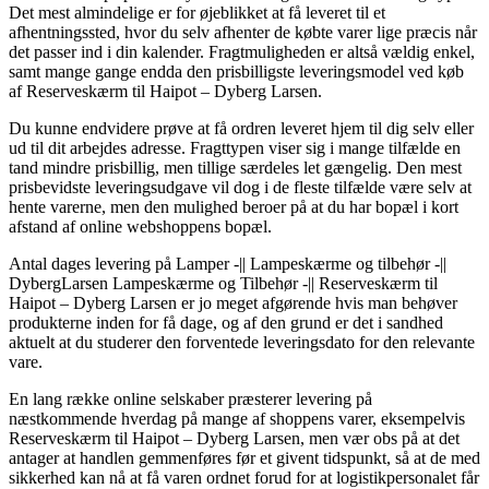
Det mest almindelige er for øjeblikket at få leveret til et
afhentningssted, hvor du selv afhenter de købte varer lige præcis når
det passer ind i din kalender. Fragtmuligheden er altså vældig enkel,
samt mange gange endda den prisbilligste leveringsmodel ved køb
af Reserveskærm til Haipot – Dyberg Larsen.
Du kunne endvidere prøve at få ordren leveret hjem til dig selv eller
ud til dit arbejdes adresse. Fragttypen viser sig i mange tilfælde en
tand mindre prisbillig, men tillige særdeles let gængelig. Den mest
prisbevidste leveringsudgave vil dog i de fleste tilfælde være selv at
hente varerne, men den mulighed beroer på at du har bopæl i kort
afstand af online webshoppens bopæl.
Antal dages levering på Lamper -|| Lampeskærme og tilbehør -||
DybergLarsen Lampeskærme og Tilbehør -|| Reserveskærm til
Haipot – Dyberg Larsen er jo meget afgørende hvis man behøver
produkterne inden for få dage, og af den grund er det i sandhed
aktuelt at du studerer den forventede leveringsdato for den relevante
vare.
En lang række online selskaber præsterer levering på
næstkommende hverdag på mange af shoppens varer, eksempelvis
Reserveskærm til Haipot – Dyberg Larsen, men vær obs på at det
antager at handlen gemmenføres før et givent tidspunkt, så at de med
sikkerhed kan nå at få varen ordnet forud for at logistikpersonalet får