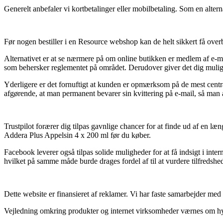
Generelt anbefaler vi kortbetalinger eller mobilbetaling. Som en alterna
Før nogen bestiller i en Resource webshop kan de helt sikkert få overb
Alternativet er at se nærmere på om online butikken er medlem af e-mæ
som behersker reglementet på området. Derudover giver det dig mulighed
Yderligere er det fornuftigt at kunden er opmærksom på de mest centra
afgørende, at man permanent bevarer sin kvittering på e-mail, så man a
Trustpilot forærer dig tilpas gavnlige chancer for at finde ud af e
Addera Plus Appelsin 4 x 200 ml før du køber.
Facebook leverer også tilpas solide muligheder for at få indsigt i in
hvilket på samme måde burde drages fordel af til at vurdere tilfredsh
Dette website er finansieret af reklamer. Vi har faste samarbejder med
Vejledning omkring produkter og internet virksomheder værnes om hyppig