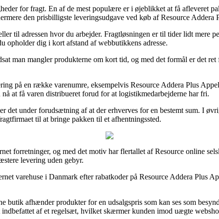
eder for fragt. En af de mest populære er i øjeblikket at få afleveret p
ydermere den prisbilligste leveringsudgave ved køb af Resource Addera 
eller til adressen hvor du arbejder. Fragtløsningen er til tider lidt mere
du opholder dig i kort afstand af webbutikkens adresse.
dsat man mangler produkterne om kort tid, og med det formål er det ret 
vering på en række varenumre, eksempelvis Resource Addera Plus Appels
nå at få varen distribueret forud for at logistikmedarbejderne har fri.
 er det under forudsætning af at der erhverves for en bestemt sum. I øvr
gtfirmaet til at bringe pakken til et afhentningssted.
rnet forretninger, og med det motiv har flertallet af Resource online sel
ræstere levering uden gebyr.
ernet varehuse i Danmark efter rabatkoder på Resource Addera Plus Appe
line butik afhænder produkter for en udsalgspris som kan ses som besy
lt indbefattet af et regelsæt, hvilket skærmer kunden imod uægte websho