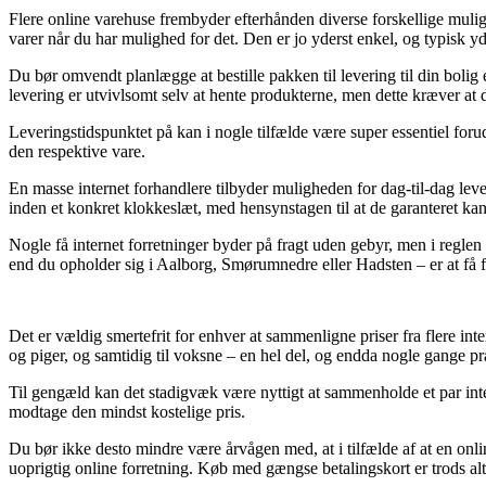
Flere online varehuse frembyder efterhånden diverse forskellige muligh
varer når du har mulighed for det. Den er jo yderst enkel, og typisk 
Du bør omvendt planlægge at bestille pakken til levering til din bolig 
levering er utvivlsomt selv at hente produkterne, men dette kræver at 
Leveringstidspunktet på kan i nogle tilfælde være super essentiel foru
den respektive vare.
En masse internet forhandlere tilbyder muligheden for dag-til-dag le
inden et konkret klokkeslæt, med hensynstagen til at de garanteret kan 
Nogle få internet forretninger byder på fragt uden gebyr, men i reglen
end du opholder sig i Aalborg, Smørumnedre eller Hadsten – er at få fra
Det er vældig smertefrit for enhver at sammenligne priser fra flere inte
og piger, og samtidig til voksne – en hel del, og endda nogle gange p
Til gengæld kan det stadigvæk være nyttigt at sammenholde et par int
modtage den mindst kostelige pris.
Du bør ikke desto mindre være årvågen med, at i tilfælde af at en on
uoprigtig online forretning. Køb med gængse betalingskort er trods a