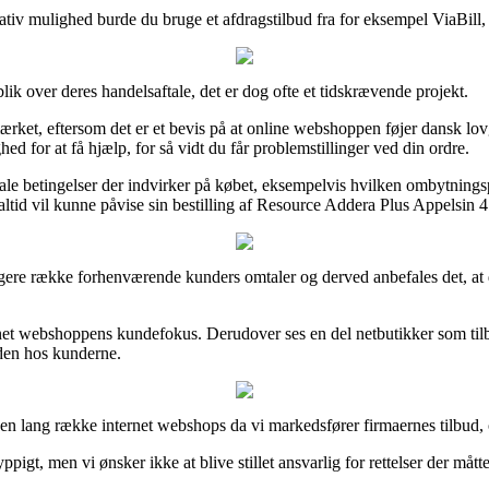
tiv mulighed burde du bruge et afdragstilbud fra for eksempel ViaBill, i t
lik over deres handelsaftale, det er dog ofte et tidskrævende projekt.
rket, eftersom det er et bevis på at online webshoppen føjer dansk lov
 for at få hjælp, for så vidt du får problemstillinger ved din ordre.
le betingelser der indvirker på købet, eksempelvis hvilken ombytningsp
ltid vil kunne påvise sin bestilling af Resource Addera Plus Appelsin 4
n længere række forhenværende kunders omtaler og derved anbefales det,
ternet webshoppens kundefokus. Derudover ses en del netbutikker som til
eden hos kunderne.
 en lang række internet webshops da vi markedsfører firmaernes tilbud, 
t, men vi ønsker ikke at blive stillet ansvarlig for rettelser der mått