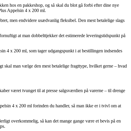
akken hos en pakkeshop, og så skal du blot gå forbi efter dine nye
Plus Appelsin 4 x 200 ml.
 pebret, men endvidere usædvanlig fleksibel. Den mest betalelige slags
fornuftigt at man dobbelttjekker det estimerede leveringstidspunkt på
in 4 x 200 ml, som tager udgangspunkt i at bestillingen indsendes
igt skal man vælge den mest betalelige fragttype, hvilket gerne – hvad
skaber været tvunget til at presse salgsværdien på varerne – til drenge
lsin 4 x 200 ml forinden du handler, så man ikke er i tvivl om at
nderligt overkommelig, så kan det mange gange være et bevis på en
ps.