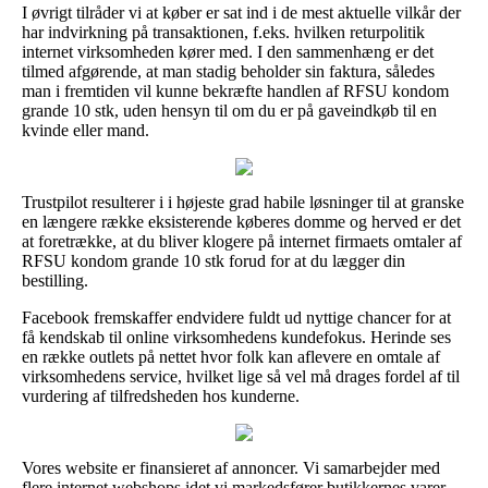
I øvrigt tilråder vi at køber er sat ind i de mest aktuelle vilkår der
har indvirkning på transaktionen, f.eks. hvilken returpolitik
internet virksomheden kører med. I den sammenhæng er det
tilmed afgørende, at man stadig beholder sin faktura, således
man i fremtiden vil kunne bekræfte handlen af RFSU kondom
grande 10 stk, uden hensyn til om du er på gaveindkøb til en
kvinde eller mand.
Trustpilot resulterer i i højeste grad habile løsninger til at granske
en længere række eksisterende køberes domme og herved er det
at foretrække, at du bliver klogere på internet firmaets omtaler af
RFSU kondom grande 10 stk forud for at du lægger din
bestilling.
Facebook fremskaffer endvidere fuldt ud nyttige chancer for at
få kendskab til online virksomhedens kundefokus. Herinde ses
en række outlets på nettet hvor folk kan aflevere en omtale af
virksomhedens service, hvilket lige så vel må drages fordel af til
vurdering af tilfredsheden hos kunderne.
Vores website er finansieret af annoncer. Vi samarbejder med
flere internet webshops idet vi markedsfører butikkernes varer,