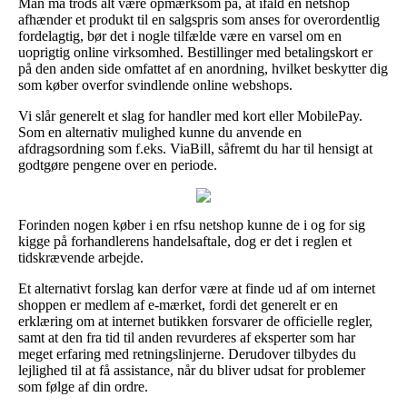
Man må trods alt være opmærksom på, at ifald en netshop
afhænder et produkt til en salgspris som anses for overordentlig
fordelagtig, bør det i nogle tilfælde være en varsel om en
uoprigtig online virksomhed. Bestillinger med betalingskort er
på den anden side omfattet af en anordning, hvilket beskytter dig
som køber overfor svindlende online webshops.
Vi slår generelt et slag for handler med kort eller MobilePay.
Som en alternativ mulighed kunne du anvende en
afdragsordning som f.eks. ViaBill, såfremt du har til hensigt at
godtgøre pengene over en periode.
Forinden nogen køber i en rfsu netshop kunne de i og for sig
kigge på forhandlerens handelsaftale, dog er det i reglen et
tidskrævende arbejde.
Et alternativt forslag kan derfor være at finde ud af om internet
shoppen er medlem af e-mærket, fordi det generelt er en
erklæring om at internet butikken forsvarer de officielle regler,
samt at den fra tid til anden revurderes af eksperter som har
meget erfaring med retningslinjerne. Derudover tilbydes du
lejlighed til at få assistance, når du bliver udsat for problemer
som følge af din ordre.