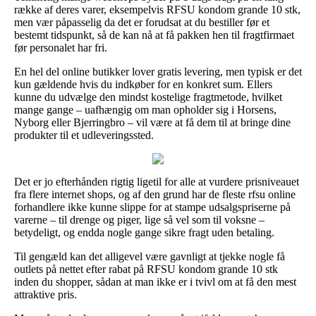
række af deres varer, eksempelvis RFSU kondom grande 10 stk,
men vær påpasselig da det er forudsat at du bestiller før et
bestemt tidspunkt, så de kan nå at få pakken hen til fragtfirmaet
før personalet har fri.
En hel del online butikker lover gratis levering, men typisk er det
kun gældende hvis du indkøber for en konkret sum. Ellers
kunne du udvælge den mindst kostelige fragtmetode, hvilket
mange gange – uafhængig om man opholder sig i Horsens,
Nyborg eller Bjerringbro – vil være at få dem til at bringe dine
produkter til et udleveringssted.
Det er jo efterhånden rigtig ligetil for alle at vurdere prisniveauet
fra flere internet shops, og af den grund har de fleste rfsu online
forhandlere ikke kunne slippe for at stampe udsalgspriserne på
varerne – til drenge og piger, lige så vel som til voksne –
betydeligt, og endda nogle gange sikre fragt uden betaling.
Til gengæld kan det alligevel være gavnligt at tjekke nogle få
outlets på nettet efter rabat på RFSU kondom grande 10 stk
inden du shopper, sådan at man ikke er i tvivl om at få den mest
attraktive pris.