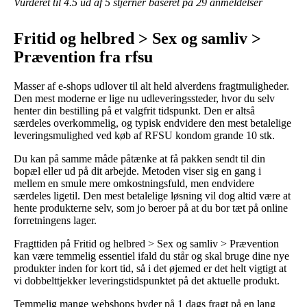
Vurderet til
4.5
ud af 5 stjerner baseret på
29
anmeldelser
Fritid og helbred > Sex og samliv >
Prævention fra rfsu
Masser af e-shops udlover til alt held alverdens fragtmuligheder.
Den mest moderne er lige nu udleveringssteder, hvor du selv
henter din bestilling på et valgfrit tidspunkt. Den er altså
særdeles overkommelig, og typisk endvidere den mest betalelige
leveringsmulighed ved køb af RFSU kondom grande 10 stk.
Du kan på samme måde påtænke at få pakken sendt til din
bopæl eller ud på dit arbejde. Metoden viser sig en gang i
mellem en smule mere omkostningsfuld, men endvidere
særdeles ligetil. Den mest betalelige løsning vil dog altid være at
hente produkterne selv, som jo beroer på at du bor tæt på online
forretningens lager.
Fragttiden på Fritid og helbred > Sex og samliv > Prævention
kan være temmelig essentiel ifald du står og skal bruge dine nye
produkter inden for kort tid, så i det øjemed er det helt vigtigt at
vi dobbelttjekker leveringstidspunktet på det aktuelle produkt.
Temmelig mange webshops byder på 1 dags fragt på en lang