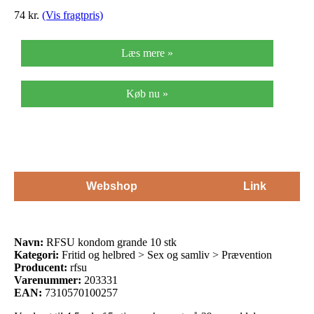
74
kr.
(Vis fragtpris)
Læs mere »
Køb nu »
Webshop
Link
Navn:
RFSU kondom grande 10 stk
Kategori:
Fritid og helbred > Sex og samliv > Prævention
Producent:
rfsu
Varenummer:
203331
EAN:
7310570100257