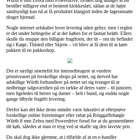
Würth 8 mm Zebra med Powerdrive, hvilket dog antager at du
bestiller tidligere end et bestemt klokkeslæt, sådan at de højst
sandsynligt kan nå at få produktet klargjort inden de lageransatte
drager hjemad.
Nogle internet selskaber lover levering uden gebyr, men i reglen
er det under betingelse af at der købes for et fastsat beløb. Ellers
skulle du snuppe den billigste fragtform, der tit – om du befinder
sig i Køge, Thisted eller Skjern – vil blive at få dem til at køre
pakken til en pakkeshop.
Det er særligt smertefrit for internetbrugere at vurdere
prisniveauet på forskellige shops på nettet, og derved har
adskillige Würth forhandlere på nettet set sig tvunget til at
nedbringe salgsværdien på en række af deres varer – til juniorer,
men ligeledes til herrer og damer – helt i bund, og endda nogle
gange tilbyde fragtfri levering.
Derfor kan det ikke desto mindre være lukrativt at efterprøve
forskellige online forretninger efter rabat på Ringgaffelnøgle
Würth 8 mm Zebra med Powerdrive forud for at du gennemfører
dit køb, således at man er tryg ved at skaffe sig den laveste pris.
Du skal dog ikke glemme, at i tilfælde af at en e-handler