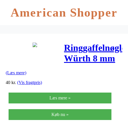
American Shopper
Ringgaffelnøgle
Würth 8 mm
Zebra med
(Læs mere)
Powerdrive
40
kr.
(Vis fragtpris)
Læs mere »
Køb nu »