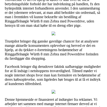
betydningsfulde forhold der har indvirkning på handlen, fx den
byttepolitik internet forhandleren anvender. I den sammenhæng
er det ydermere relevant, at man altid beholder sin ordremail, så
man i fremtiden vil kunne bekræfte sin bestilling af
Ringgaffelnøgle Würth 8 mm Zebra med Powerdrive, uden
hensyn til om man skal købe til en dreng eller pige.
Trustpilot bringer dig ganske gavnlige chancer for at analysere
mange aktuelle konsumenters oplevelser og herved er det en
hjælp, at du tjekker e-forretningens bedømmelser af
Ringgaffelnøgle Würth 8 mm Zebra med Powerdrive forinden
du færdiggør din shopping.
Facebook bringer dig derudover faktisk uafhængige muligheder
for at få indsigt i netshoppens troværdighed. Tilmed møder vi
nogle internet shops hvor man kan formulere en bedømmelse af
deres købsoplevelse, som ligeledes bør bruges til at få et indtryk
af kundernes tilfredshed.
Denne hjemmeside er finansieret af indtægter fra reklamer. Vi
arbejder tæt sammen med mange internet firmaer derved at vi