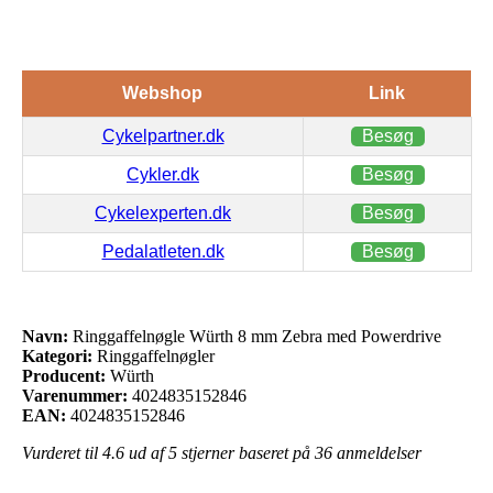
Webshop
Link
Cykelpartner.dk
Besøg
Cykler.dk
Besøg
Cykelexperten.dk
Besøg
Pedalatleten.dk
Besøg
Navn:
Ringgaffelnøgle Würth 8 mm Zebra med Powerdrive
Kategori:
Ringgaffelnøgler
Producent:
Würth
Varenummer:
4024835152846
EAN:
4024835152846
Vurderet til
4.6
ud af 5 stjerner baseret på
36
anmeldelser