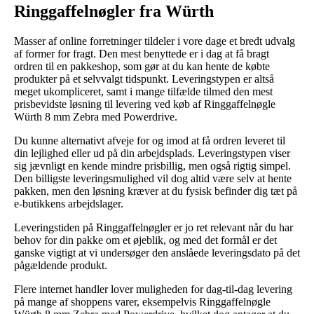
Ringgaffelnøgler fra Würth
Masser af online forretninger tildeler i vore dage et bredt udvalg
af former for fragt. Den mest benyttede er i dag at få bragt
ordren til en pakkeshop, som gør at du kan hente de købte
produkter på et selvvalgt tidspunkt. Leveringstypen er altså
meget ukompliceret, samt i mange tilfælde tilmed den mest
prisbevidste løsning til levering ved køb af Ringgaffelnøgle
Würth 8 mm Zebra med Powerdrive.
Du kunne alternativt afveje for og imod at få ordren leveret til
din lejlighed eller ud på din arbejdsplads. Leveringstypen viser
sig jævnligt en kende mindre prisbillig, men også rigtig simpel.
Den billigste leveringsmulighed vil dog altid være selv at hente
pakken, men den løsning kræver at du fysisk befinder dig tæt på
e-butikkens arbejdslager.
Leveringstiden på Ringgaffelnøgler er jo ret relevant når du har
behov for din pakke om et øjeblik, og med det formål er det
ganske vigtigt at vi undersøger den anslåede leveringsdato på det
pågældende produkt.
Flere internet handler lover muligheden for dag-til-dag levering
på mange af shoppens varer, eksempelvis Ringgaffelnøgle