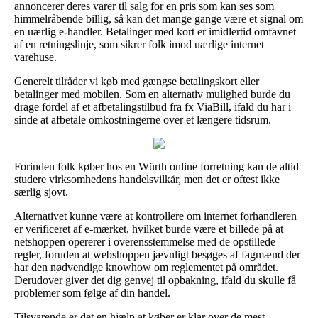
annoncerer deres varer til salg for en pris som kan ses som
himmelråbende billig, så kan det mange gange være et signal om
en uærlig e-handler. Betalinger med kort er imidlertid omfavnet
af en retningslinje, som sikrer folk imod uærlige internet
varehuse.
Generelt tilråder vi køb med gængse betalingskort eller
betalinger med mobilen. Som en alternativ mulighed burde du
drage fordel af et afbetalingstilbud fra fx ViaBill, ifald du har i
sinde at afbetale omkostningerne over et længere tidsrum.
Forinden folk køber hos en Würth online forretning kan de altid
studere virksomhedens handelsvilkår, men det er oftest ikke
særlig sjovt.
Alternativet kunne være at kontrollere om internet forhandleren
er verificeret af e-mærket, hvilket burde være et billede på at
netshoppen opererer i overensstemmelse med de opstillede
regler, foruden at webshoppen jævnligt besøges af fagmænd der
har den nødvendige knowhow om reglementet på området.
Derudover giver det dig genvej til opbakning, ifald du skulle få
problemer som følge af din handel.
Tilsvarende er det en hjælp at køber er klar over de mest