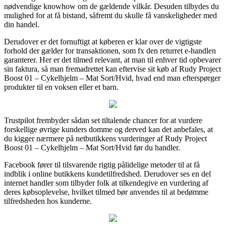
nødvendige knowhow om de gældende vilkår. Desuden tilbydes du
mulighed for at få bistand, såfremt du skulle få vanskeligheder med
din handel.
Derudover er det fornuftigt at køberen er klar over de vigtigste
forhold der gælder for transaktionen, som fx den returret e-handlen
garanterer. Her er det tilmed relevant, at man til enhver tid opbevarer
sin faktura, så man fremadrettet kan eftervise sit køb af Rudy Project
Boost 01 – Cykelhjelm – Mat Sort/Hvid, hvad end man efterspørger
produkter til en voksen eller et barn.
Trustpilot frembyder sådan set tiltalende chancer for at vurdere
forskellige øvrige kunders domme og derved kan det anbefales, at
du kigger nærmere på netbutikkens vurderinger af Rudy Project
Boost 01 – Cykelhjelm – Mat Sort/Hvid før du handler.
Facebook fører til tilsvarende rigtig pålidelige metoder til at få
indblik i online butikkens kundetilfredshed. Derudover ses en del
internet handler som tilbyder folk at tilkendegive en vurdering af
deres købsoplevelse, hvilket tilmed bør anvendes til at bedømme
tilfredsheden hos kunderne.