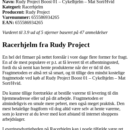
Navn:
Rudy Project Boost 01 – Cykelhjelm – Mat Sort/Hvid
Kategori:
Racerhjelm
Producent:
Rudy Project
Varenummer:
655586934265
EAN:
655586934265
Vurderet til
3.9
ud af 5 stjerner baseret på
47
anmeldelser
Racerhjelm fra Rudy Project
En hel del firmaer på nettet foreslår i vore dage flere former for fragt.
En af de mest populære er p.t. at få leveret til et afhentningssted,
fordi du så nemt kan hente produkterne når der er tid til det.
Fragtmetoden er altså ret så smart, og tit tillige den mindst kostelige
fragtmetode ved køb af Rudy Project Boost 01 – Cykelhjelm – Mat
Sort/Hvid.
Du kunne tillige foretrække at bestille varerne til levering til din
hjemmeadresse eller ud på dit arbejde. Fragtmetoden er
almindeligvis en smule mere pebret, men også meget praktisk. Den
mest betalelige fragtform vil dog altid være selv at hente varerne,
som jo kræver at du lever med kort afstand til internet shoppens
arbejdslager.
Leveringsdygtigheden på Racerhjelm kan i nogle tilfælde være ret