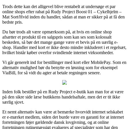
Trods dette kan det alligevel blive rentabelt at undersøge et par
online shops efter rabat på Rudy Project Boost 01 – Cykelhjelm –
Mat Sort/Hvid inden du handler, sådan at man er sikker på at få den
bedste pris.
Du bør trods alt være opmærksom på, at hvis en online shop
afsætter et produkt til en salgspris som kan ses som kolossalt
beskeden, så bør det mange gange være et bevis på en uærlig e-
shop. Handler med kort er ikke desto mindre inkluderet i et regelsæt,
hvilket bistår køber overfor svindlende internet virksomheder.
Vi går generelt ind for bestillinger med kort eller MobilePay. Som en
alternativ mulighed bør du benytte en løsning som for eksempel
ViaBill, for så vidt du agter at betale regningen senere.
Inden folk bestiller på en Rudy Project e-butik kan man for at være
på den sikre side læse butikkens handelsaftale, men det er tit ikke
særlig sjovt.
Et nemt alternativ kan være at bemærke hvorvidt internet selskabet
er e-mærket medlem, siden det burde være en garanti for at internet
forretningen føjer gældende dansk lovgivning, og at online
forretningen rutinemæssigt evalueres af specialister som har den