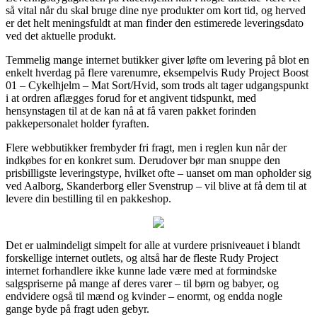
så vital når du skal bruge dine nye produkter om kort tid, og herved
er det helt meningsfuldt at man finder den estimerede leveringsdato
ved det aktuelle produkt.
Temmelig mange internet butikker giver løfte om levering på blot en
enkelt hverdag på flere varenumre, eksempelvis Rudy Project Boost
01 – Cykelhjelm – Mat Sort/Hvid, som trods alt tager udgangspunkt
i at ordren aflægges forud for et angivent tidspunkt, med
hensynstagen til at de kan nå at få varen pakket forinden
pakkepersonalet holder fyraften.
Flere webbutikker frembyder fri fragt, men i reglen kun når der
indkøbes for en konkret sum. Derudover bør man snuppe den
prisbilligste leveringstype, hvilket ofte – uanset om man opholder sig
ved Aalborg, Skanderborg eller Svenstrup – vil blive at få dem til at
levere din bestilling til en pakkeshop.
Det er ualmindeligt simpelt for alle at vurdere prisniveauet i blandt
forskellige internet outlets, og altså har de fleste Rudy Project
internet forhandlere ikke kunne lade være med at formindske
salgspriserne på mange af deres varer – til børn og babyer, og
endvidere også til mænd og kvinder – enormt, og endda nogle
gange byde på fragt uden gebyr.