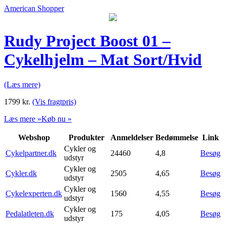
American Shopper
Rudy Project Boost 01 –
Cykelhjelm – Mat Sort/Hvid
(Læs mere)
1799
kr.
(Vis fragtpris)
Læs mere »
Køb nu »
Webshop
Produkter
Anmeldelser
Bedømmelse
Link
Cykler og
Cykelpartner.dk
24460
4,8
Besøg
udstyr
Cykler og
Cykler.dk
2505
4,65
Besøg
udstyr
Cykler og
Cykelexperten.dk
1560
4,55
Besøg
udstyr
Cykler og
Pedalatleten.dk
175
4,05
Besøg
udstyr