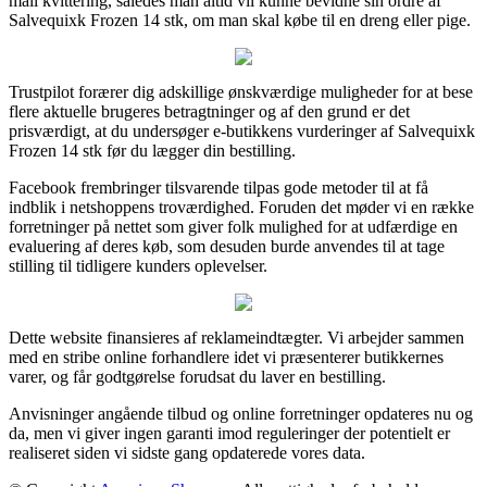
mail kvittering, således man altid vil kunne bevidne sin ordre af
Salvequixk Frozen 14 stk, om man skal købe til en dreng eller pige.
Trustpilot forærer dig adskillige ønskværdige muligheder for at bese
flere aktuelle brugeres betragtninger og af den grund er det
prisværdigt, at du undersøger e-butikkens vurderinger af Salvequixk
Frozen 14 stk før du lægger din bestilling.
Facebook frembringer tilsvarende tilpas gode metoder til at få
indblik i netshoppens troværdighed. Foruden det møder vi en række
forretninger på nettet som giver folk mulighed for at udfærdige en
evaluering af deres køb, som desuden burde anvendes til at tage
stilling til tidligere kunders oplevelser.
Dette website finansieres af reklameindtægter. Vi arbejder sammen
med en stribe online forhandlere idet vi præsenterer butikkernes
varer, og får godtgørelse forudsat du laver en bestilling.
Anvisninger angående tilbud og online forretninger opdateres nu og
da, men vi giver ingen garanti imod reguleringer der potentielt er
realiseret siden vi sidste gang opdaterede vores data.