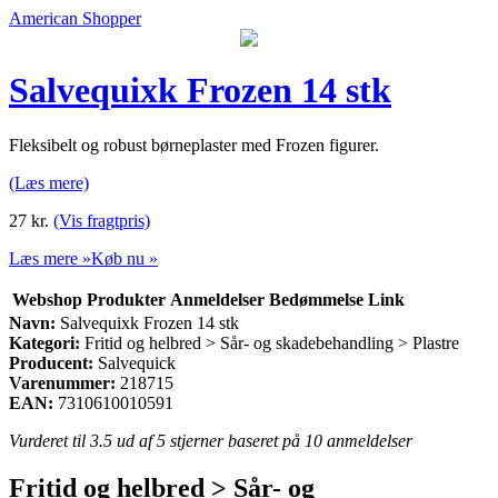
American Shopper
Salvequixk Frozen 14 stk
Fleksibelt og robust børneplaster med Frozen figurer.
(Læs mere)
27
kr.
(Vis fragtpris)
Læs mere »
Køb nu »
Webshop
Produkter
Anmeldelser
Bedømmelse
Link
Navn:
Salvequixk Frozen 14 stk
Kategori:
Fritid og helbred > Sår- og skadebehandling > Plastre
Producent:
Salvequick
Varenummer:
218715
EAN:
7310610010591
Vurderet til
3.5
ud af 5 stjerner baseret på
10
anmeldelser
Fritid og helbred > Sår- og