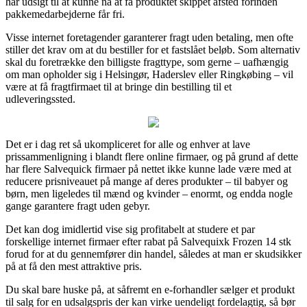
har udsigt til at kunne nå at få produktet skippet afsted forinden
pakkemedarbejderne får fri.
Visse internet foretagender garanterer fragt uden betaling, men ofte
stiller det krav om at du bestiller for et fastslået beløb. Som alternativ
skal du foretrække den billigste fragttype, som gerne – uafhængig
om man opholder sig i Helsingør, Haderslev eller Ringkøbing – vil
være at få fragtfirmaet til at bringe din bestilling til et
udleveringssted.
Det er i dag ret så ukompliceret for alle og enhver at lave
prissammenligning i blandt flere online firmaer, og på grund af dette
har flere Salvequick firmaer på nettet ikke kunne lade være med at
reducere prisniveauet på mange af deres produkter – til babyer og
børn, men ligeledes til mænd og kvinder – enormt, og endda nogle
gange garantere fragt uden gebyr.
Det kan dog imidlertid vise sig profitabelt at studere et par
forskellige internet firmaer efter rabat på Salvequixk Frozen 14 stk
forud for at du gennemfører din handel, således at man er skudsikker
på at få den mest attraktive pris.
Du skal bare huske på, at såfremt en e-forhandler sælger et produkt
til salg for en udsalgspris der kan virke uendeligt fordelagtig, så bør