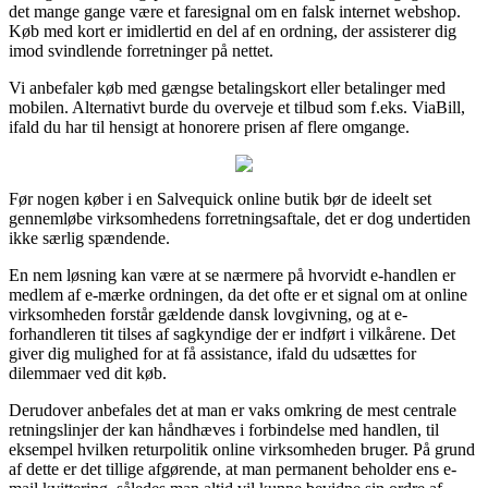
det mange gange være et faresignal om en falsk internet webshop.
Køb med kort er imidlertid en del af en ordning, der assisterer dig
imod svindlende forretninger på nettet.
Vi anbefaler køb med gængse betalingskort eller betalinger med
mobilen. Alternativt burde du overveje et tilbud som f.eks. ViaBill,
ifald du har til hensigt at honorere prisen af flere omgange.
Før nogen køber i en Salvequick online butik bør de ideelt set
gennemløbe virksomhedens forretningsaftale, det er dog undertiden
ikke særlig spændende.
En nem løsning kan være at se nærmere på hvorvidt e-handlen er
medlem af e-mærke ordningen, da det ofte er et signal om at online
virksomheden forstår gældende dansk lovgivning, og at e-
forhandleren tit tilses af sagkyndige der er indført i vilkårene. Det
giver dig mulighed for at få assistance, ifald du udsættes for
dilemmaer ved dit køb.
Derudover anbefales det at man er vaks omkring de mest centrale
retningslinjer der kan håndhæves i forbindelse med handlen, til
eksempel hvilken returpolitik online virksomheden bruger. På grund
af dette er det tillige afgørende, at man permanent beholder ens e-