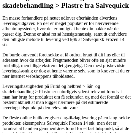
skadebehandling > Plastre fra Salvequick
En masse forhandlere på nettet udlover efterhånden alverdens
leveringsudgaver. En der er meget populær er for nærværende
afhentningssteder, hvor det er muligt at hente din pakke når det
passer dig. Denne er altså ret så hensigtsmæssig, samt tit endvidere
den billigste metode til levering ved køb af Salvequixk Frozen 14
stk.
Du burde omvendt foretrække at få ordren bragt til dit hus eller til
adressen hvor du arbejder. Fragtmetoden bliver ofte en sjat mindre
prisbillig, men tillige ekstremt let gængelig. Den mest prisbevidste
leveringsløsning er dog at hente varerne selv, som jo kræver at du er
nær internet webshoppens tilholdssted.
Leveringshastigheden på Fritid og helbred > Sår- og
skadebehandling > Plastre er naturligvis yderst relevant forudsat
man har brug for produktet om få sekunder, og med det formål er det
bestemt aktuelt at man kigger nærmere på det estimerede
leveringstidspunkt på den relevante vare.
De fleste online butikker giver dag-til-dag levering på en lang række
produkter, eksempelvis Salvequixk Frozen 14 stk, men det er
forudsat at handlen gemmenføres forud for et fast tidspunkt, så at de