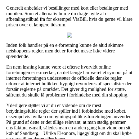
Generelt anbefaler vi bestillinger med kort eller betalinger med
mobilen. Som et alternativ burde du drage nytte af et
afbetalingstilbud fra for eksempel ViaBill, hvis du gerne vil klare
prisen over et længere tidsrum.
Inden folk handler på en e-forretning kunne de altid skimme
netshoppens regler, men det er for det meste ikke videre
spændende.
En nem løsning kunne være at efterse hvorvidt online
forretningen er e-mærket, da det længe har været et sympol på at
internet forretningen understøtter de officielle danske regler,
udover at internet butikken hyppigt revurderes af specialister der
forstår reglerne på området. Det giver dig mulighed for støtte,
såfremt du skulle få problemer i forbindelse med din shopping.
Yderligere støtter vi at du er vidende om de mest
betydningsfulde regler der spiller ind i forbindelse med købet,
eksempelvis hvilken ombytningspolitik e-forretningen anvender.
På grund af dette er det tillige relevant, at man stadig gemmer
ens faktura e-mail, således man en anden gang kan vidne om sit
køb af Sandberg – Ulrika Eleonora, ligegyldigt om du skal købe
en gave til en dame eller herre.