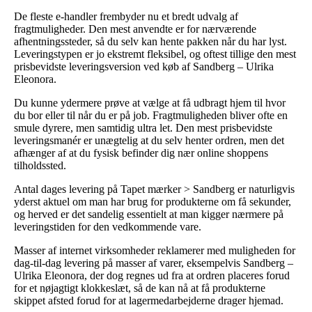
De fleste e-handler frembyder nu et bredt udvalg af
fragtmuligheder. Den mest anvendte er for nærværende
afhentningssteder, så du selv kan hente pakken når du har lyst.
Leveringstypen er jo ekstremt fleksibel, og oftest tillige den mest
prisbevidste leveringsversion ved køb af Sandberg – Ulrika
Eleonora.
Du kunne ydermere prøve at vælge at få udbragt hjem til hvor
du bor eller til når du er på job. Fragtmuligheden bliver ofte en
smule dyrere, men samtidig ultra let. Den mest prisbevidste
leveringsmanér er unægtelig at du selv henter ordren, men det
afhænger af at du fysisk befinder dig nær online shoppens
tilholdssted.
Antal dages levering på Tapet mærker > Sandberg er naturligvis
yderst aktuel om man har brug for produkterne om få sekunder,
og herved er det sandelig essentielt at man kigger nærmere på
leveringstiden for den vedkommende vare.
Masser af internet virksomheder reklamerer med muligheden for
dag-til-dag levering på masser af varer, eksempelvis Sandberg –
Ulrika Eleonora, der dog regnes ud fra at ordren placeres forud
for et nøjagtigt klokkeslæt, så de kan nå at få produkterne
skippet afsted forud for at lagermedarbejderne drager hjemad.