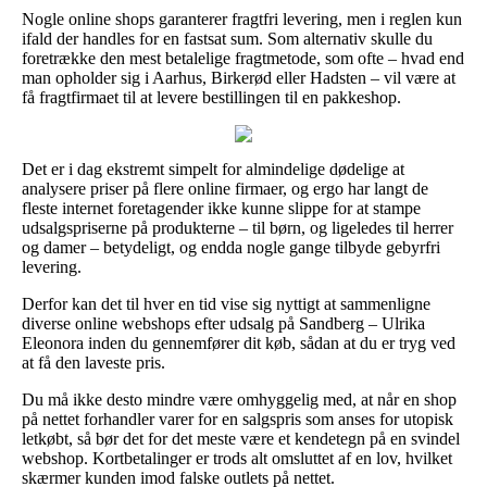
Nogle online shops garanterer fragtfri levering, men i reglen kun
ifald der handles for en fastsat sum. Som alternativ skulle du
foretrække den mest betalelige fragtmetode, som ofte – hvad end
man opholder sig i Aarhus, Birkerød eller Hadsten – vil være at
få fragtfirmaet til at levere bestillingen til en pakkeshop.
Det er i dag ekstremt simpelt for almindelige dødelige at
analysere priser på flere online firmaer, og ergo har langt de
fleste internet foretagender ikke kunne slippe for at stampe
udsalgspriserne på produkterne – til børn, og ligeledes til herrer
og damer – betydeligt, og endda nogle gange tilbyde gebyrfri
levering.
Derfor kan det til hver en tid vise sig nyttigt at sammenligne
diverse online webshops efter udsalg på Sandberg – Ulrika
Eleonora inden du gennemfører dit køb, sådan at du er tryg ved
at få den laveste pris.
Du må ikke desto mindre være omhyggelig med, at når en shop
på nettet forhandler varer for en salgspris som anses for utopisk
letkøbt, så bør det for det meste være et kendetegn på en svindel
webshop. Kortbetalinger er trods alt omsluttet af en lov, hvilket
skærmer kunden imod falske outlets på nettet.