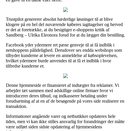
Trustpilot genererer absolut hæderlige løsninger til at blive
klogere på en hel del nuværende køberes iagttagelser og herved
er det at foretrække, at du besigtiger e-shoppens kritik af
Sandberg – Ulrika Eleonora forud for at du lægger din bestilling.
Facebook yder ydermere ret pæne genveje til at få indblik i
netshoppens pålidelighed. Derudover ses endda webshops som
tilbyder kunderne at levere en anmeldelse af købsoplevelsen,
hvilket ydermere burde anvendes til at få et indblik i hvor
tilfredse kunderne er.
Denne hjemmeside er finansieret af indtægter fra reklamer. Vi
arbejder tæt sammen med adskillige online firmaer hvor vi
introducerer deres tilbud, og indkasserer betaling under
forudsætning af at en af de besøgende på vores side realiserer en
transaktion.
Informationer angående varer og netbutikker opdateres hele
tiden, men vi kan ikke stilles ansvarlig for forandringer der måtte
være udført siden sidste opdatering af hjemmesidens