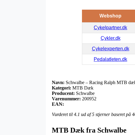
Webshop
Cykelpartner.dk
Cykler.dk
Cykelexperten.dk
Pedalatleten.dk
Navn:
Schwalbe – Racing Ralph MTB dæk
Kategori:
MTB Dæk
Producent:
Schwalbe
Varenummer:
200952
EAN:
Vurderet til
4.1
ud af 5 stjerner baseret på
4
MTB Dæk fra Schwalbe