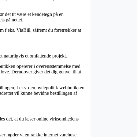
ør det tit være et kendetegn på en
ts på nettet.
m f.eks. ViaBill, såfremt du foretrækker at
 naturligvis et omfattende projekt.
-butikken opererer i overensstemmelse med
 love. Derudover giver det dig genvej til at
llingen, f.eks. den byttepolitik webbutikken
drettet vil kunne bevidne bestillingen af
ådes det, at du læser online virksomhedens
over møder vi en række internet varehuse