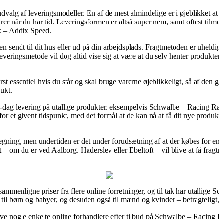
udvalg af leveringsmodeller. En af de mest almindelige er i øjeblikket a
e varer når du har tid. Leveringsformen er altså super nem, samt oftest til
 – Addix Speed.
ken sendt til dit hus eller ud på din arbejdsplads. Fragtmetoden er uhe
 leveringsmetode vil dog altid vise sig at være at du selv henter produkte
ssentiel hvis du står og skal bruge varerne øjeblikkeligt, så af den gru
dukt.
il-dag levering på utallige produkter, eksempelvis Schwalbe – Racing
 for et givent tidspunkt, med det formål at de kan nå at få dit nye prod
egning, men undertiden er det under forudsætning af at der købes for en
 – om du er ved Aalborg, Haderslev eller Ebeltoft – vil blive at få fragtm
t sammenligne priser fra flere online forretninger, og til tak har utalli
 til børn og babyer, og desuden også til mænd og kvinder – betragteligt
røve nogle enkelte online forhandlere efter tilbud på Schwalbe – Rac