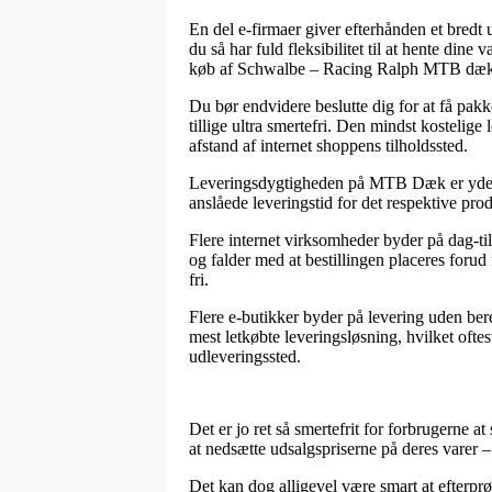
En del e-firmaer giver efterhånden et bredt 
du så har fuld fleksibilitet til at hente din
køb af Schwalbe – Racing Ralph MTB dæk
Du bør endvidere beslutte dig for at få pak
tillige ultra smertefri. Den mindst kostelige
afstand af internet shoppens tilholdssted.
Leveringsdygtigheden på MTB Dæk er yderst e
anslåede leveringstid for det respektive pro
Flere internet virksomheder byder på dag-t
og falder med at bestillingen placeres forud
fri.
Flere e-butikker byder på levering uden ber
mest letkøbte leveringsløsning, hvilket oftest
udleveringssted.
Det er jo ret så smertefrit for forbrugerne a
at nedsætte udsalgspriserne på deres varer –
Det kan dog alligevel være smart at efterp