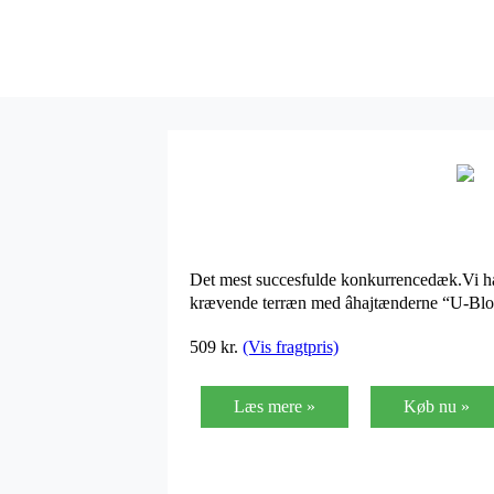
Det mest succesfulde konkurrencedæk.Vi har
krævende terræn med âhajtænderne “U-Block
509
kr.
(Vis fragtpris)
Læs mere »
Køb nu »