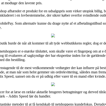
 at modtage den laveste pris.
shop afhænder et produkt for en udsalgspris som virker utopisk billig, b
nkluderet i en lovbestemmelse, der sikrer køber overfor svindlende outle
obilePay. Som alternativ kunne du drage nytte af et afbetalingstilbud so
e.
ik burde de når alt kommer til alt tyde webbutikkens regler, dog er det
netshoppen er e-mærke tilsluttet, som skulle være et fingerpeg om at e
f og til evalueres af sagkyndige der har ekspertise inden for de gældende
ed din bestilling.
nstagende til de mest vedkommende vedtægter der kan influere på besti
nde, at man når som helst gemmer sin ordrekvittering, således man frema
peed, uanset om du er på udkig efter varer til en mand eller kvinde.
ncer for at læse en række aktuelle brugeres betragtninger og derved tilr
æk – Addix Speed før du handler.
ntastiske metoder til at få kendskab til netshoppens kundefokus. Derud