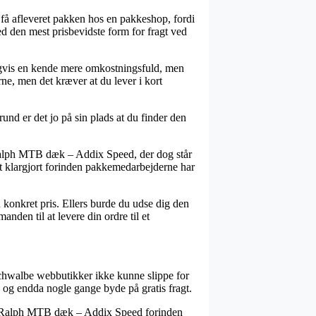
t få afleveret pakken hos en pakkeshop, fordi
med den mest prisbevidste form for fragt ved
ldigvis en kende mere omkostningsfuld, men
rne, men det kræver at du lever i kort
nd er det jo på sin plads at du finder den
 Ralph MTB dæk – Addix Speed, der dog står
ukt klargjort forinden pakkemedarbejderne har
 konkret pris. Ellers burde du udse dig den
anden til at levere din ordre til et
ge Schwalbe webbutikker ikke kunne slippe for
, og endda nogle gange byde på gratis fragt.
ing Ralph MTB dæk – Addix Speed forinden