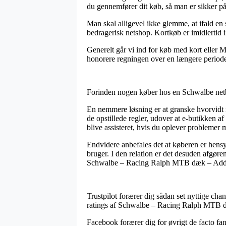
du gennemfører dit køb, så man er sikker på
Man skal alligevel ikke glemme, at ifald en 
bedragerisk netshop. Kortkøb er imidlertid i
Generelt går vi ind for køb med kort eller M
honorere regningen over en længere period
Forinden nogen køber hos en Schwalbe netbut
En nemmere løsning er at granske hvorvidt 
de opstillede regler, udover at e-butikken a
blive assisteret, hvis du oplever problemer m
Endvidere anbefales det at køberen er hensy
bruger. I den relation er det desuden afgøre
Schwalbe – Racing Ralph MTB dæk – Addix S
Trustpilot forærer dig sådan set nyttige cha
ratings af Schwalbe – Racing Ralph MTB d
Facebook forærer dig for øvrigt de facto fa