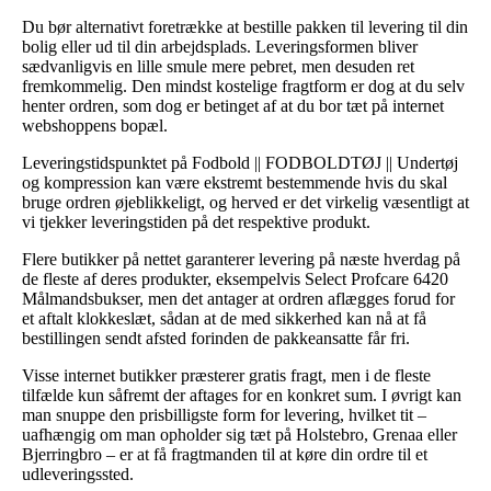
Du bør alternativt foretrække at bestille pakken til levering til din
bolig eller ud til din arbejdsplads. Leveringsformen bliver
sædvanligvis en lille smule mere pebret, men desuden ret
fremkommelig. Den mindst kostelige fragtform er dog at du selv
henter ordren, som dog er betinget af at du bor tæt på internet
webshoppens bopæl.
Leveringstidspunktet på Fodbold || FODBOLDTØJ || Undertøj
og kompression kan være ekstremt bestemmende hvis du skal
bruge ordren øjeblikkeligt, og herved er det virkelig væsentligt at
vi tjekker leveringstiden på det respektive produkt.
Flere butikker på nettet garanterer levering på næste hverdag på
de fleste af deres produkter, eksempelvis Select Profcare 6420
Målmandsbukser, men det antager at ordren aflægges forud for
et aftalt klokkeslæt, sådan at de med sikkerhed kan nå at få
bestillingen sendt afsted forinden de pakkeansatte får fri.
Visse internet butikker præsterer gratis fragt, men i de fleste
tilfælde kun såfremt der aftages for en konkret sum. I øvrigt kan
man snuppe den prisbilligste form for levering, hvilket tit –
uafhængig om man opholder sig tæt på Holstebro, Grenaa eller
Bjerringbro – er at få fragtmanden til at køre din ordre til et
udleveringssted.