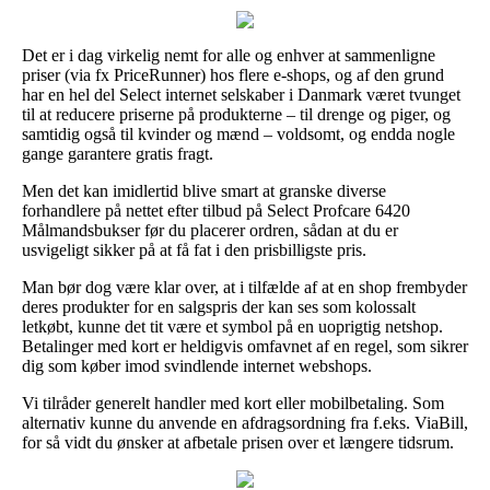
Det er i dag virkelig nemt for alle og enhver at sammenligne
priser (via fx PriceRunner) hos flere e-shops, og af den grund
har en hel del Select internet selskaber i Danmark været tvunget
til at reducere priserne på produkterne – til drenge og piger, og
samtidig også til kvinder og mænd – voldsomt, og endda nogle
gange garantere gratis fragt.
Men det kan imidlertid blive smart at granske diverse
forhandlere på nettet efter tilbud på Select Profcare 6420
Målmandsbukser før du placerer ordren, sådan at du er
usvigeligt sikker på at få fat i den prisbilligste pris.
Man bør dog være klar over, at i tilfælde af at en shop frembyder
deres produkter for en salgspris der kan ses som kolossalt
letkøbt, kunne det tit være et symbol på en uoprigtig netshop.
Betalinger med kort er heldigvis omfavnet af en regel, som sikrer
dig som køber imod svindlende internet webshops.
Vi tilråder generelt handler med kort eller mobilbetaling. Som
alternativ kunne du anvende en afdragsordning fra f.eks. ViaBill,
for så vidt du ønsker at afbetale prisen over et længere tidsrum.