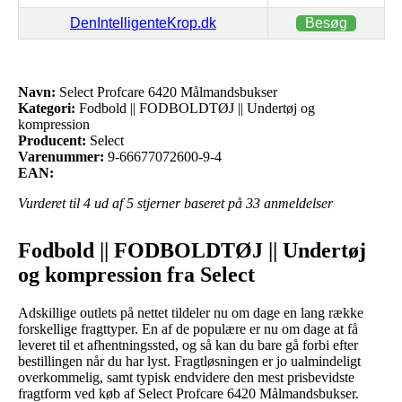
DenIntelligenteKrop.dk
Besøg
Navn:
Select Profcare 6420 Målmandsbukser
Kategori:
Fodbold || FODBOLDTØJ || Undertøj og
kompression
Producent:
Select
Varenummer:
9-66677072600-9-4
EAN:
Vurderet til
4
ud af 5 stjerner baseret på
33
anmeldelser
Fodbold || FODBOLDTØJ || Undertøj
og kompression fra Select
Adskillige outlets på nettet tildeler nu om dage en lang række
forskellige fragttyper. En af de populære er nu om dage at få
leveret til et afhentningssted, og så kan du bare gå forbi efter
bestillingen når du har lyst. Fragtløsningen er jo ualmindeligt
overkommelig, samt typisk endvidere den mest prisbevidste
fragtform ved køb af Select Profcare 6420 Målmandsbukser.