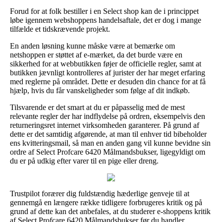
Forud for at folk bestiller i en Select shop kan de i princippet
løbe igennem webshoppens handelsaftale, det er dog i mange
tilfælde et tidskrævende projekt.
En anden løsning kunne måske være at bemærke om
netshoppen er støttet af e-mærket, da det burde være en
sikkerhed for at webbutikken føjer de officielle regler, samt at
butikken jævnligt kontrolleres af jurister der har meget erfaring
med reglerne på området. Dette er desuden din chance for at få
hjælp, hvis du får vanskeligheder som følge af dit indkøb.
Tilsvarende er det smart at du er påpasselig med de mest
relevante regler der har indflydelse på ordren, eksempelvis den
returneringsret internet virksomheden garanterer. På grund af
dette er det samtidig afgørende, at man til enhver tid bibeholder
ens kvitteringsmail, så man en anden gang vil kunne bevidne sin
ordre af Select Profcare 6420 Målmandsbukser, ligegyldigt om
du er på udkig efter varer til en pige eller dreng.
Trustpilot forærer dig fuldstændig hæderlige genveje til at
gennemgå en længere række tidligere forbrugeres kritik og på
grund af dette kan det anbefales, at du studerer e-shoppens kritik
af Select Profcare 6420 Målmandsbukser før du handler.