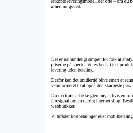
letkøbte leveringsmodel, der ofte – om du bef
afhentningssted.
Det er ualmindeligt simpelt for folk at analy
priserne på specielt deres bedst i test produ
levering uden betaling.
Derfor kan det imidlertid blive smart at sam
velinformeret til at opnå den skarpeste pris.
Du må trods alt ikke glemme, at hvis en for
faresignal om en uærlig internet shop. Besti
webbutikker.
Vi tilråder kortbetalinger eller mobilbetalin