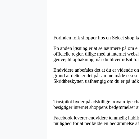
Forinden folk shopper hos en Select shop k
En anden løsning er at se nærmere på om e-f
officielle regler, tillige med at internet w
genvej til opbakning, når du bliver udsat f
Endvidere anbefales det at du er vidende om 
grund af dette er det på samme måde essesen
Skridtbeskytter, uafhængig om du er på udkig
Trustpilot byder på adskillige troværdige ch
besigtiger internet shoppens bedømmelser af 
Facebook leverer endvidere temmelig habile 
mulighed for at nedfælde en bedømmelse af v