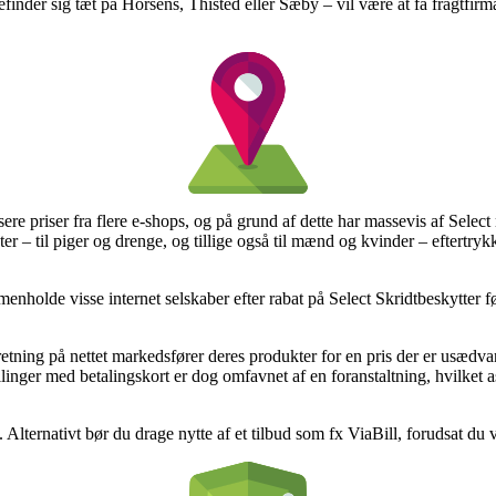
inder sig tæt på Horsens, Thisted eller Sæby – vil være at få fragtfirmaet
sere priser fra flere e-shops, og på grund af dette har massevis af Select 
kter – til piger og drenge, og tillige også til mænd og kvinder – eftertry
menholde visse internet selskaber efter rabat på Select Skridtbeskytter 
retning på nettet markedsfører deres produkter for en pris der er usædv
llinger med betalingskort er dog omfavnet af en foranstaltning, hvilket
g. Alternativt bør du drage nytte af et tilbud som fx ViaBill, forudsat du 