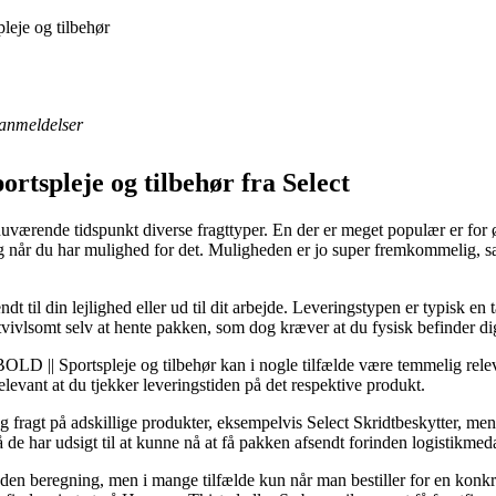
eje og tilbehør
anmeldelser
tspleje og tilbehør fra Select
uværende tidspunkt diverse fragttyper. En der er meget populær er for ø
ing når du har mulighed for det. Muligheden er jo super fremkommelig, 
t til din lejlighed eller ud til dit arbejde. Leveringstypen er typisk en 
utvivlsomt selv at hente pakken, som dog kræver at du fysisk befinder dig
 || Sportspleje og tilbehør kan i nogle tilfælde være temmelig releva
relevant at du tjekker leveringstiden på det respektive produkt.
g fragt på adskillige produkter, eksempelvis Select Skridtbeskytter, me
å de har udsigt til at kunne nå at få pakken afsendt forinden logistikmed
t uden beregning, men i mange tilfælde kun når man bestiller for en konkr