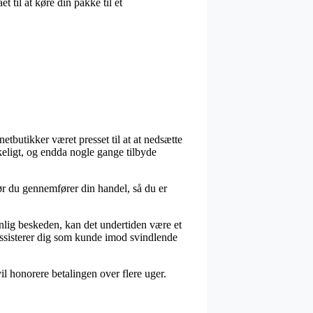
 til at køre din pakke til et
netbutikker været presset til at at nedsætte
kkeligt, og endda nogle gange tilbyde
før du gennemfører din handel, så du er
anlig beskeden, kan det undertiden være et
 assisterer dig som kunde imod svindlende
vil honorere betalingen over flere uger.