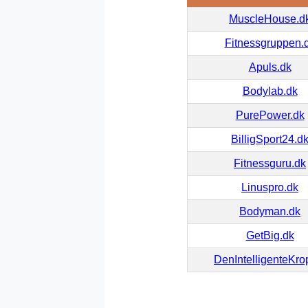
MuscleHouse.d
Fitnessgruppen.
Apuls.dk
Bodylab.dk
PurePower.dk
BilligSport24.d
Fitnessguru.dk
Linuspro.dk
Bodyman.dk
GetBig.dk
DenIntelligenteKro