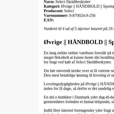
Navn:
Select Skridtbeskytter
Kategori:
Øvrige || HÅNDBOLD || Sportspl
Producent:
Select
Varenummer:
9-870024-9-256
EAN:
Vurderet til
4
ud af 5 stjerner baseret på
29
Øvrige || HÅNDBOLD || Spor
En lang række online varehuse foreslår på n
meget fleksibelt at kunne hente din bestill
for fragt ved køb af Select Skridtbeskytter.
Du bør omvendt tænke over at få varerne send
Den mest betalelige løsning til levering er 
Leveringsdygtigheden på Øvrige || HÅNDBOLD
inden for få dage, så derfor er det sandelig 
En del e-butikker i Danmark yder dag-til-da
gennemføres forinden et fastsat tidspunkt, s
Indtil flere internet foretagender yder frag