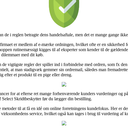
an de i reglen betragte dens handelsaftale, men det er mange gange ik
irmaet er medlem af e-mærke ordningen, hvilket ofte er en sikkerhed fo
ebshoppen rutinemæssigt kigges til af eksperter som kender til de gælden
or dilemmaer med dit køb.
de vigtigste regler der spiller ind i forbindelse med ordren, som fx den
tielt, at man stadigvæk gemmer sin ordremail, således man fremadrettet 
 efter et produkt til en pige eller dreng.
ancer for at efterse ret mange forhenværende kunders vurderinger og på 
Select Skridtbeskytter før du lægger din bestilling.
metoder til at få en idé om online forretningens kundefokus. Her er de
irksomhedens service, hvilket også kan tages i brug til vurdering af ku