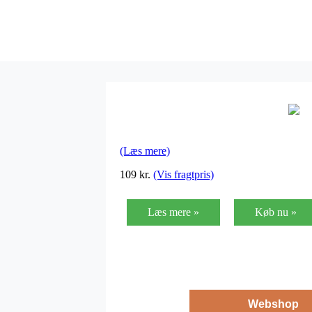
(Læs mere)
109
kr.
(Vis fragtpris)
Læs mere »
Køb nu »
Webshop