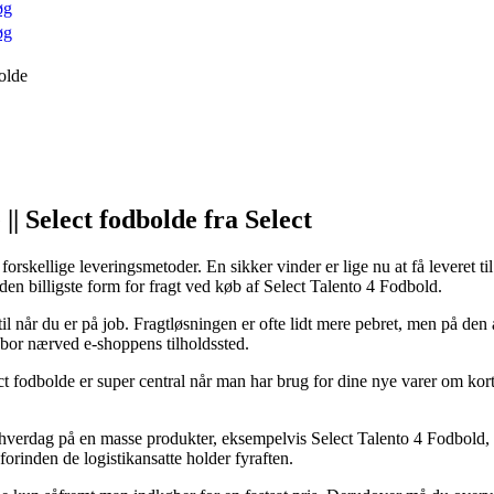
øg
øg
olde
Select fodbolde fra Select
skellige leveringsmetoder. En sikker vinder er lige nu at få leveret til 
den billigste form for fragt ved køb af Select Talento 4 Fodbold.
r til når du er på job. Fragtløsningen er ofte lidt mere pebret, men på d
u bor nærved e-shoppens tilholdssted.
bolde er super central når man har brug for dine nye varer om kort ti
kelt hverdag på en masse produkter, eksempelvis Select Talento 4 Fodbold
forinden de logistikansatte holder fyraften.