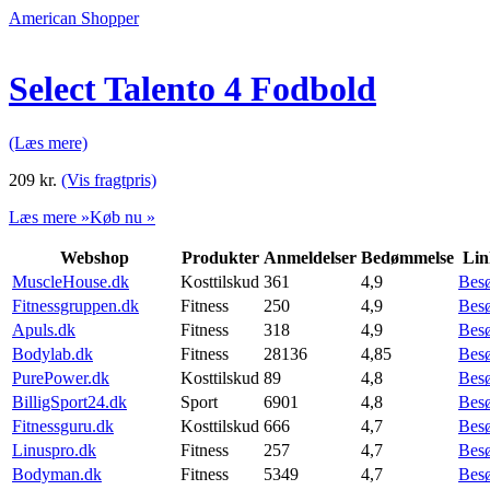
American Shopper
Select Talento 4 Fodbold
(Læs mere)
209
kr.
(Vis fragtpris)
Læs mere »
Køb nu »
Webshop
Produkter
Anmeldelser
Bedømmelse
Lin
MuscleHouse.dk
Kosttilskud
361
4,9
Bes
Fitnessgruppen.dk
Fitness
250
4,9
Bes
Apuls.dk
Fitness
318
4,9
Bes
Bodylab.dk
Fitness
28136
4,85
Bes
PurePower.dk
Kosttilskud
89
4,8
Bes
BilligSport24.dk
Sport
6901
4,8
Bes
Fitnessguru.dk
Kosttilskud
666
4,7
Bes
Linuspro.dk
Fitness
257
4,7
Bes
Bodyman.dk
Fitness
5349
4,7
Bes