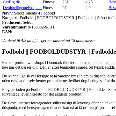
GetBig.dk
Fitness
231
4,25
Bes
DenIntelligenteKrop.dk
Fitness
97
2,9
Bes
Navn:
Select Talento 4 Fodbold
Kategori:
Fodbold || FODBOLDUDSTYR || Fodbolde || Select fodb
Producent:
Select
Varenummer:
9-130002-9-311
EAN:
Vurderet til
4.2
ud af 5 stjerner baseret på
18
anmeldelser
Fodbold || FODBOLDUDSTYR || Fodbolde || 
En stor portion webshops i Danmark tildeler nu om stunder en hel del for
lige når det passer dig. Den er altså temmelig simpel, og typisk endda 
Du kunne lige så vel forsøge at få varerne bragt hjem til dig selv elle
uden tvivl at du selv henter produkterne, hvilket dog betinges af at d
Fragtperioden på Fodbold || FODBOLDUDSTYR || Fodbolde || Select fod
forventede leveringsdato for det aktuelle produkt.
De fleste internet foretagender stiller udsigt til levering efter en en
tidspunkt, med hensynstagen til at de kan nå at få ordren på posthuset 