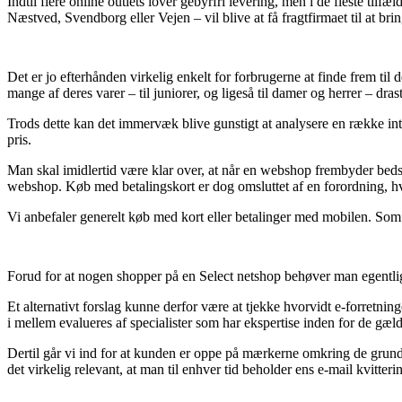
Indtil flere online outlets lover gebyrfri levering, men i de fleste til
Næstved, Svendborg eller Vejen – vil blive at få fragtfirmaet til at bring
Det er jo efterhånden virkelig enkelt for forbrugerne at finde frem til d
mange af deres varer – til juniorer, og ligeså til damer og herrer – dra
Trods dette kan det immervæk blive gunstigt at analysere en række int
pris.
Man skal imidlertid være klar over, at når en webshop frembyder bedst i
webshop. Køb med betalingskort er dog omsluttet af en forordning, hv
Vi anbefaler generelt køb med kort eller betalinger med mobilen. Som a
Forud for at nogen shopper på en Select netshop behøver man egentlig
Et alternativt forslag kunne derfor være at tjekke hvorvidt e-forretning
i mellem evalueres af specialister som har ekspertise inden for de gæld
Dertil går vi ind for at kunden er oppe på mærkerne omkring de grund
det virkelig relevant, at man til enhver tid beholder ens e-mail kvitte