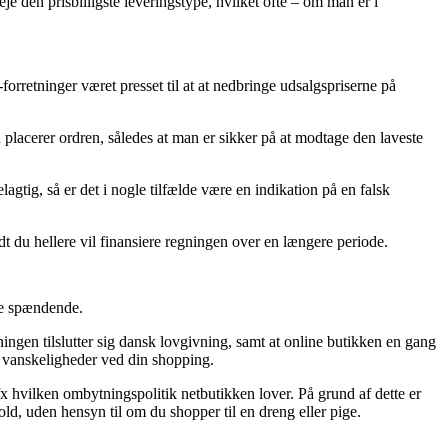
eje den prisbilligste leveringstype, hvilket ofte – om man er i
e-forretninger været presset til at at nedbringe udsalgspriserne på
placerer ordren, således at man er sikker på at modtage den laveste
agtig, så er det i nogle tilfælde være en indikation på en falsk
dt du hellere vil finansiere regningen over en længere periode.
re spændende.
tningen tilslutter sig dansk lovgivning, samt at online butikken en gang
få vanskeligheder ved din shopping.
 hvilken ombytningspolitik netbutikken lover. På grund af dette er
old, uden hensyn til om du shopper til en dreng eller pige.