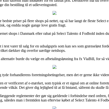
fælde kun såfremt man indkøber for en fastsat pris. Derudover må du overv
e din bestilling til et udleveringssted.
e bedste priser på flere shops på nettet, og så har langt de fleste Select 
stisk, og endda nogle gange love gratis fragt.
ernet shops i Danmark efter rabat på Select Talento 4 Fodbold inden du 
 test varer til salg for en udsalgspris som kan ses som grænseløst fordel
ilket dækker dig overfor uærlige netshops.
lternativ burde du vælge en afbetalingsløsning fra fx ViaBill, for så vi
 tyde forhandlerens forretningsbetingelser, men det er gerne ikke vide
en er verificeret af e-mærket, som typisk er et signal om at online forre
ende vilkår. Det giver dig lejlighed til at få bistand, såfremt du skulle 
læggende reglementer der gør sig gældende i forbindelse med ordren, fx
ring, således man i fremtiden kan eftervise købet af Select Talento 4 Fodb