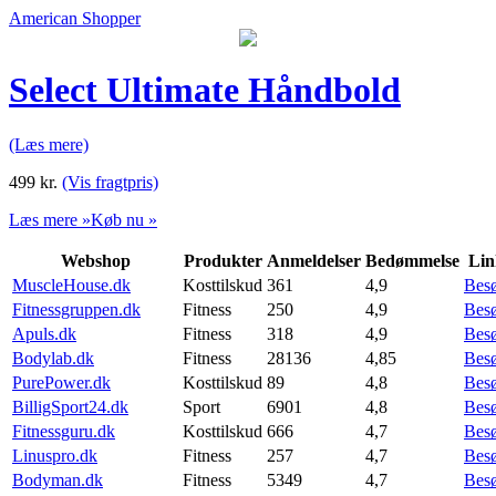
American Shopper
Select Ultimate Håndbold
(Læs mere)
499
kr.
(Vis fragtpris)
Læs mere »
Køb nu »
Webshop
Produkter
Anmeldelser
Bedømmelse
Lin
MuscleHouse.dk
Kosttilskud
361
4,9
Bes
Fitnessgruppen.dk
Fitness
250
4,9
Bes
Apuls.dk
Fitness
318
4,9
Bes
Bodylab.dk
Fitness
28136
4,85
Bes
PurePower.dk
Kosttilskud
89
4,8
Bes
BilligSport24.dk
Sport
6901
4,8
Bes
Fitnessguru.dk
Kosttilskud
666
4,7
Bes
Linuspro.dk
Fitness
257
4,7
Bes
Bodyman.dk
Fitness
5349
4,7
Bes