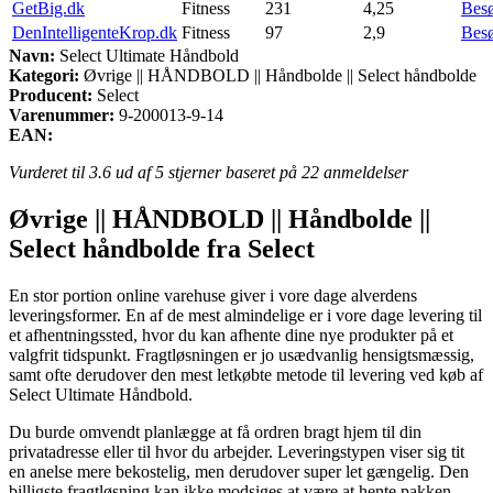
GetBig.dk
Fitness
231
4,25
Bes
DenIntelligenteKrop.dk
Fitness
97
2,9
Bes
Navn:
Select Ultimate Håndbold
Kategori:
Øvrige || HÅNDBOLD || Håndbolde || Select håndbolde
Producent:
Select
Varenummer:
9-200013-9-14
EAN:
Vurderet til
3.6
ud af 5 stjerner baseret på
22
anmeldelser
Øvrige || HÅNDBOLD || Håndbolde ||
Select håndbolde fra Select
En stor portion online varehuse giver i vore dage alverdens
leveringsformer. En af de mest almindelige er i vore dage levering til
et afhentningssted, hvor du kan afhente dine nye produkter på et
valgfrit tidspunkt. Fragtløsningen er jo usædvanlig hensigtsmæssig,
samt ofte derudover den mest letkøbte metode til levering ved køb af
Select Ultimate Håndbold.
Du burde omvendt planlægge at få ordren bragt hjem til din
privatadresse eller til hvor du arbejder. Leveringstypen viser sig tit
en anelse mere bekostelig, men derudover super let gængelig. Den
billigste fragtløsning kan ikke modsiges at være at hente pakken