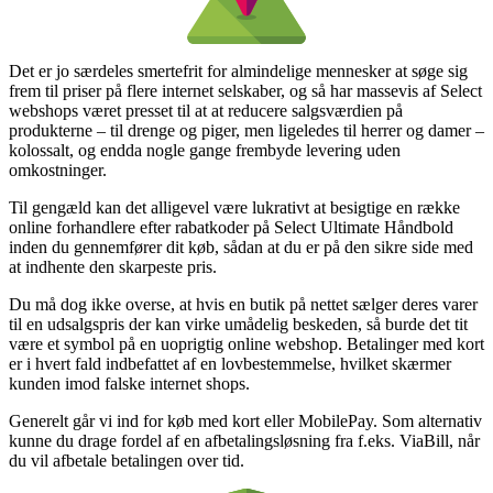
Det er jo særdeles smertefrit for almindelige mennesker at søge sig
frem til priser på flere internet selskaber, og så har massevis af Select
webshops været presset til at at reducere salgsværdien på
produkterne – til drenge og piger, men ligeledes til herrer og damer –
kolossalt, og endda nogle gange frembyde levering uden
omkostninger.
Til gengæld kan det alligevel være lukrativt at besigtige en række
online forhandlere efter rabatkoder på Select Ultimate Håndbold
inden du gennemfører dit køb, sådan at du er på den sikre side med
at indhente den skarpeste pris.
Du må dog ikke overse, at hvis en butik på nettet sælger deres varer
til en udsalgspris der kan virke umådelig beskeden, så burde det tit
være et symbol på en uoprigtig online webshop. Betalinger med kort
er i hvert fald indbefattet af en lovbestemmelse, hvilket skærmer
kunden imod falske internet shops.
Generelt går vi ind for køb med kort eller MobilePay. Som alternativ
kunne du drage fordel af en afbetalingsløsning fra f.eks. ViaBill, når
du vil afbetale betalingen over tid.