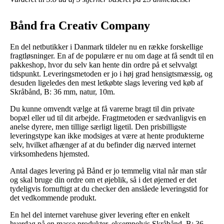
Bånd fra Creativ Company
En del netbutikker i Danmark tildeler nu en række forskellige
fragtløsninger. En af de populære er nu om dage at få sendt til en
pakkeshop, hvor du selv kan hente din ordre på et selvvalgt
tidspunkt. Leveringsmetoden er jo i høj grad hensigtsmæssig, og
desuden ligeledes den mest letkøbte slags levering ved køb af
Skråbånd, B: 36 mm, natur, 10m.
Du kunne omvendt vælge at få varerne bragt til din private
bopæl eller ud til dit arbejde. Fragtmetoden er sædvanligvis en
anelse dyrere, men tillige særligt ligetil. Den prisbilligste
leveringstype kan ikke modsiges at være at hente produkterne
selv, hvilket afhænger af at du befinder dig nærved internet
virksomhedens hjemsted.
Antal dages levering på Bånd er jo temmelig vital når man står
og skal bruge din ordre om et øjeblik, så i det øjemed er det
tydeligvis fornuftigt at du checker den anslåede leveringstid for
det vedkommende produkt.
En hel del internet varehuse giver levering efter en enkelt
hverdag på en masse produkter, eksempelvis Skråbånd, B: 36