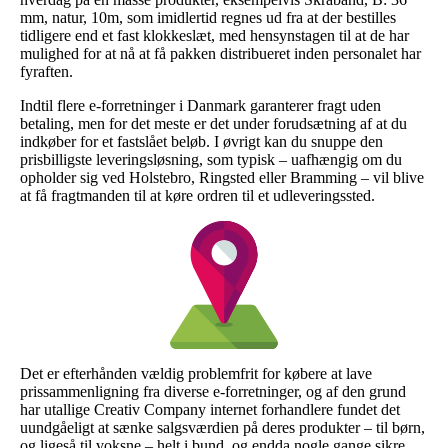
mm, natur, 10m, som imidlertid regnes ud fra at der bestilles
tidligere end et fast klokkeslæt, med hensynstagen til at de har
mulighed for at nå at få pakken distribueret inden personalet har
fyraften.
Indtil flere e-forretninger i Danmark garanterer fragt uden
betaling, men for det meste er det under forudsætning af at du
indkøber for et fastslået beløb. I øvrigt kan du snuppe den
prisbilligste leveringsløsning, som typisk – uafhængig om du
opholder sig ved Holstebro, Ringsted eller Bramming – vil blive
at få fragtmanden til at køre ordren til et udleveringssted.
Det er efterhånden vældig problemfrit for købere at lave
prissammenligning fra diverse e-forretninger, og af den grund
har utallige Creativ Company internet forhandlere fundet det
uundgåeligt at sænke salgsværdien på deres produkter – til børn,
og ligeså til voksne – helt i bund, og endda nogle gange sikre