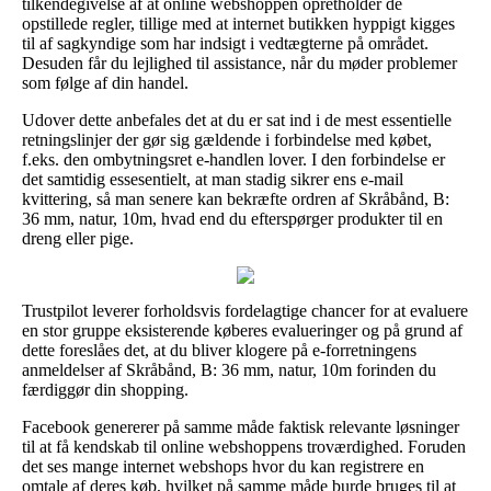
tilkendegivelse af at online webshoppen opretholder de
opstillede regler, tillige med at internet butikken hyppigt kigges
til af sagkyndige som har indsigt i vedtægterne på området.
Desuden får du lejlighed til assistance, når du møder problemer
som følge af din handel.
Udover dette anbefales det at du er sat ind i de mest essentielle
retningslinjer der gør sig gældende i forbindelse med købet,
f.eks. den ombytningsret e-handlen lover. I den forbindelse er
det samtidig essesentielt, at man stadig sikrer ens e-mail
kvittering, så man senere kan bekræfte ordren af Skråbånd, B:
36 mm, natur, 10m, hvad end du efterspørger produkter til en
dreng eller pige.
Trustpilot leverer forholdsvis fordelagtige chancer for at evaluere
en stor gruppe eksisterende køberes evalueringer og på grund af
dette foreslåes det, at du bliver klogere på e-forretningens
anmeldelser af Skråbånd, B: 36 mm, natur, 10m forinden du
færdiggør din shopping.
Facebook genererer på samme måde faktisk relevante løsninger
til at få kendskab til online webshoppens troværdighed. Foruden
det ses mange internet webshops hvor du kan registrere en
omtale af deres køb, hvilket på samme måde burde bruges til at