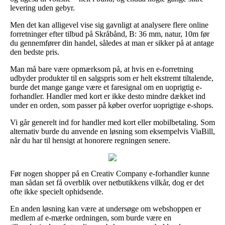
levering uden gebyr.
Men det kan alligevel vise sig gavnligt at analysere flere online
forretninger efter tilbud på Skråbånd, B: 36 mm, natur, 10m før
du gennemfører din handel, således at man er sikker på at antage
den bedste pris.
Man må bare være opmærksom på, at hvis en e-forretning
udbyder produkter til en salgspris som er helt ekstremt tiltalende,
burde det mange gange være et faresignal om en uoprigtig e-
forhandler. Handler med kort er ikke desto mindre dækket ind
under en orden, som passer på køber overfor uoprigtige e-shops.
Vi går generelt ind for handler med kort eller mobilbetaling. Som
alternativ burde du anvende en løsning som eksempelvis ViaBill,
når du har til hensigt at honorere regningen senere.
Før nogen shopper på en Creativ Company e-forhandler kunne
man sådan set få overblik over netbutikkens vilkår, dog er det
ofte ikke specielt ophidsende.
En anden løsning kan være at undersøge om webshoppen er
medlem af e-mærke ordningen, som burde være en