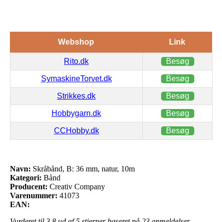
Webshop
Link
Rito.dk
Besøg
SymaskineTorvet.dk
Besøg
Strikkes.dk
Besøg
Hobbygarn.dk
Besøg
CCHobby.dk
Besøg
Navn:
Skråbånd, B: 36 mm, natur, 10m
Kategori:
Bånd
Producent:
Creativ Company
Varenummer:
41073
EAN:
Vurderet til
3.8
ud af 5 stjerner baseret på
23
anmeldelser