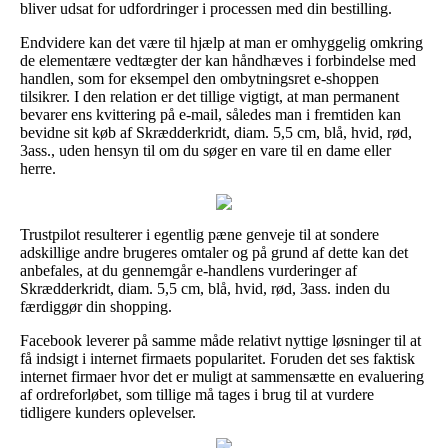
bliver udsat for udfordringer i processen med din bestilling.
Endvidere kan det være til hjælp at man er omhyggelig omkring
de elementære vedtægter der kan håndhæves i forbindelse med
handlen, som for eksempel den ombytningsret e-shoppen
tilsikrer. I den relation er det tillige vigtigt, at man permanent
bevarer ens kvittering på e-mail, således man i fremtiden kan
bevidne sit køb af Skrædderkridt, diam. 5,5 cm, blå, hvid, rød,
3ass., uden hensyn til om du søger en vare til en dame eller
herre.
Trustpilot resulterer i egentlig pæne genveje til at sondere
adskillige andre brugeres omtaler og på grund af dette kan det
anbefales, at du gennemgår e-handlens vurderinger af
Skrædderkridt, diam. 5,5 cm, blå, hvid, rød, 3ass. inden du
færdiggør din shopping.
Facebook leverer på samme måde relativt nyttige løsninger til at
få indsigt i internet firmaets popularitet. Foruden det ses faktisk
internet firmaer hvor det er muligt at sammensætte en evaluering
af ordreforløbet, som tillige må tages i brug til at vurdere
tidligere kunders oplevelser.