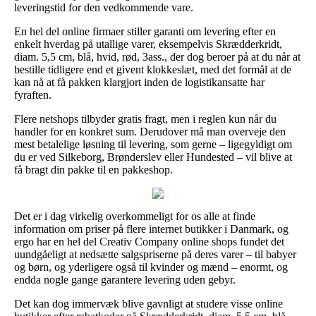
leveringstid for den vedkommende vare.
En hel del online firmaer stiller garanti om levering efter en
enkelt hverdag på utallige varer, eksempelvis Skrædderkridt,
diam. 5,5 cm, blå, hvid, rød, 3ass., der dog beroer på at du når at
bestille tidligere end et givent klokkeslæt, med det formål at de
kan nå at få pakken klargjort inden de logistikansatte har
fyraften.
Flere netshops tilbyder gratis fragt, men i reglen kun når du
handler for en konkret sum. Derudover må man overveje den
mest betalelige løsning til levering, som gerne – ligegyldigt om
du er ved Silkeborg, Brønderslev eller Hundested – vil blive at
få bragt din pakke til en pakkeshop.
Det er i dag virkelig overkommeligt for os alle at finde
information om priser på flere internet butikker i Danmark, og
ergo har en hel del Creativ Company online shops fundet det
uundgåeligt at nedsætte salgspriserne på deres varer – til babyer
og børn, og yderligere også til kvinder og mænd – enormt, og
endda nogle gange garantere levering uden gebyr.
Det kan dog immervæk blive gavnligt at studere visse online