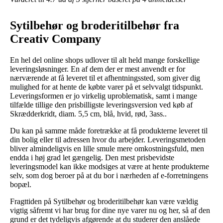
Sytilbehør og broderitilbehør fra
Creativ Company
En hel del online shops udlover til alt held mange forskellige
leveringsløsninger. En af dem der er mest anvendt er for
nærværende at få leveret til et afhentningssted, som giver dig
mulighed for at hente de købte varer på et selvvalgt tidspunkt.
Leveringsformen er jo virkelig uproblematisk, samt i mange
tilfælde tillige den prisbilligste leveringsversion ved køb af
Skrædderkridt, diam. 5,5 cm, blå, hvid, rød, 3ass..
Du kan på samme måde foretrække at få produkterne leveret til
din bolig eller til adressen hvor du arbejder. Leveringsmetoden
bliver almindeligvis en lille smule mere omkostningsfuld, men
endda i høj grad let gængelig. Den mest prisbevidste
leveringsmodel kan ikke modsiges at være at hente produkterne
selv, som dog beroer på at du bor i nærheden af e-forretningens
bopæl.
Fragttiden på Sytilbehør og broderitilbehør kan være vældig
vigtig såfremt vi har brug for dine nye varer nu og her, så af den
grund er det tydeligvis afgørende at du studerer den anslåede