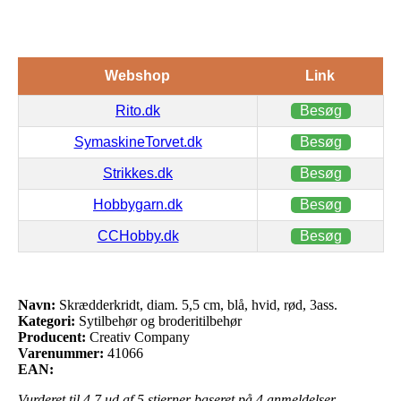
Webshop
Link
Rito.dk
Besøg
SymaskineTorvet.dk
Besøg
Strikkes.dk
Besøg
Hobbygarn.dk
Besøg
CCHobby.dk
Besøg
Navn:
Skrædderkridt, diam. 5,5 cm, blå, hvid, rød, 3ass.
Kategori:
Sytilbehør og broderitilbehør
Producent:
Creativ Company
Varenummer:
41066
EAN:
Vurderet til
4.7
ud af 5 stjerner baseret på
4
anmeldelser