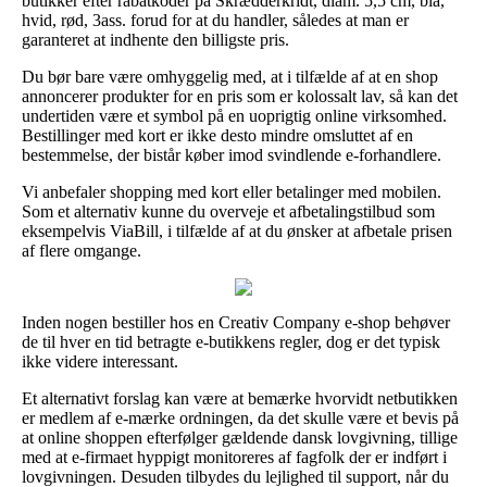
butikker efter rabatkoder på Skrædderkridt, diam. 5,5 cm, blå,
hvid, rød, 3ass. forud for at du handler, således at man er
garanteret at indhente den billigste pris.
Du bør bare være omhyggelig med, at i tilfælde af at en shop
annoncerer produkter for en pris som er kolossalt lav, så kan det
undertiden være et symbol på en uoprigtig online virksomhed.
Bestillinger med kort er ikke desto mindre omsluttet af en
bestemmelse, der bistår køber imod svindlende e-forhandlere.
Vi anbefaler shopping med kort eller betalinger med mobilen.
Som et alternativ kunne du overveje et afbetalingstilbud som
eksempelvis ViaBill, i tilfælde af at du ønsker at afbetale prisen
af flere omgange.
Inden nogen bestiller hos en Creativ Company e-shop behøver
de til hver en tid betragte e-butikkens regler, dog er det typisk
ikke videre interessant.
Et alternativt forslag kan være at bemærke hvorvidt netbutikken
er medlem af e-mærke ordningen, da det skulle være et bevis på
at online shoppen efterfølger gældende dansk lovgivning, tillige
med at e-firmaet hyppigt monitoreres af fagfolk der er indført i
lovgivningen. Desuden tilbydes du lejlighed til support, når du