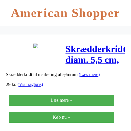
American Shopper
Skrædderkridt,
diam. 5,5 cm,
blå, hvid, rød,
Skrædderkridt til markering af sømrum
(Læs mere)
3ass.
29
kr.
(Vis fragtpris)
Læs mere »
Køb nu »