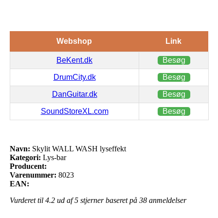
Webshop
Link
BeKent.dk
Besøg
DrumCity.dk
Besøg
DanGuitar.dk
Besøg
SoundStoreXL.com
Besøg
Navn:
Skylit WALL WASH lyseffekt
Kategori:
Lys-bar
Producent:
Varenummer:
8023
EAN:
Vurderet til
4.2
ud af 5 stjerner baseret på
38
anmeldelser