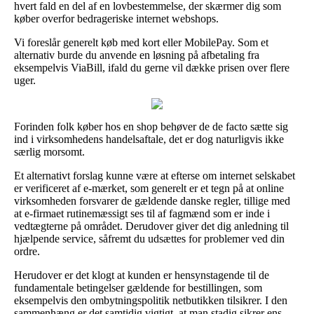
hvert fald en del af en lovbestemmelse, der skærmer dig som
køber overfor bedrageriske internet webshops.
Vi foreslår generelt køb med kort eller MobilePay. Som et
alternativ burde du anvende en løsning på afbetaling fra
eksempelvis ViaBill, ifald du gerne vil dække prisen over flere
uger.
Forinden folk køber hos en shop behøver de de facto sætte sig
ind i virksomhedens handelsaftale, det er dog naturligvis ikke
særlig morsomt.
Et alternativt forslag kunne være at efterse om internet selskabet
er verificeret af e-mærket, som generelt er et tegn på at online
virksomheden forsvarer de gældende danske regler, tillige med
at e-firmaet rutinemæssigt ses til af fagmænd som er inde i
vedtægterne på området. Derudover giver det dig anledning til
hjælpende service, såfremt du udsættes for problemer ved din
ordre.
Herudover er det klogt at kunden er hensynstagende til de
fundamentale betingelser gældende for bestillingen, som
eksempelvis den ombytningspolitik netbutikken tilsikrer. I den
sammenhæng er det samtidig vigtigt, at man stadig sikrer ens