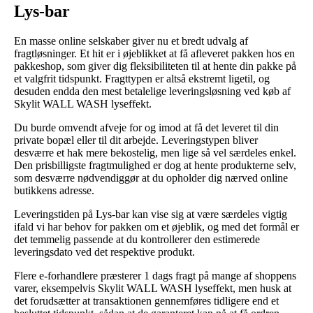
Lys-bar
En masse online selskaber giver nu et bredt udvalg af
fragtløsninger. Et hit er i øjeblikket at få afleveret pakken hos en
pakkeshop, som giver dig fleksibiliteten til at hente din pakke på
et valgfrit tidspunkt. Fragttypen er altså ekstremt ligetil, og
desuden endda den mest betalelige leveringsløsning ved køb af
Skylit WALL WASH lyseffekt.
Du burde omvendt afveje for og imod at få det leveret til din
private bopæl eller til dit arbejde. Leveringstypen bliver
desværre et hak mere bekostelig, men lige så vel særdeles enkel.
Den prisbilligste fragtmulighed er dog at hente produkterne selv,
som desværre nødvendiggør at du opholder dig nærved online
butikkens adresse.
Leveringstiden på Lys-bar kan vise sig at være særdeles vigtig
ifald vi har behov for pakken om et øjeblik, og med det formål er
det temmelig passende at du kontrollerer den estimerede
leveringsdato ved det respektive produkt.
Flere e-forhandlere præsterer 1 dags fragt på mange af shoppens
varer, eksempelvis Skylit WALL WASH lyseffekt, men husk at
det forudsætter at transaktionen gennemføres tidligere end et