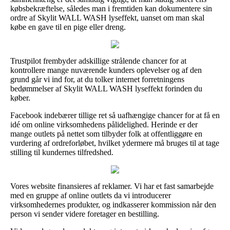
købsbekræftelse, således man i fremtiden kan dokumentere sin
ordre af Skylit WALL WASH lyseffekt, uanset om man skal
købe en gave til en pige eller dreng.
Trustpilot frembyder adskillige strålende chancer for at
kontrollere mange nuværende kunders oplevelser og af den
grund går vi ind for, at du tolker internet forretningens
bedømmelser af Skylit WALL WASH lyseffekt forinden du
køber.
Facebook indebærer tillige ret så uafhængige chancer for at få en
idé om online virksomhedens pålidelighed. Herinde er der
mange outlets på nettet som tilbyder folk at offentliggøre en
vurdering af ordreforløbet, hvilket ydermere må bruges til at tage
stilling til kundernes tilfredshed.
Vores website finansieres af reklamer. Vi har et fast samarbejde
med en gruppe af online outlets da vi introducerer
virksomhedernes produkter, og indkasserer kommission når den
person vi sender videre foretager en bestilling.