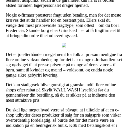
besluttet tidspunkt, sådan at de garanteret kan nå at få ordren
afsted forinden lagerpersonalet drager hjemad.
Nogle e-firmaer præsterer fragt uden betaling, men for det meste
kræves det at du handler for en bestemt pris. Ellers skal du
vælge den mest prisbevidste fragttype, som oftest – om du bor i
Fredericia, Skanderborg eller Grindsted – er at få fragtfirmaet til
at bringe din ordre til et udleveringssted.
Det er jo efterhånden meget nemt for folk at prissammenligne fra
flere online virksomheder, og for det har mange e-forhandlere set
sig nødsaget til at presse priserne på mange af deres varer – til
børn, samt til kvinder og mænd – voldsomt, og endda nogle
gange sikre gebyrfri levering.
Det kan stadigvæk blive gunstigt at granske indtil flere online
shops efter rabat på Skylit WALL WASH lyseffekt før du
gennemfører din bestilling, så du er sikker på at indhente den
mest attraktive pris.
Du skal lige meget hvad være så påvagt, at i tilfælde af at en e-
shop udbyder deres produkter til salg for en salgspris som virker
overordentlig fordelagtig, så burde det for det meste være en
indikation på en bedragerisk butik. Køb med betalingskort er i