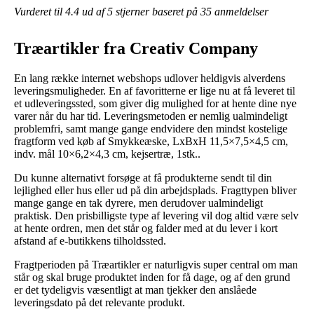
Vurderet til
4.4
ud af 5 stjerner baseret på
35
anmeldelser
Træartikler fra Creativ Company
En lang række internet webshops udlover heldigvis alverdens
leveringsmuligheder. En af favoritterne er lige nu at få leveret til
et udleveringssted, som giver dig mulighed for at hente dine nye
varer når du har tid. Leveringsmetoden er nemlig ualmindeligt
problemfri, samt mange gange endvidere den mindst kostelige
fragtform ved køb af Smykkeæske, LxBxH 11,5×7,5×4,5 cm,
indv. mål 10×6,2×4,3 cm, kejsertræ, 1stk..
Du kunne alternativt forsøge at få produkterne sendt til din
lejlighed eller hus eller ud på din arbejdsplads. Fragttypen bliver
mange gange en tak dyrere, men derudover ualmindeligt
praktisk. Den prisbilligste type af levering vil dog altid være selv
at hente ordren, men det står og falder med at du lever i kort
afstand af e-butikkens tilholdssted.
Fragtperioden på Træartikler er naturligvis super central om man
står og skal bruge produktet inden for få dage, og af den grund
er det tydeligvis væsentligt at man tjekker den anslåede
leveringsdato på det relevante produkt.