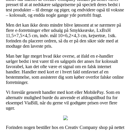
presset til at at nedskære salgspriserne på specielt deres bedst i
test produkter – til drenge og piger, og endvidere også til voksne
– kolossalt, og endda nogle gange yde portofri fragt.
Men det kan ikke desto mindre blive lønsomt at se nærmere på
flere e-forretninger efter udsalg på Smykkeæske, LxBxH
11,5×7,5×4,5 cm, indv. mål 10×6,2×4,3 cm, kejsertræ, 1stk.
forinden du placerer ordren, så du er på den sikre side med at
modtage den laveste pris.
Man bør lige meget hvad ikke overse, at ifald en e-handler
sælger bedst i test varer til en salgspris der anses for kolossalt
favorabel, kan det ofte være et signal om en falsk internet
handler. Handler med kort er i hvert fald omfavnet af en
bestemmelse, som assisterer dig som køber overfor falske online
forretninger.
Vi foreslår generelt handler med kort eller MobilePay. Som en
alternativ mulighed burde du anvende et afdragstilbud fra for
eksempel ViaBill, når du gerne vil godtgøre prisen over flere
uger.
Forinden nogen bestiller hos en Creativ Company shop på nettet