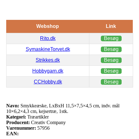
Webshop
Link
Rito.dk
Besøg
SymaskineTorvet.dk
Besøg
Strikkes.dk
Besøg
Hobbygarn.dk
Besøg
CCHobby.dk
Besøg
Navn:
Smykkeæske, LxBxH 11,5×7,5×4,5 cm, indv. mål
10×6,2×4,3 cm, kejsertræ, 1stk.
Kategori:
Træartikler
Producent:
Creativ Company
Varenummer:
57956
EAN: