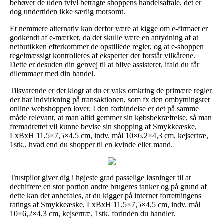
behøver de uden tvivl betragte shoppens handelsaftale, det er
dog undertiden ikke særlig morsomt.
Et nemmere alternativ kan derfor være at kigge om e-firmaet er
godkendt af e-mærket, da det skulle være en antydning af at
netbutikken efterkommer de opstillede regler, og at e-shoppen
regelmæssigt kontrolleres af eksperter der forstår vilkårene.
Dette er desuden din genvej til at blive assisteret, ifald du får
dilemmaer med din handel.
Tilsvarende er det klogt at du er vaks omkring de primære regler
der har indvirkning på transaktionen, som fx den ombytningsret
online webshoppen lover. I den forbindelse er det på samme
måde relevant, at man altid gemmer sin købsbekræftelse, så man
fremadrettet vil kunne bevise sin shopping af Smykkeæske,
LxBxH 11,5×7,5×4,5 cm, indv. mål 10×6,2×4,3 cm, kejsertræ,
1stk., hvad end du shopper til en kvinde eller mand.
Trustpilot giver dig i højeste grad passelige løsninger til at
dechifrere en stor portion andre brugeres tanker og på grund af
dette kan det anbefales, at du kigger på internet forretningens
ratings af Smykkeæske, LxBxH 11,5×7,5×4,5 cm, indv. mål
10×6,2×4,3 cm, kejsertræ, 1stk. forinden du handler.