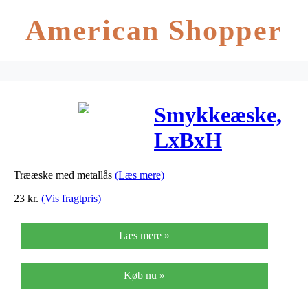
American Shopper
Smykkeæske,
LxBxH
11,5×7,5×4,5
Trææske med metallås
(Læs mere)
cm, indv. mål
23
kr.
(Vis fragtpris)
10×6,2×4,3
Læs mere »
cm, kejsertræ,
1stk.
Køb nu »