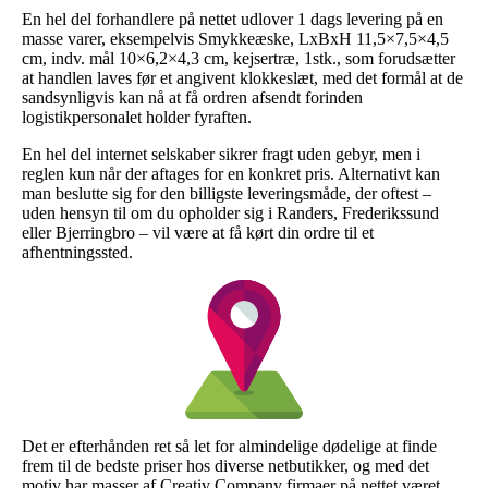
En hel del forhandlere på nettet udlover 1 dags levering på en
masse varer, eksempelvis Smykkeæske, LxBxH 11,5×7,5×4,5
cm, indv. mål 10×6,2×4,3 cm, kejsertræ, 1stk., som forudsætter
at handlen laves før et angivent klokkeslæt, med det formål at de
sandsynligvis kan nå at få ordren afsendt forinden
logistikpersonalet holder fyraften.
En hel del internet selskaber sikrer fragt uden gebyr, men i
reglen kun når der aftages for en konkret pris. Alternativt kan
man beslutte sig for den billigste leveringsmåde, der oftest –
uden hensyn til om du opholder sig i Randers, Frederikssund
eller Bjerringbro – vil være at få kørt din ordre til et
afhentningssted.
Det er efterhånden ret så let for almindelige dødelige at finde
frem til de bedste priser hos diverse netbutikker, og med det
motiv har masser af Creativ Company firmaer på nettet været