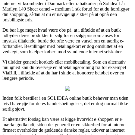
internet virksomheder i Danmark efter rabatkoder på Solidea Lår
Marilyn 140 Sheer camel – medium 1 stk forud for at du færdiggør
din shopping, sådan at du er usvigeligt sikker på at opnå den
prisbilligste pris.
Du bør lige meget hvad være obs på, at i tilfælde af at en butik
udbyder deres produkter til salg for en salgspris som anses for
mystisk tiltalende, burde det ofte være en varsel om en uærlig e-
forhandler. Bestillinger med betalingskort er dog omsluttet af en
vedtægt, som hjælper køber imod svindlende internet selskaber.
Vi tilråder generelt kortkøb eller mobilbetaling. Som en alternativ
mulighed kan du overveje en afbetalingsordning fra for eksempel
ViaBill, i tilfælde af at du har i sinde at honorere beløbet over en
længere periode.
Inden folk bestiller i en SOLIDEA online butik behøver man uden
tvivl have øje for deres handelsbetingelser, det er dog normalt ikke
særlig sjovt.
Et alternativt forslag kan være at kigge hvorvidt e-shoppen er e-
mærke godkendt, siden det generelt er en sikkerhed for at internet
firmaet overholder de gældende danske regler, udover at internet