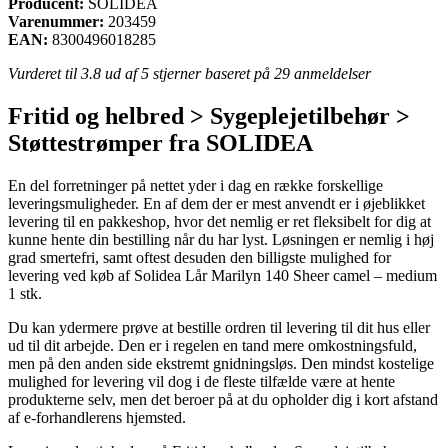
Producent:
SOLIDEA
Varenummer:
203459
EAN:
8300496018285
Vurderet til
3.8
ud af 5 stjerner baseret på
29
anmeldelser
Fritid og helbred > Sygeplejetilbehør >
Støttestrømper fra SOLIDEA
En del forretninger på nettet yder i dag en række forskellige
leveringsmuligheder. En af dem der er mest anvendt er i øjeblikket
levering til en pakkeshop, hvor det nemlig er ret fleksibelt for dig at
kunne hente din bestilling når du har lyst. Løsningen er nemlig i høj
grad smertefri, samt oftest desuden den billigste mulighed for
levering ved køb af Solidea Lår Marilyn 140 Sheer camel – medium
1 stk.
Du kan ydermere prøve at bestille ordren til levering til dit hus eller
ud til dit arbejde. Den er i regelen en tand mere omkostningsfuld,
men på den anden side ekstremt gnidningsløs. Den mindst kostelige
mulighed for levering vil dog i de fleste tilfælde være at hente
produkterne selv, men det beroer på at du opholder dig i kort afstand
af e-forhandlerens hjemsted.