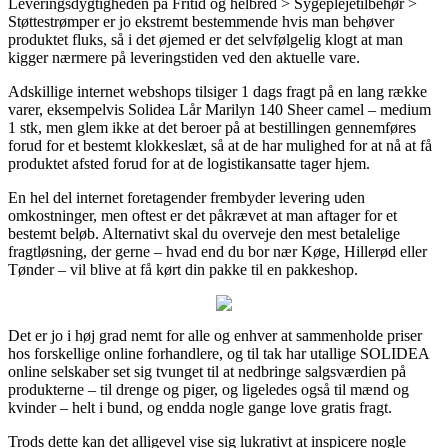
Leveringsdygtigheden på Fritid og helbred > Sygeplejetilbehør >
Støttestrømper er jo ekstremt bestemmende hvis man behøver
produktet fluks, så i det øjemed er det selvfølgelig klogt at man
kigger nærmere på leveringstiden ved den aktuelle vare.
Adskillige internet webshops tilsiger 1 dags fragt på en lang række
varer, eksempelvis Solidea Lår Marilyn 140 Sheer camel – medium
1 stk, men glem ikke at det beroer på at bestillingen gennemføres
forud for et bestemt klokkeslæt, så at de har mulighed for at nå at få
produktet afsted forud for at de logistikansatte tager hjem.
En hel del internet foretagender frembyder levering uden
omkostninger, men oftest er det påkrævet at man aftager for et
bestemt beløb. Alternativt skal du overveje den mest betalelige
fragtløsning, der gerne – hvad end du bor nær Køge, Hillerød eller
Tønder – vil blive at få kørt din pakke til en pakkeshop.
Det er jo i høj grad nemt for alle og enhver at sammenholde priser
hos forskellige online forhandlere, og til tak har utallige SOLIDEA
online selskaber set sig tvunget til at nedbringe salgsværdien på
produkterne – til drenge og piger, og ligeledes også til mænd og
kvinder – helt i bund, og endda nogle gange love gratis fragt.
Trods dette kan det alligevel vise sig lukrativt at inspicere nogle