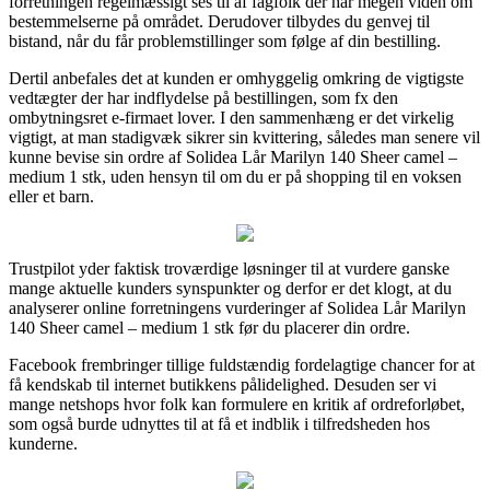
forretningen regelmæssigt ses til af fagfolk der har megen viden om
bestemmelserne på området. Derudover tilbydes du genvej til
bistand, når du får problemstillinger som følge af din bestilling.
Dertil anbefales det at kunden er omhyggelig omkring de vigtigste
vedtægter der har indflydelse på bestillingen, som fx den
ombytningsret e-firmaet lover. I den sammenhæng er det virkelig
vigtigt, at man stadigvæk sikrer sin kvittering, således man senere vil
kunne bevise sin ordre af Solidea Lår Marilyn 140 Sheer camel –
medium 1 stk, uden hensyn til om du er på shopping til en voksen
eller et barn.
Trustpilot yder faktisk troværdige løsninger til at vurdere ganske
mange aktuelle kunders synspunkter og derfor er det klogt, at du
analyserer online forretningens vurderinger af Solidea Lår Marilyn
140 Sheer camel – medium 1 stk før du placerer din ordre.
Facebook frembringer tillige fuldstændig fordelagtige chancer for at
få kendskab til internet butikkens pålidelighed. Desuden ser vi
mange netshops hvor folk kan formulere en kritik af ordreforløbet,
som også burde udnyttes til at få et indblik i tilfredsheden hos
kunderne.