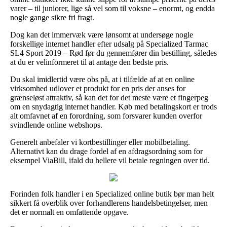
varer – til juniorer, lige så vel som til voksne – enormt, og endda
nogle gange sikre fri fragt.
Dog kan det immervæk være lønsomt at undersøge nogle
forskellige internet handler efter udsalg på Specialized Tarmac
SL4 Sport 2019 – Rød før du gennemfører din bestilling, således
at du er velinformeret til at antage den bedste pris.
Du skal imidlertid være obs på, at i tilfælde af at en online
virksomhed udlover et produkt for en pris der anses for
grænseløst attraktiv, så kan det for det meste være et fingerpeg
om en snydagtig internet handler. Køb med betalingskort er trods
alt omfavnet af en forordning, som forsvarer kunden overfor
svindlende online webshops.
Generelt anbefaler vi kortbestillinger eller mobilbetaling.
Alternativt kan du drage fordel af en afdragsordning som for
eksempel ViaBill, ifald du hellere vil betale regningen over tid.
Forinden folk handler i en Specialized online butik bør man helt
sikkert få overblik over forhandlerens handelsbetingelser, men
det er normalt en omfattende opgave.