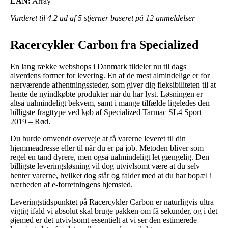
EAN:
Array
Vurderet til
4.2
ud af 5 stjerner baseret på
12
anmeldelser
Racercykler Carbon fra Specialized
En lang række webshops i Danmark tildeler nu til dags
alverdens former for levering. En af de mest almindelige er for
nærværende afhentningssteder, som giver dig fleksibiliteten til at
hente de nyindkøbte produkter når du har lyst. Løsningen er
altså ualmindeligt bekvem, samt i mange tilfælde ligeledes den
billigste fragttype ved køb af Specialized Tarmac SL4 Sport
2019 – Rød.
Du burde omvendt overveje at få varerne leveret til din
hjemmeadresse eller til når du er på job. Metoden bliver som
regel en tand dyrere, men også ualmindeligt let gængelig. Den
billigste leveringsløsning vil dog utvivlsomt være at du selv
henter varerne, hvilket dog står og falder med at du har bopæl i
nærheden af e-forretningens hjemsted.
Leveringstidspunktet på Racercykler Carbon er naturligvis ultra
vigtig ifald vi absolut skal bruge pakken om få sekunder, og i det
øjemed er det utvivlsomt essentielt at vi ser den estimerede