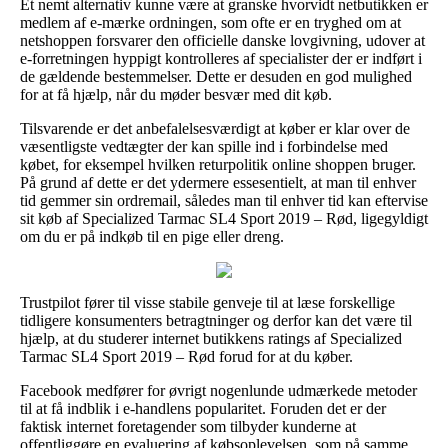
Et nemt alternativ kunne være at granske hvorvidt netbutikken er
medlem af e-mærke ordningen, som ofte er en tryghed om at
netshoppen forsvarer den officielle danske lovgivning, udover at
e-forretningen hyppigt kontrolleres af specialister der er indført i
de gældende bestemmelser. Dette er desuden en god mulighed
for at få hjælp, når du møder besvær med dit køb.
Tilsvarende er det anbefalelsesværdigt at køber er klar over de
væsentligste vedtægter der kan spille ind i forbindelse med
købet, for eksempel hvilken returpolitik online shoppen bruger.
På grund af dette er det ydermere essesentielt, at man til enhver
tid gemmer sin ordremail, således man til enhver tid kan eftervise
sit køb af Specialized Tarmac SL4 Sport 2019 – Rød, ligegyldigt
om du er på indkøb til en pige eller dreng.
Trustpilot fører til visse stabile genveje til at læse forskellige
tidligere konsumenters betragtninger og derfor kan det være til
hjælp, at du studerer internet butikkens ratings af Specialized
Tarmac SL4 Sport 2019 – Rød forud for at du køber.
Facebook medfører for øvrigt nogenlunde udmærkede metoder
til at få indblik i e-handlens popularitet. Foruden det er der
faktisk internet foretagender som tilbyder kunderne at
offentliggøre en evaluering af købsoplevelsen, som på samme