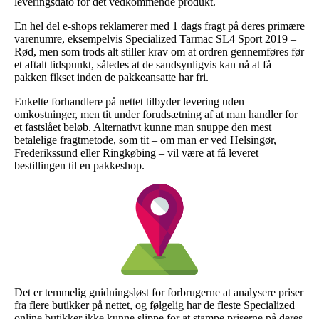
leveringsdato for det vedkommende produkt.
En hel del e-shops reklamerer med 1 dags fragt på deres primære
varenumre, eksempelvis Specialized Tarmac SL4 Sport 2019 –
Rød, men som trods alt stiller krav om at ordren gennemføres før
et aftalt tidspunkt, således at de sandsynligvis kan nå at få
pakken fikset inden de pakkeansatte har fri.
Enkelte forhandlere på nettet tilbyder levering uden
omkostninger, men tit under forudsætning af at man handler for
et fastslået beløb. Alternativt kunne man snuppe den mest
betalelige fragtmetode, som tit – om man er ved Helsingør,
Frederikssund eller Ringkøbing – vil være at få leveret
bestillingen til en pakkeshop.
Det er temmelig gnidningsløst for forbrugerne at analysere priser
fra flere butikker på nettet, og følgelig har de fleste Specialized
online butikker ikke kunne slippe for at stampe priserne på deres