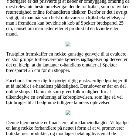
Yderligere er det prisværdigt at køber er omhyggelig omkring de
mest relevante bestemmelser gældende for købet, som fx hvilken
returrettighed online forhandleren tilsikrer. Derfor er det i øvrigt
vigtigt, at man når som helst opbevarer sin købsbekræftelse, så
man i fremtiden kan bevidne sit køb af Spekter bredspartel 25
cm, uanset om man leder efter et produkt til en kvinde eller
mand.
Trustpilot fremskaffer en række gunstige genveje til at evaluere
en stor gruppe forhenværende køberes iagttagelser og derved er
det en hjælp, at du iagttager e-handlens omtaler af Spekter
bredspartel 25 cm før du shopper.
Facebook forærer dig for øvrigt rigtig ønskværdige løsninger til
at få indblik i e-handlens pålidelighed. Derudover er der en del
online shops i Danmark som giver folk mulighed for at
tilkendegive en evaluering af købsoplevelsen, som lige så vel
bør bruges til at bedømme tidligere kunders oplevelser.
Denne hjemmeside er finansieret af reklameindtægter. Vi hjælper
en lang række forhandlere på nettet i form af at vi promoverer
butikkernes produkter, og modtager betaling hvis en af de