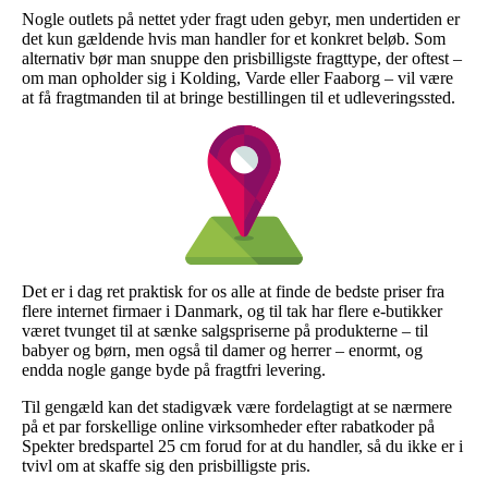
Nogle outlets på nettet yder fragt uden gebyr, men undertiden er
det kun gældende hvis man handler for et konkret beløb. Som
alternativ bør man snuppe den prisbilligste fragttype, der oftest –
om man opholder sig i Kolding, Varde eller Faaborg – vil være
at få fragtmanden til at bringe bestillingen til et udleveringssted.
Det er i dag ret praktisk for os alle at finde de bedste priser fra
flere internet firmaer i Danmark, og til tak har flere e-butikker
været tvunget til at sænke salgspriserne på produkterne – til
babyer og børn, men også til damer og herrer – enormt, og
endda nogle gange byde på fragtfri levering.
Til gengæld kan det stadigvæk være fordelagtigt at se nærmere
på et par forskellige online virksomheder efter rabatkoder på
Spekter bredspartel 25 cm forud for at du handler, så du ikke er i
tvivl om at skaffe sig den prisbilligste pris.