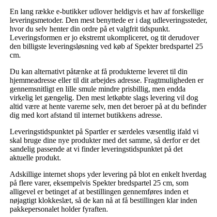
En lang række e-butikker udlover heldigvis et hav af forskellige
leveringsmetoder. Den mest benyttede er i dag udleveringssteder,
hvor du selv henter din ordre på et valgfrit tidspunkt.
Leveringsformen er jo ekstremt ukompliceret, og tit derudover
den billigste leveringsløsning ved køb af Spekter bredspartel 25
cm.
Du kan alternativt påtænke at få produkterne leveret til din
hjemmeadresse eller til dit arbejdes adresse. Fragtmuligheden er
gennemsnitligt en lille smule mindre prisbillig, men endda
virkelig let gængelig. Den mest letkøbte slags levering vil dog
altid være at hente varerne selv, men det beroer på at du befinder
dig med kort afstand til internet butikkens adresse.
Leveringstidspunktet på Spartler er særdeles væsentlig ifald vi
skal bruge dine nye produkter med det samme, så derfor er det
sandelig passende at vi finder leveringstidspunktet på det
aktuelle produkt.
Adskillige internet shops yder levering på blot en enkelt hverdag
på flere varer, eksempelvis Spekter bredspartel 25 cm, som
alligevel er betinget af at bestillingen gennemføres inden et
nøjagtigt klokkeslæt, så de kan nå at få bestillingen klar inden
pakkepersonalet holder fyraften.