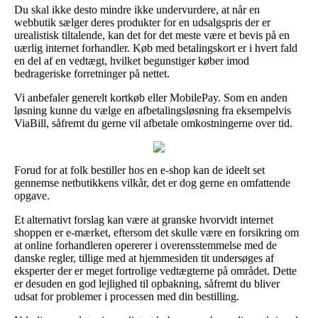
Du skal ikke desto mindre ikke undervurdere, at når en
webbutik sælger deres produkter for en udsalgspris der er
urealistisk tiltalende, kan det for det meste være et bevis på en
uærlig internet forhandler. Køb med betalingskort er i hvert fald
en del af en vedtægt, hvilket begunstiger køber imod
bedrageriske forretninger på nettet.
Vi anbefaler generelt kortkøb eller MobilePay. Som en anden
løsning kunne du vælge en afbetalingsløsning fra eksempelvis
ViaBill, såfremt du gerne vil afbetale omkostningerne over tid.
Forud for at folk bestiller hos en e-shop kan de ideelt set
gennemse netbutikkens vilkår, det er dog gerne en omfattende
opgave.
Et alternativt forslag kan være at granske hvorvidt internet
shoppen er e-mærket, eftersom det skulle være en forsikring om
at online forhandleren opererer i overensstemmelse med de
danske regler, tillige med at hjemmesiden tit undersøges af
eksperter der er meget fortrolige vedtægterne på området. Dette
er desuden en god lejlighed til opbakning, såfremt du bliver
udsat for problemer i processen med din bestilling.