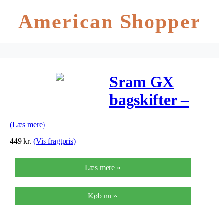
American Shopper
Sram GX
bagskifter –
Type 2.1 – 10
(Læs mere)
gear
449
kr.
(Vis fragtpris)
Læs mere »
Køb nu »