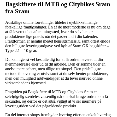
Bagskiftere til MTB og Citybikes Sram
fra Sram
Adskillige online forretninger tildeler i øjeblikket mange
forskellige fragtløsninger. En af de mest moderne er nu om dage
at få leveret til et afhentningssted, hvor du selv henter
produkterne lige præcis når det passer ind i din kalender.
Fragtformen er nemlig meget hensigtsmæssig, samt oftest endda
den billigste leveringsudgave ved køb af Sram GX bagskifter –
Type 2.1 – 10 gear.
Du kan lige så vel beslutte dig for at få ordren leveret til din
hjemmeadresse eller ud til dit arbejde. Den er somme tider en
anelse mere pebret, men tillige ret simpel. Den prisbilligste
metode til levering er utvivlsomt at du selv henter produkterne,
men den mulighed nødvendiggør at du lever nærved online
virksomhedens hjemsted.
Fragttiden på Bagskiftere til MTB og Citybikes Sram er
selvfølgelig særdeles væsentlig når du skal bruge ordren om få
sekunder, og derfor er det altså vigtigt at vi ser nærmere på
leveringstiden ved det pågældende produkt.
En del internet shops frembyder levering efter en enkelt hverdag