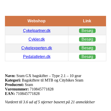
Webshop
Link
Cykelpartner.dk
Besøg
Cykler.dk
Besøg
Cykelexperten.dk
Besøg
Pedalatleten.dk
Besøg
Navn:
Sram GX bagskifter – Type 2.1 – 10 gear
Kategori:
Bagskiftere til MTB og Citybikes Sram
Producent:
Sram
Varenummer:
710845771828
EAN:
710845771828
Vurderet til
3.6
ud af 5 stjerner baseret på
21
anmeldelser