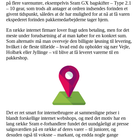
på flere varenumre, eksempelvis Sram GX bagskifter – Type 2.1
– 10 gear, som trods alt antager at ordren indsendes forinden et
givent tidspunkt, således at de har mulighed for at nå at få varen
ekspederet forinden pakkemedarbejderne tager hjem.
En række internet firmaer lover fragt uden betaling, men for det
meste under forudsætning af at man køber for en konkret sum.
Som alternativ må man overveje den billigste løsning til levering,
hvilket i de fleste tilfælde – hvad end du opholder sig nær Vejle,
Holbæk eller Jyllinge – vil blive at få leveret varerne til en
pakkeshop.
Det er ret smart for internetbrugere at sammenligne priser i
blandt forskellige internet webshops, og med det motiv har en
lang række Sram e-forhandlere fundet det uundgåeligt at presse
salgsværdien på en række af deres varer – til juniorer, og
desuden også til voksne – markant, og endda nogle gange