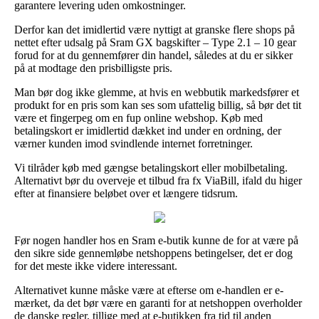
garantere levering uden omkostninger.
Derfor kan det imidlertid være nyttigt at granske flere shops på
nettet efter udsalg på Sram GX bagskifter – Type 2.1 – 10 gear
forud for at du gennemfører din handel, således at du er sikker
på at modtage den prisbilligste pris.
Man bør dog ikke glemme, at hvis en webbutik markedsfører et
produkt for en pris som kan ses som ufattelig billig, så bør det tit
være et fingerpeg om en fup online webshop. Køb med
betalingskort er imidlertid dækket ind under en ordning, der
værner kunden imod svindlende internet forretninger.
Vi tilråder køb med gængse betalingskort eller mobilbetaling.
Alternativt bør du overveje et tilbud fra fx ViaBill, ifald du higer
efter at finansiere beløbet over et længere tidsrum.
Før nogen handler hos en Sram e-butik kunne de for at være på
den sikre side gennemløbe netshoppens betingelser, det er dog
for det meste ikke videre interessant.
Alternativet kunne måske være at efterse om e-handlen er e-
mærket, da det bør være en garanti for at netshoppen overholder
de danske regler, tillige med at e-butikken fra tid til anden