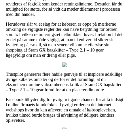
revideres af fagfolk som kender retningslinjerne. Desuden får du
mulighed for støtte, for så vidt du møder dilemmaer i processen
med din handel.
Herudover slår vi et slag for at køberen er oppe på mærkerne
omkring de vigtigste regler der kan have betydning for ordren,
som fx hvilken returneringsret netbutikken lover. I relation til det
er det på samme måde vigtigt, at man til enhver tid sikrer sin
kvittering på e-mail, så man senere vil kunne eftervise sin
shopping af Sram GX bagskifter – Type 2.1 – 10 gear,
ligegyldigt om man er dreng eller pige.
Trustpilot genererer flere habile genveje til at inspicere adskillige
øvrige køberes omtaler og derfor er det fornuftigt, at du
eksaminerer online virksomhedens kritik af Sram GX bagskifter
– Type 2.1 – 10 gear forud for at du placerer din ordre.
Facebook tilbyder dig for øvrigt ret gode chancer for at få indsigt
i online firmaets kundefokus. I øvrigt er der en del internet
webshops hvor du kan aflevere en omtale af købsoplevelsen,
hvilket tilmed burde bruges til afvejning af tidligere kunders
oplevelser.