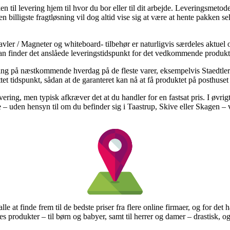
 til levering hjem til hvor du bor eller til dit arbejde. Leveringsmetod
 billigste fragtløsning vil dog altid vise sig at være at hente pakken se
er / Magneter og whiteboard- tilbehør er naturligvis særdeles aktuel o
an finder det anslåede leveringstidspunkt for det vedkommende produkt
ering på næstkommende hverdag på de fleste varer, eksempelvis Staedtler
uttet tidspunkt, sådan at de garanteret kan nå at få produktet på posthus
ering, men typisk afkræver det at du handler for en fastsat pris. I øvrigt
e – uden hensyn til om du befinder sig i Taastrup, Skive eller Skagen – vi
 alle at finde frem til de bedste priser fra flere online firmaer, og for det 
s produkter – til børn og babyer, samt til herrer og damer – drastisk, 