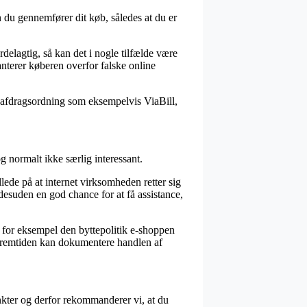
en du gennemfører dit køb, således at du er
delagtig, så kan det i nogle tilfælde være
anterer køberen overfor falske online
n afdragsordning som eksempelvis ViaBill,
 normalt ikke særlig interessant.
ede på at internet virksomheden retter sig
 desuden en god chance for at få assistance,
m for eksempel den byttepolitik e-shoppen
 fremtiden kan dokumentere handlen af
nkter og derfor rekommanderer vi, at du