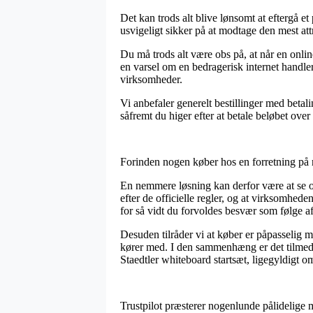
Det kan trods alt blive lønsomt at eftergå et
usvigeligt sikker på at modtage den mest attr
Du må trods alt være obs på, at når en onlin
en varsel om en bedragerisk internet handler
virksomheder.
Vi anbefaler generelt bestillinger med beta
såfremt du higer efter at betale beløbet over
Forinden nogen køber hos en forretning på n
En nemmere løsning kan derfor være at se om
efter de officielle regler, og at virksomhede
for så vidt du forvoldes besvær som følge af
Desuden tilråder vi at køber er påpasselig 
kører med. I den sammenhæng er det tilmed 
Staedtler whiteboard startsæt, ligegyldigt o
Trustpilot præsterer nogenlunde pålidelige 