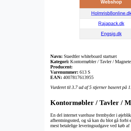
Webshop
Holmrisb8online.d
Rajapack.dk
Engsig.dk
Navn:
Staedtler whiteboard startsæt
Kategori:
Kontormøbler / Tavler / Magneter
Producent:
Varenummer:
613 S
EAN:
4007817613955
Vurderet til
3.7
ud af 5 stjerner baseret på
1
Kontormøbler / Tavler / M
En del internet varehuse frembyder i øjeblikke
afhentningssted, og så kan du blot gå forbi 
mest betalelige leveringsudgave ved køb af 