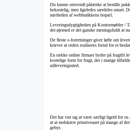
Du kunne omvendt påtænke at bestille pakken
bekostelig, men ligeledes særdeles smart. Den
nærheden af webbutikkens bopæl.
Leveringsdygtigheden på Kontormøbler / Tavl
det øjemed er det ganske meningsfuldt at m
De fleste e-forretninger giver løfte om lev
kræver at orden realiseres forud for et besl
En række online firmaer byder på fragtfri lev
kostelige form for fragt, der i mange tilfæld
udleveringssted.
Det har vist sig at være særligt ligetil for os
at at nedskære prisniveauet på mange af dere
gebyr.