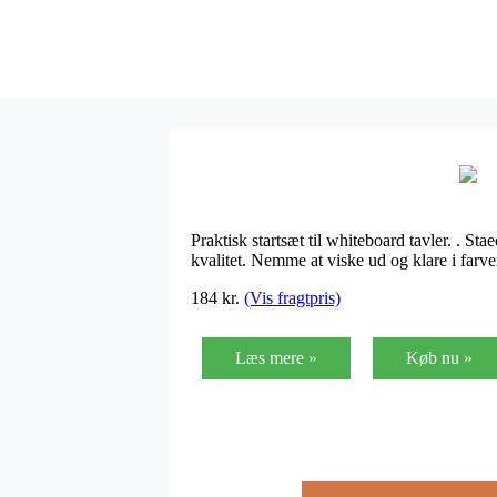
Praktisk startsæt til whiteboard tavler. . St
kvalitet. Nemme at viske ud og klare i farv
184
kr.
(Vis fragtpris)
Læs mere »
Køb nu »