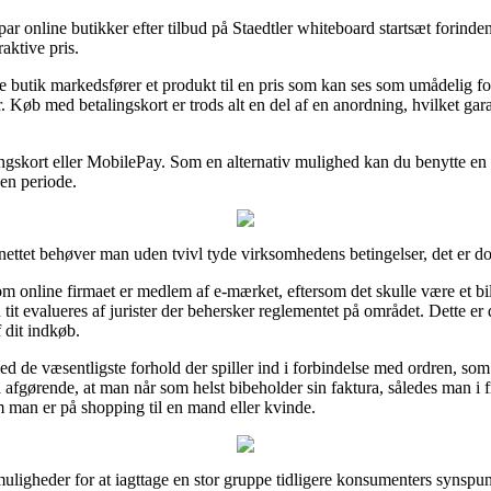
 par online butikker efter tilbud på Staedtler whiteboard startsæt forind
aktive pris.
e butik markedsfører et produkt til en pris som kan ses som umådelig for
. Køb med betalingskort er trods alt en del af en anordning, hvilket gar
lingskort eller MobilePay. Som en alternativ mulighed kan du benytte e
 en periode.
ettet behøver man uden tvivl tyde virksomhedens betingelser, det er dog
 online firmaet er medlem af e-mærket, eftersom det skulle være et bill
n tit evalueres af jurister der behersker reglementet på området. Dette er
 dit indkøb.
med de væsentligste forhold der spiller ind i forbindelse med ordren, so
afgørende, at man når som helst bibeholder sin faktura, således man i
m man er på shopping til en mand eller kvinde.
muligheder for at iagttage en stor gruppe tidligere konsumenters synspu