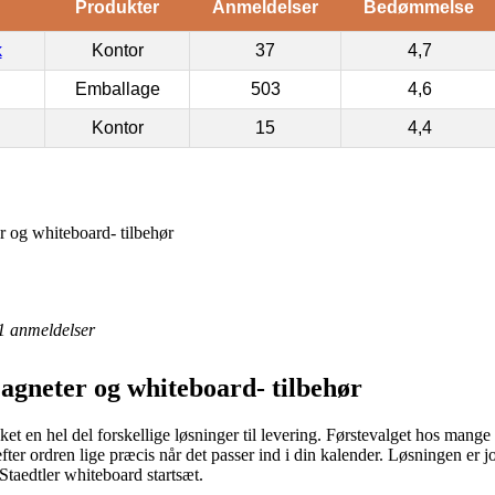
Produkter
Anmeldelser
Bedømmelse
k
Kontor
37
4,7
Emballage
503
4,6
Kontor
15
4,4
 og whiteboard- tilbehør
1
anmeldelser
agneter og whiteboard- tilbehør
t en hel del forskellige løsninger til levering. Førstevalget hos mange er 
efter ordren lige præcis når det passer ind i din kalender. Løsningen er 
Staedtler whiteboard startsæt.