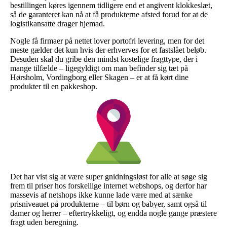
bestillingen køres igennem tidligere end et angivent klokkeslæt,
så de garanteret kan nå at få produkterne afsted forud for at de
logistikansatte drager hjemad.
Nogle få firmaer på nettet lover portofri levering, men for det
meste gælder det kun hvis der erhverves for et fastslået beløb.
Desuden skal du gribe den mindst kostelige fragttype, der i
mange tilfælde – ligegyldigt om man befinder sig tæt på
Hørsholm, Vordingborg eller Skagen – er at få kørt dine
produkter til en pakkeshop.
Det har vist sig at være super gnidningsløst for alle at søge sig
frem til priser hos forskellige internet webshops, og derfor har
massevis af netshops ikke kunne lade være med at sænke
prisniveauet på produkterne – til børn og babyer, samt også til
damer og herrer – eftertrykkeligt, og endda nogle gange præstere
fragt uden beregning.