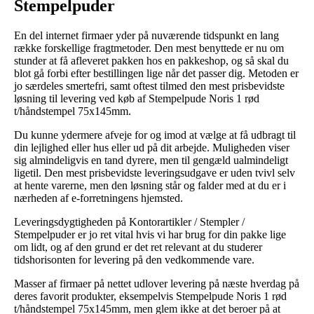
Stempelpuder
En del internet firmaer yder på nuværende tidspunkt en lang
række forskellige fragtmetoder. Den mest benyttede er nu om
stunder at få afleveret pakken hos en pakkeshop, og så skal du
blot gå forbi efter bestillingen lige når det passer dig. Metoden er
jo særdeles smertefri, samt oftest tilmed den mest prisbevidste
løsning til levering ved køb af Stempelpude Noris 1 rød
t/håndstempel 75x145mm.
Du kunne ydermere afveje for og imod at vælge at få udbragt til
din lejlighed eller hus eller ud på dit arbejde. Muligheden viser
sig almindeligvis en tand dyrere, men til gengæld ualmindeligt
ligetil. Den mest prisbevidste leveringsudgave er uden tvivl selv
at hente varerne, men den løsning står og falder med at du er i
nærheden af e-forretningens hjemsted.
Leveringsdygtigheden på Kontorartikler / Stempler /
Stempelpuder er jo ret vital hvis vi har brug for din pakke lige
om lidt, og af den grund er det ret relevant at du studerer
tidshorisonten for levering på den vedkommende vare.
Masser af firmaer på nettet udlover levering på næste hverdag på
deres favorit produkter, eksempelvis Stempelpude Noris 1 rød
t/håndstempel 75x145mm, men glem ikke at det beroer på at