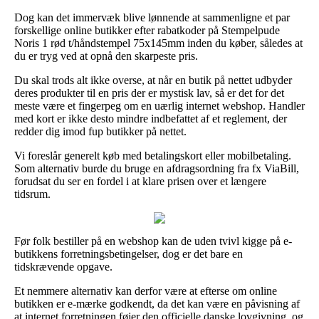
Dog kan det immervæk blive lønnende at sammenligne et par
forskellige online butikker efter rabatkoder på Stempelpude
Noris 1 rød t/håndstempel 75x145mm inden du køber, således at
du er tryg ved at opnå den skarpeste pris.
Du skal trods alt ikke overse, at når en butik på nettet udbyder
deres produkter til en pris der er mystisk lav, så er det for det
meste være et fingerpeg om en uærlig internet webshop. Handler
med kort er ikke desto mindre indbefattet af et reglement, der
redder dig imod fup butikker på nettet.
Vi foreslår generelt køb med betalingskort eller mobilbetaling.
Som alternativ burde du bruge en afdragsordning fra fx ViaBill,
forudsat du ser en fordel i at klare prisen over et længere
tidsrum.
Før folk bestiller på en webshop kan de uden tvivl kigge på e-
butikkens forretningsbetingelser, dog er det bare en
tidskrævende opgave.
Et nemmere alternativ kan derfor være at efterse om online
butikken er e-mærke godkendt, da det kan være en påvisning af
at internet forretningen føjer den officielle danske lovgivning, og