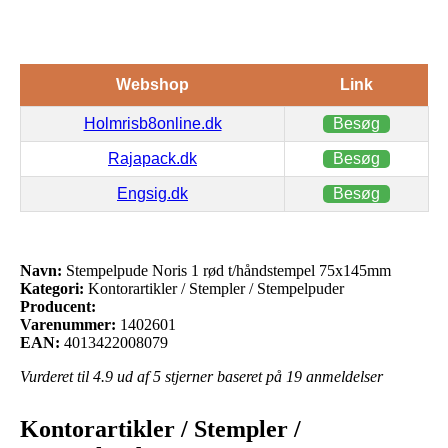
Webshop
Link
Holmrisb8online.dk
Besøg
Rajapack.dk
Besøg
Engsig.dk
Besøg
Navn:
Stempelpude Noris 1 rød t/håndstempel 75x145mm
Kategori:
Kontorartikler / Stempler / Stempelpuder
Producent:
Varenummer:
1402601
EAN:
4013422008079
Vurderet til
4.9
ud af 5 stjerner baseret på
19
anmeldelser
Kontorartikler / Stempler /