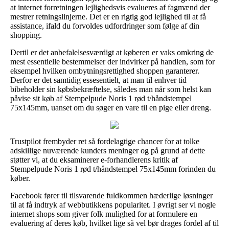
at internet forretningen lejlighedsvis evalueres af fagmænd der
mestrer retningslinjerne. Det er en rigtig god lejlighed til at få
assistance, ifald du forvoldes udfordringer som følge af din
shopping.
Dertil er det anbefalelsesværdigt at køberen er vaks omkring de
mest essentielle bestemmelser der indvirker på handlen, som for
eksempel hvilken ombytningsrettighed shoppen garanterer.
Derfor er det samtidig essesentielt, at man til enhver tid
bibeholder sin købsbekræftelse, således man når som helst kan
påvise sit køb af Stempelpude Noris 1 rød t/håndstempel
75x145mm, uanset om du søger en vare til en pige eller dreng.
Trustpilot frembyder ret så fordelagtige chancer for at tolke
adskillige nuværende kunders meninger og på grund af dette
støtter vi, at du eksaminerer e-forhandlerens kritik af
Stempelpude Noris 1 rød t/håndstempel 75x145mm forinden du
køber.
Facebook fører til tilsvarende fuldkommen hæderlige løsninger
til at få indtryk af webbutikkens popularitet. I øvrigt ser vi nogle
internet shops som giver folk mulighed for at formulere en
evaluering af deres køb, hvilket lige så vel bør drages fordel af til